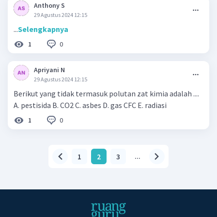
Anthony S
29 Agustus 2024 12:15
...
Selengkapnya
0
1
Apriyani N
29 Agustus 2024 12:15
Berikut yang tidak termasuk polutan zat kimia adalah ....
A. pestisida B. CO2 C. asbes D. gas CFC E. radiasi
0
1
1
2
3
...