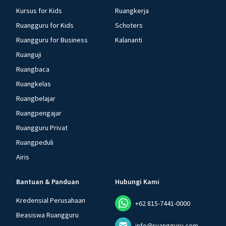
Kursus for Kids
Ruangkerja
Ruangguru for Kids
Schoters
Ruangguru for Business
Kalananti
Ruanguji
Ruangbaca
Ruangkelas
Ruangbelajar
Ruangpengajar
Ruangguru Privat
Ruangpeduli
Airis
Bantuan & Panduan
Hubungi Kami
Kredensial Perusahaan
+62 815-7441-0000
Beasiswa Ruangguru
info@ruangguru.com