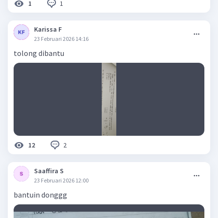
1
1
Karissa F
23 Februari 2026 14:16
tolong dibantu
2
12
Saaffira S
23 Februari 2026 12:00
bantuin donggg