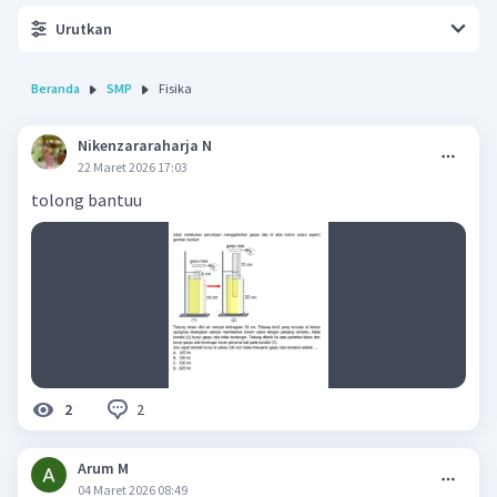
Urutkan
Beranda
SMP
Fisika
Nikenzararaharja N
22 Maret 2026 17:03
tolong bantuu
2
2
Arum M
04 Maret 2026 08:49