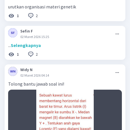
urutkan organisasi materi genetik
2
1
Sefin F
02 Maret 2026 15:25
...
Selengkapnya
2
1
Widy N
02 Maret 2026 04:14
Tolong bantu jawab soal ini!