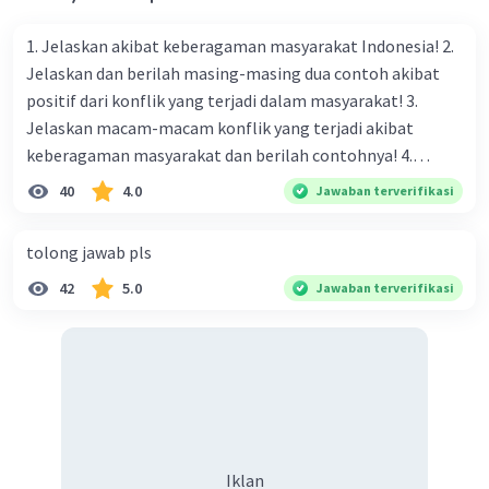
1. Jelaskan akibat keberagaman masyarakat Indonesia! 2.
Jelaskan dan berilah masing-masing dua contoh akibat
positif dari konflik yang terjadi dalam masyarakat! 3.
Jelaskan macam-macam konflik yang terjadi akibat
keberagaman masyarakat dan berilah contohnya! 4.
Mengapa dalam masyarakat yang memiliki keberagaman
40
4.0
Jawaban terverifikasi
diperlukan harmoni? 5. Indonesia merupakan negara yang
kaya akan keberagaman baik dilihat dari agama, suku, ras,
tolong jawab pls
bahasa, dan budaya. Berdasarkan pernyataan tersebut,
42
5.0
Jawaban terverifikasi
apa yang dapat kalian lakukan untuk menjaga
keberagaman supaya terhindar dari konflik?
Iklan