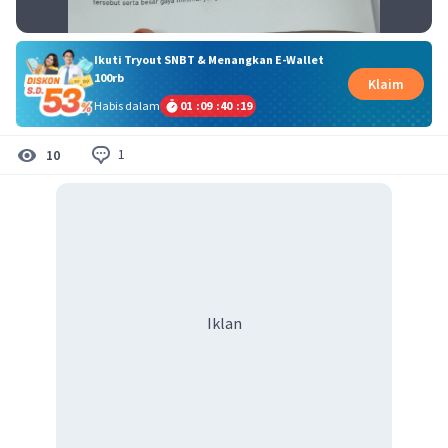
Ikuti Tryout SNBT & Menangkan E-Wallet
100rb
Klaim
Habis dalam
01
:
09
:
40
:
18
1
10
Iklan