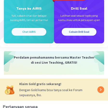
Tanya ke AiRIS
Drill Soal
Iklan
Yuk, cobain chat dan belajar
Latihan soal sesuai topik yang
bareng AiRIS, teman pintarmu!
kamu mau untuk persiapan ujian
Chat AiRIS
Cobain Drill Soal
Perdalam pemahamanmu bersama Master Teacher
di sesi Live Teaching, GRATIS!
Klaim Gold gratis sekarang!
Dengan Gold kamu bisa tanya soal ke Forum
sepuasnya, lho.
Pertanyaan serupa