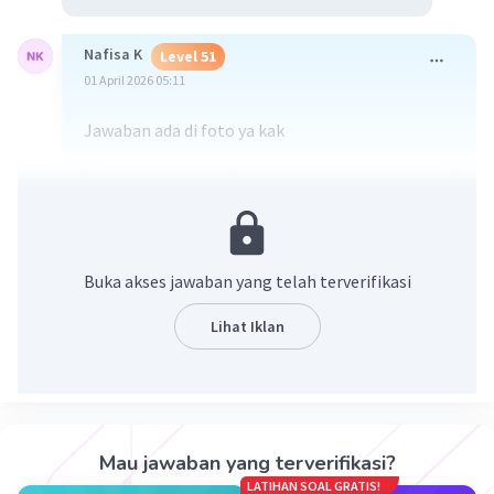
Nafisa K
Level 51
01 April 2026 05:11
Jawaban ada di foto ya kak
Buka akses jawaban yang telah terverifikasi
Lihat Iklan
·
5.0
(
1
)
Balas
Beri Rating
Mau jawaban yang terverifikasi?
LATIHAN SOAL GRATIS!