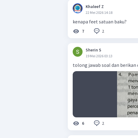
Khaleef Z
22 Mei 2026 14:18
kenapa feet satuan baku?
2
7
Sherin S
19 Mei 2026 03:13
tolong jawab soal dan berikan
2
6