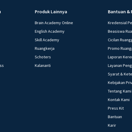
u
Produk Lainnya
Bantuan & 
Brain Academy Online
Kredensial P
English Academy
Beasiswa Ru
Skill Academy
Cicilan Ruang
Ruangkerja
Promo Ruang
Schoters
Laporan Kere
ess
Kalananti
Layanan Pen
Syarat & Ket
Kebijakan Pri
Tentang Kami
Kontak Kami
Press Kit
Bantuan
Karir