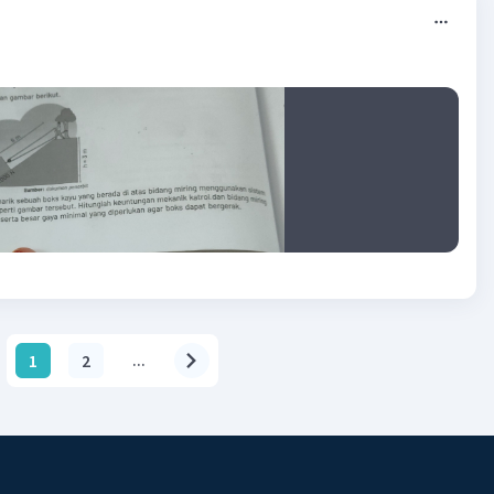
1
2
...