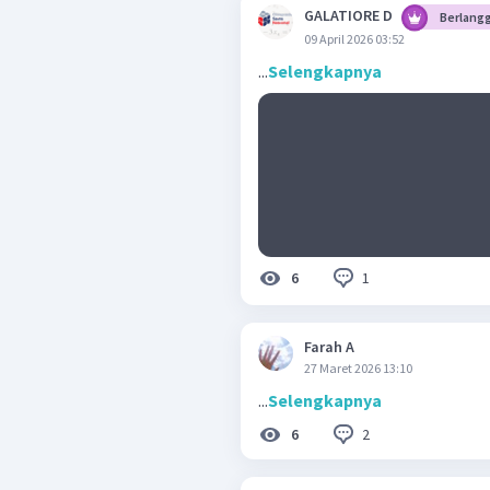
GALATIORE D
Berlang
09 April 2026 03:52
...
Selengkapnya
1
6
Farah A
27 Maret 2026 13:10
...
Selengkapnya
2
6