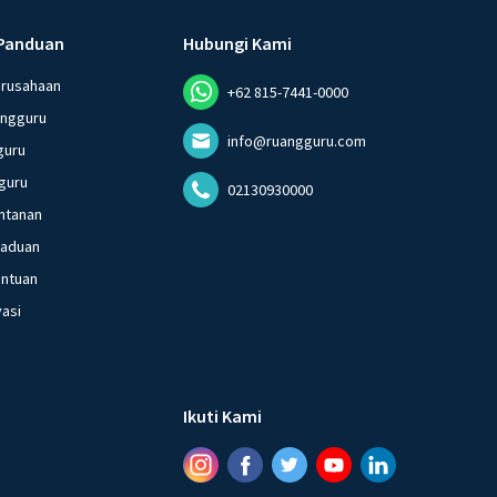
Panduan
Hubungi Kami
erusahaan
+62 815-7441-0000
angguru
info@ruangguru.com
guru
guru
02130930000
ntanan
gaduan
entuan
vasi
Ikuti Kami