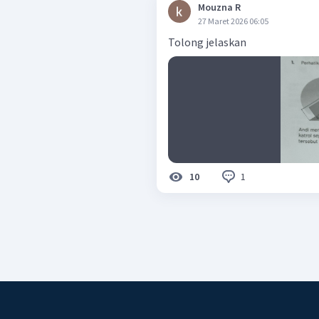
Mouzna R
27 Maret 2026 06:05
Tolong jelaskan
1
10