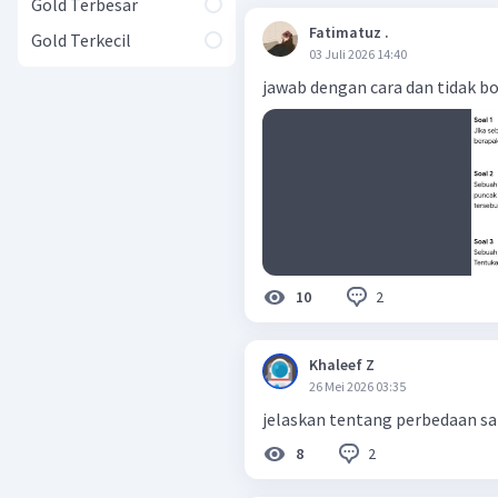
Gold Terbesar
Fatimatuz .
Gold Terkecil
03 Juli 2026 14:40
jawab dengan cara dan tidak bo
2
10
Khaleef Z
26 Mei 2026 03:35
jelaskan tentang perbedaan sa
2
8