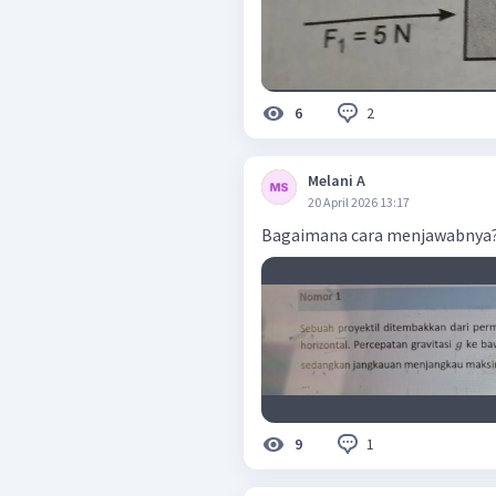
2
6
Melani A
20 April 2026 13:17
Bagaimana cara menjawabnya? 
1
9