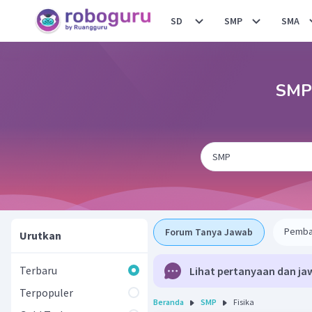
SD
SMP
SMA
SMP 
Pemba
Forum Tanya Jawab
Urutkan
Terbaru
Lihat pertanyaan dan ja
Terpopuler
Beranda
SMP
Fisika