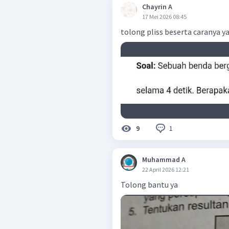
Chayrin A
17 Mei 2026 08:45
tolong pliss beserta caranya y
1
9
Muhammad A
22 April 2026 12:21
Tolong bantu ya