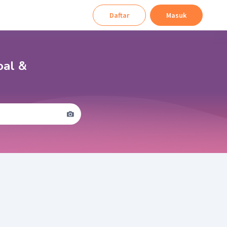
Daftar
Masuk
oal &