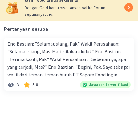
Klaim Gold gratis sekarang!
gap (head start), Persamaan jarak (0,5 a t^2 = d0 + v t),
Dengan Gold kamu bisa tanya soal ke Forum
Isi angka → dapat t → cari jarak polisi.
sepuasnya, lho.
·
5.0
(
1
)
Balas
Beri Rating
Pertanyaan serupa
Eno Bastian: "Selamat slang, Pak." Wakil Perusahaan:
"Selamat siang, Mas. Mari, silakan duduk." Eno Bastian:
"Terima kasih, Pak." Wakil Perusahaan: "Sebenarnya, apa
yang terjadi, Mas?" Eno Bastian: "Begini, Pak. Saya sebagai
Iklan
wakil dari teman-teman buruh PT Sagara Food ingin
menyampaikan beberapa hal kepada Bapak." Wakil
3
5.0
Jawaban terverifikasi
Perusahaan: "Silakan Anda sampaikan." Eno Bastian:
"Terima kasih, Pak. Saya sebagai wakil dari teman-teman
ingin menanyakan gaji kami sekarang, Pak." Wakil
Perusahaan: "Maksud Anda?" Eno Bastian: "Menurut
ketetapan gubernur, upah minimal Kabupaten Sukamaju
sekarang mencapai Rp2.513.000,00, sedangkan gaji kami
sekarang masih Rp2.250.000,00." Wakil Perusahaan: "Maaf,