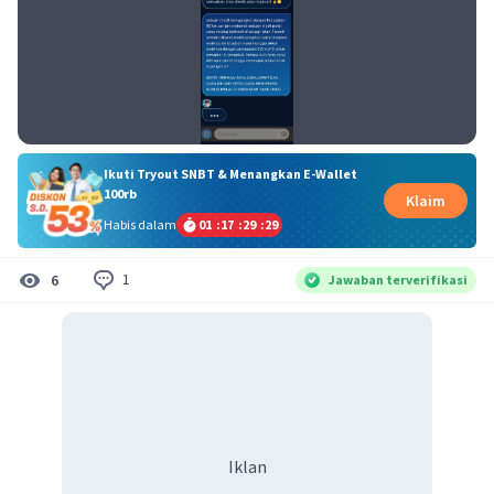
Ikuti Tryout SNBT & Menangkan E-Wallet
100rb
Klaim
Habis dalam
01
:
17
:
29
:
29
1
6
Jawaban terverifikasi
Iklan