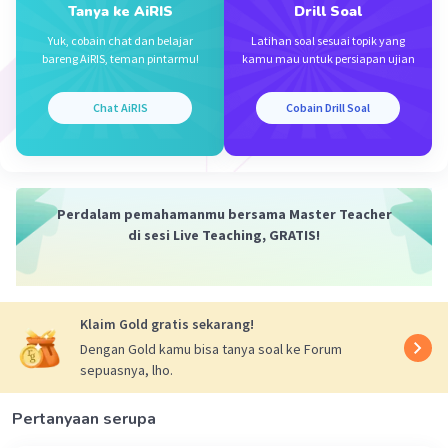
Tanya ke AiRIS
Drill Soal
Yuk, cobain chat dan belajar
Latihan soal sesuai topik yang
Iklan
bareng AiRIS, teman pintarmu!
kamu mau untuk persiapan ujian
Chat AiRIS
Cobain Drill Soal
Perdalam pemahamanmu bersama Master Teacher
di sesi Live Teaching, GRATIS!
Klaim Gold gratis sekarang!
Dengan Gold kamu bisa tanya soal ke Forum
sepuasnya, lho.
Pertanyaan serupa