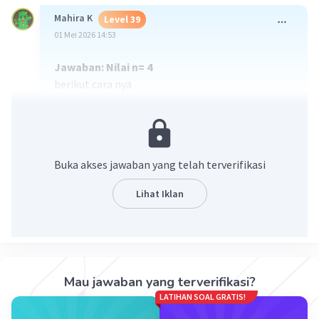
Mahira K
Level 39
01 Mei 2026 14:53
Jawaban: Nilai n= 4
berikut cara nya
Buka akses jawaban yang telah terverifikasi
Lihat Iklan
·
5.0
(
1
)
Balas
Beri Rating
Mau jawaban yang terverifikasi?
LATIHAN SOAL GRATIS!