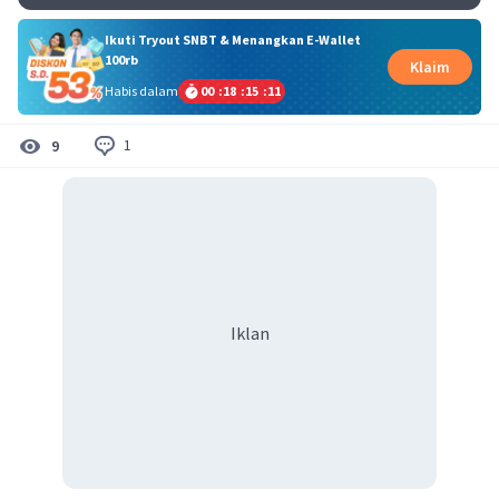
Ikuti Tryout SNBT & Menangkan E-Wallet
100rb
Klaim
Habis dalam
00
:
18
:
15
:
10
1
9
Iklan