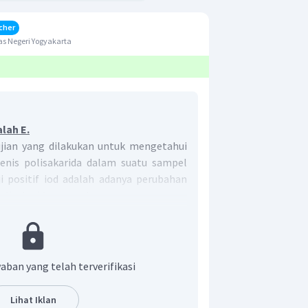
cher
s Negeri Yogyakarta
lah E.
jian yang dilakukan untuk mengetahui
enis polisakarida dalam suatu sampel
uji positif iod adalah adanya perubahan
lisakarida yang ada.
menjadi merah kecokelatan menandakan
tu sampel.
iod yang menghasilkan warna merah
adanya glikogen.
aban yang telah terverifikasi
Lihat Iklan