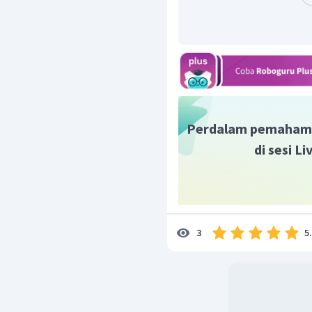
Perdalam pemaham
di sesi L
5
3