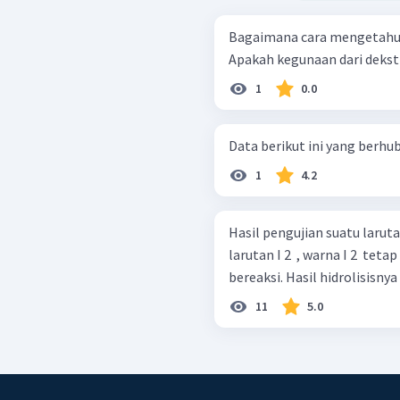
Bagaimana cara mengetahui 
Apakah kegunaan dari dekst
1
0.0
Data berikut ini yang berhu
1
4.2
Hasil pengujian suatu larutan s
larutan I 2 ​ , warna I 2 ​ tetap Dengan pereaksi Fehling/Benedict tidak
bereaksi. Hasil hidrolisi
11
5.0