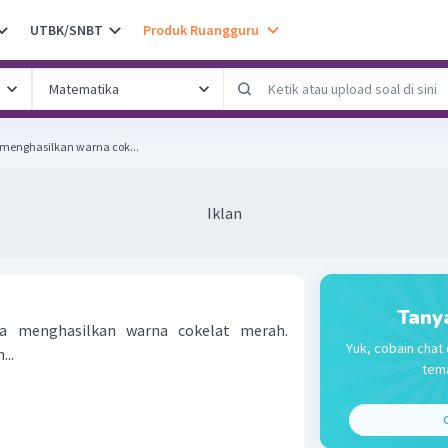
UTBK/SNBT
Produk Ruangguru
a menghasilkan warna cok...
Iklan
Tany
ida menghasilkan warna cokelat merah.
Yuk, cobain chat 
...
tema
C