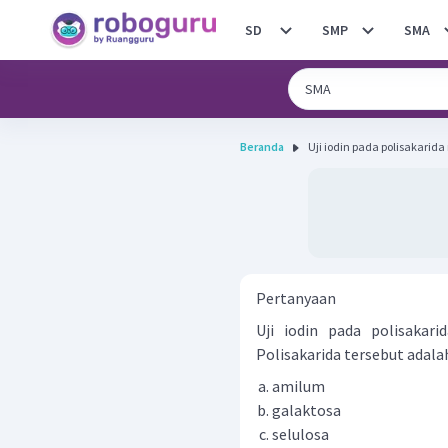
SD
SMP
SMA
Beranda
Uji iodin pada polisakarid
Pertanyaan
Uji iodin pada polisakar
Polisakarida tersebut adalah
amilum
galaktosa
selulosa