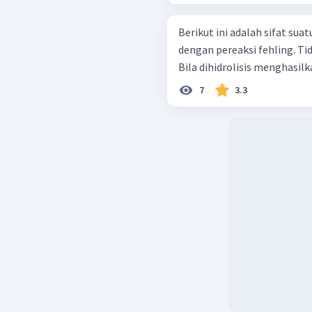
Berikut ini adalah sifat suatu senyawa. Memberik
dengan pereaksi fehling. Tidak mengubah warna iodin menjadi biru.
Bila dihidrolisis menghasilk
7
3.3