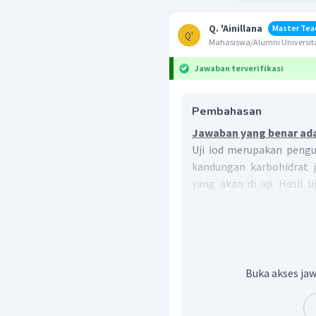
Q. 'Ainillana
Master Tea
Q'
Mahasiswa/Alumni Universita
Jawaban terverifikasi
Pembahasan
Jawaban yang benar ada
Uji iod merupakan pengu
kandungan karbohidrat j
yang akan di uji. Hasil 
warna bergantung pada po
Jika warna iod berubah 
adanya glikogen pada sua
Oleh karena itu, uji 
kecokelatan mendakan 
Buka akses jaw