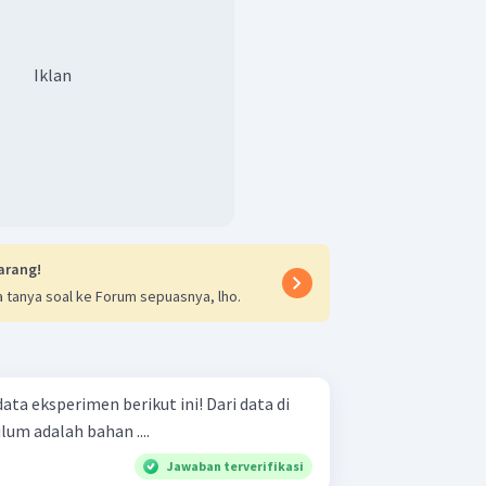
Iklan
arang!
 tanya soal ke Forum sepuasnya, lho.
perimen berikut ini! Dari data di
um adalah bahan ....
Jawaban terverifikasi