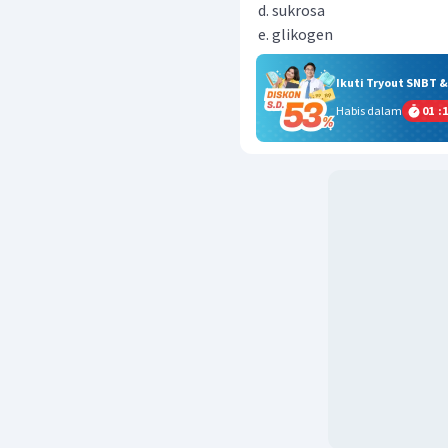
sukrosa
glikogen
Ikuti Tryout SNBT 
Habis dalam
01
:
1