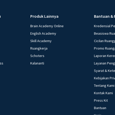
u
Produk Lainnya
Bantuan & 
Brain Academy Online
Kredensial P
English Academy
Beasiswa Ru
Skill Academy
Cicilan Ruang
Ruangkerja
Promo Ruang
Schoters
Laporan Kere
ess
Kalananti
Layanan Pen
Syarat & Ket
Kebijakan Pri
Tentang Kami
Kontak Kami
Press Kit
Bantuan