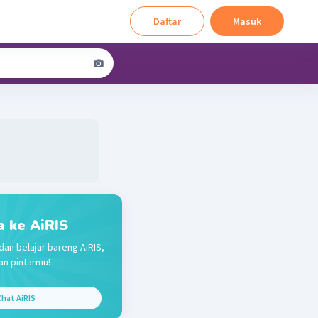
Daftar
Masuk
a ke AiRIS
dan belajar bareng AiRIS,
n pintarmu!
hat AiRIS