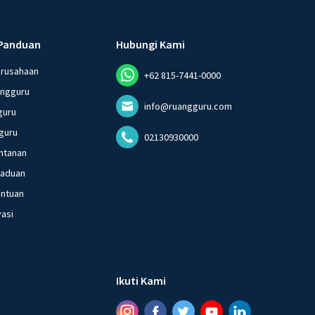
Panduan
Hubungi Kami
erusahaan
+62 815-7441-0000
angguru
info@ruangguru.com
guru
guru
02130930000
ntanan
gaduan
entuan
vasi
Ikuti Kami