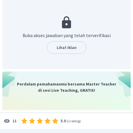
polisakarida maka akan terjadi perubahan warna maka pada
senyawa tersebut terkandung disakarida.
Uji dengan larutan fehling/benedic untuk menguji
kandungan gula pereduksi pada suatu zat. Uji fehling akan
menandakan positif jika bereaksi dengan monosakarida
Buka akses jawaban yang telah terverifikasi
dan disakarida yaitu laktosa dan maltosa.
Hasil hidrolisis yang lebih manis menunjukkan bahwa hasil
Lihat Iklan
hidrolisisnya membentuk monosakarida dan senyawa
awalnya adalah disakarida
Pada hasil hidrolisis terjadi perubahan pemutaran bidang
polarisasi dari kanan ke kiri. Monosakarida yang memiliki
sifat tersebut adalah fruktosa.
Perdalam pemahamanmu bersama Master Teacher
Dari hasil tersebut senyawa yang dimaksuda adalah
di sesi Live Teaching, GRATIS!
disakarida yang terbentuk dari fruktosa yaitu
sukrosa.
5.0
11
(
1 rating
)