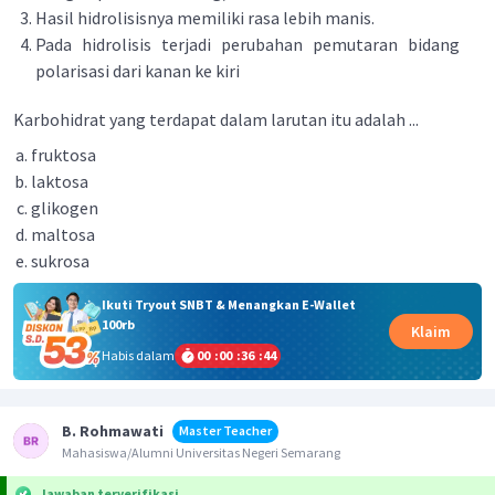
Hasil hidrolisisnya memiliki rasa lebih manis.
Pada hidrolisis terjadi perubahan pemutaran bidang
polarisasi dari kanan ke kiri
Karbohidrat yang terdapat dalam larutan itu adalah ...
fruktosa
laktosa
glikogen
maltosa
sukrosa
Ikuti Tryout SNBT & Menangkan E-Wallet
100rb
Klaim
Habis dalam
00
:
00
:
36
:
43
B. Rohmawati
Master Teacher
Mahasiswa/Alumni Universitas Negeri Semarang
Jawaban terverifikasi