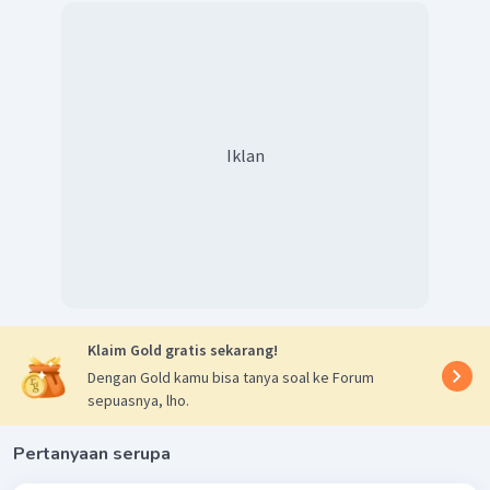
Iklan
Klaim Gold gratis sekarang!
Dengan Gold kamu bisa tanya soal ke Forum
sepuasnya, lho.
Pertanyaan serupa