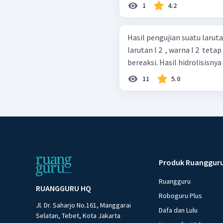
1
4.2
Hasil pengujian suatu larutan s
larutan I 2 ​ , warna I 2 ​ tetap Dengan pereaksi Fehling/Benedict tidak
bereaksi. Hasil hidrolisi
11
5.0
Produk Ruanggur
Ruangguru
RUANGGURU HQ
Roboguru Plus
Jl. Dr. Saharjo No.161, Manggarai
Dafa dan Lulu
Selatan, Tebet, Kota Jakarta