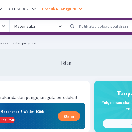
UTBK/SNBT
Produk Ruangguru
lisakarida dan pengujian...
Iklan
Tany
isakarida dan pengujian gula pereduksi!
Yuk, cobain chat 
tema
& Menangkan E-Wallet 100rb
Klaim
7
:
21
:
50
C