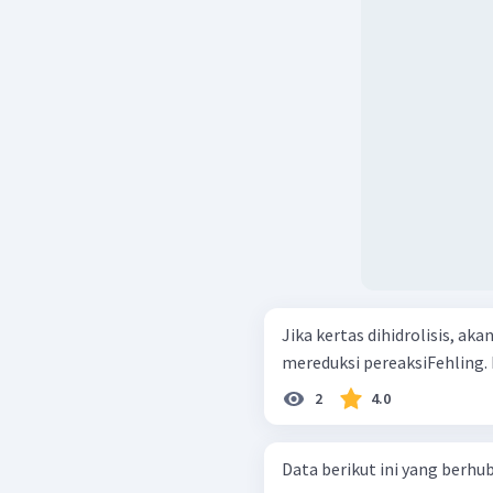
Jika kertas dihidrolisis, a
mereduksi pereaksiFehling. Ha
2
4.0
Data berikut ini yang berhu