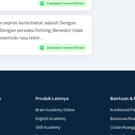
Jawaban terverifikasi
ejenis karbohidrat adalah: Dengan
snya memiliki rasa lebih ...
Jawaban terverifikasi
u
Produk Lainnya
Bantuan & 
Brain Academy Online
Kredensial P
English Academy
Beasiswa Ru
Skill Academy
Cicilan Ruang