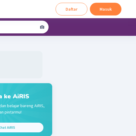
Daftar
Masuk
a ke AiRIS
dan belajar bareng AiRIS,
n pintarmu!
hat AiRIS