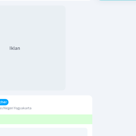
Iklan
cher
s Negeri Yogyakarta