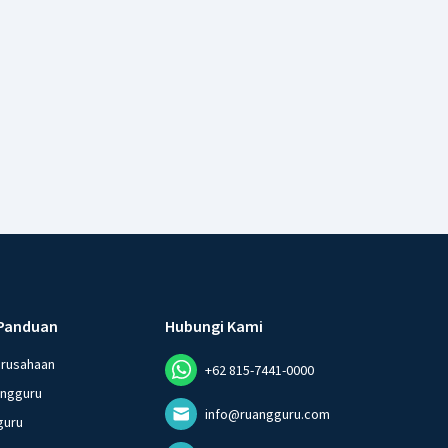
Panduan
Hubungi Kami
erusahaan
+62 815-7441-0000
angguru
info@ruangguru.com
guru