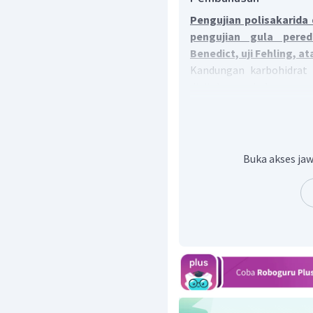
Pengujian polisakarida 
pengujian gula pered
Benedict, uji Fehling, at
Kandungan karbohidrat
diuji dengan beberapa car
Benedict.
Uji Iodin
: uji iodi
polisakarida (amilum,
Buka akses jaw
terjadi merupakan
berwarna spesifik ole
amilum atau pati m
dekstrin menghasi
glikogen dan. sebagia
Uji Benedict
: Uji gu
adanya gula pereduksi,
maltosa dan laktosa. 
pereaksi Fehling dan