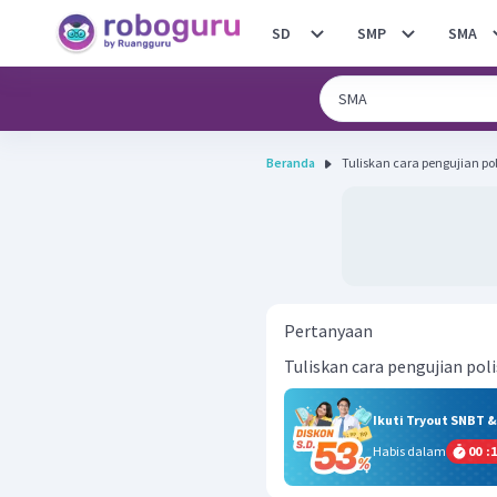
SD
SMP
SMA
Beranda
Tuliskan cara pengujian po
Pertanyaan
Tuliskan cara pengujian pol
Ikuti Tryout SNBT 
Habis dalam
00
:
1