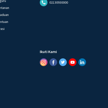
guru
02130930000
ntanan
gaduan
entuan
vasi
Ikuti Kami