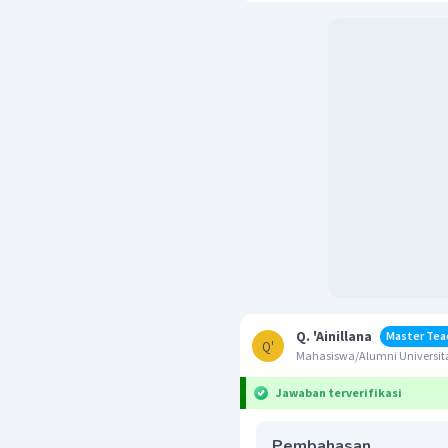
Q. 'Ainillana
Master Tea
Q'
Mahasiswa/Alumni Universita
Jawaban terverifikasi
Pembahasan