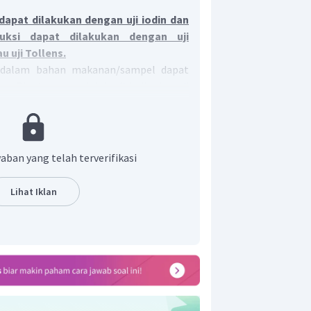
dapat dilakukan dengan uji iodin dan
uksi dapat dilakukan dengan uji
au uji Tollens.
 dalam bahan makanan/sampel dapat
a. Diantaranya adalah uji iodin dan uji
n bertujuan membuktikan adanya
 glikogen dan dekstrin). Reaksi yang
aban yang telah terverifikasi
 pembentukan kompleks adsorpsi
h polisakarida. Reaksi iodin dengan
Lihat Iklan
enghasilkan warna biru, dengan
lkan warna merah, serta dengan
n pati menghasilkan warna cokelat.
la pereduksi bertujuan membuktikan
 misal glukosa, fruktosa, galaktosa,
Pereaksi yang dapat digunakan adalah
 pereaksi Tollens
. Uji positif dengan