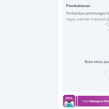
Pembahasan
Perhatikan perhitungan be
Ingat, suku ke-n barisan 
Pada barisan geometri
Buka akses jaw
Selanjutnya, akan diten
dengan perhitun
Jadi, suku ke-6 dari bari