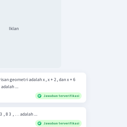
Iklan
san geometri adalah x , x + 2 , dan x + 6
adalah ....
Jawaban terverifikasi
​ , 8 3 ​ , … adalah ....
Jawaban terverifikasi