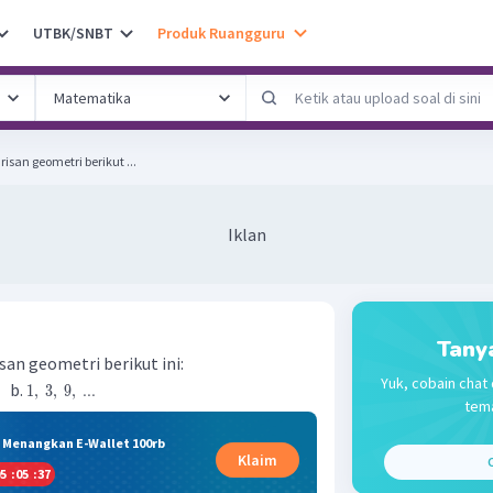
UTBK/SNBT
Produk Ruangguru
isan geometri berikut ...
Iklan
Tany
isan geometri berikut ini:
Yuk, cobain chat 
b.
1
,
3
,
9
,
...
tema
& Menangkan E-Wallet 100rb
Klaim
C
5
:
05
:
37