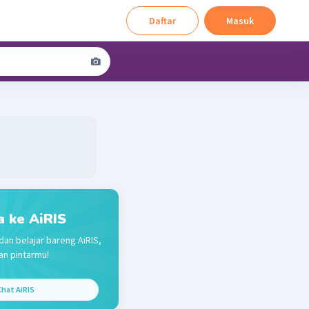
Daftar
Masuk
a ke AiRIS
dan belajar bareng AiRIS,
n pintarmu!
hat AiRIS