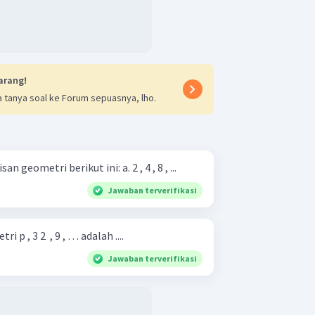
arang!
 tanya soal ke Forum sepuasnya, lho.
Tentukan suku ke- 6 dari barisan geometri berikut ini: a. 2 , 4 , 8 , ...
Jawaban terverifikasi
 p , 3 2 ​ , 9 , … adalah ....
Jawaban terverifikasi