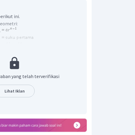
rikut ini.
geometri:
didapat:
aban yang telah terverifikasi
tukan suku ke-6 dari barisan geometri
gan sebagai berikut.
Lihat Iklan
san geometri tersebut adalah
.