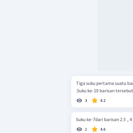
Tiga suku pertama suatu bari
.Suku ke-10 barisan tersebut 
3
4.2
Suku ke-7dari barisan 2 3 ​ , 4 3 
1
4.6