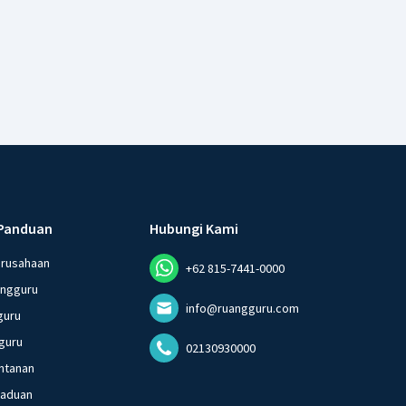
Panduan
Hubungi Kami
erusahaan
+62 815-7441-0000
angguru
info@ruangguru.com
guru
guru
02130930000
ntanan
gaduan