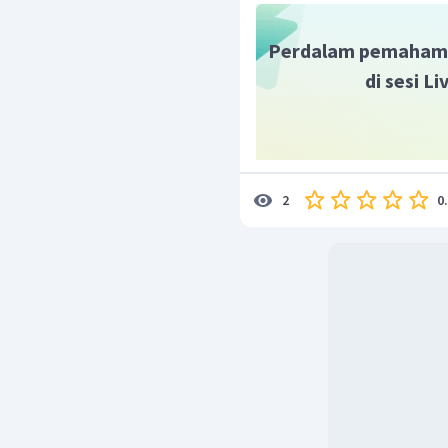
Perdalam pemaham
di sesi L
0
2