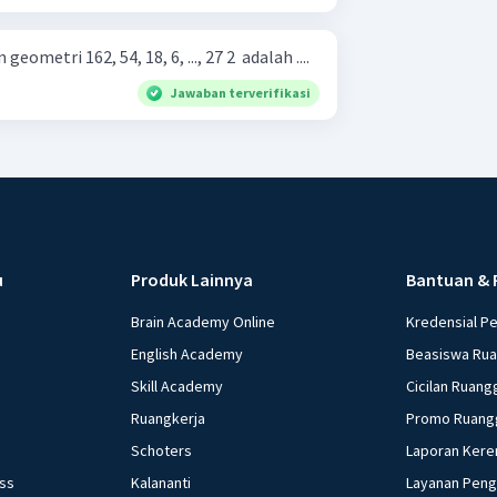
ometri 162, 54, 18, 6, ..., 27 2 ​ adalah ....
Jawaban terverifikasi
u
Produk Lainnya
Bantuan & 
Brain Academy Online
Kredensial P
English Academy
Beasiswa Ru
Skill Academy
Cicilan Ruang
Ruangkerja
Promo Ruang
Schoters
Laporan Kere
ess
Kalananti
Layanan Pen