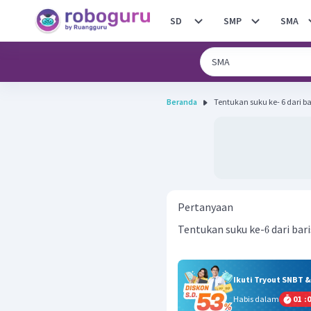
SD
SMP
SMA
Beranda
Tentukan suku ke- 6 dari bar
Pertanyaan
Tentukan suku ke-
dari bar
6
Ikuti Tryout SNBT 
Habis dalam
01
:
0