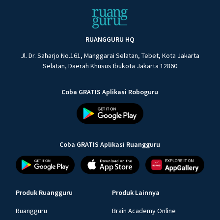
RUANGGURU HQ
Jl. Dr. Saharjo No.161, Manggarai Selatan, Tebet, Kota Jakarta
Selatan, Daerah Khusus Ibukota Jakarta 12860
Coba GRATIS Aplikasi Roboguru
Coba GRATIS Aplikasi Ruangguru
Produk Ruangguru
Produk Lainnya
Ruangguru
Brain Academy Online