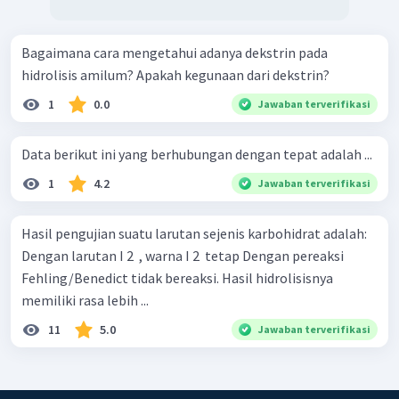
Bagaimana cara mengetahui adanya dekstrin pada
hidrolisis amilum? Apakah kegunaan dari dekstrin?
1
0.0
Jawaban terverifikasi
Data berikut ini yang berhubungan dengan tepat adalah ...
1
4.2
Jawaban terverifikasi
Hasil pengujian suatu larutan sejenis karbohidrat adalah:
Dengan larutan I 2 ​ , warna I 2 ​ tetap Dengan pereaksi
Fehling/Benedict tidak bereaksi. Hasil hidrolisisnya
memiliki rasa lebih ...
11
5.0
Jawaban terverifikasi