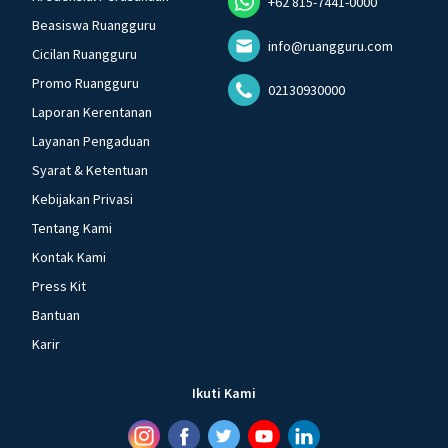
+62 815-7441-0000
Beasiswa Ruangguru
info@ruangguru.com
Cicilan Ruangguru
Promo Ruangguru
02130930000
Laporan Kerentanan
Layanan Pengaduan
Syarat & Ketentuan
Kebijakan Privasi
Tentang Kami
Kontak Kami
Press Kit
Bantuan
Karir
Ikuti Kami