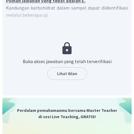
Pilihan jawaban yang tepat adalah E.
Kandungan karbohidrat dalam sampel dapat diidentifikasi
melalui beberapa uji.
Uji fehling adalah uji yang umum yang dilakukan
untuk menunjukkan adanya kadungan gula pereduksi
dalam suatu sampel. Uji fehling akan menunjukkan
reaksi positif jika terbentuk endapan merah bata.
Amilum
bukan
gula pereduksi, sehingga hasil yang
Buka akses jawaban yang telah terverifikasi
ditunjukkan
negatif
pada uji fehling.
Uji iod adalah uji yang dapat mengetahui adalah
Lihat Iklan
karbohidrat golongan polisakarida. Uji iod akan
menandakan hasil positif dengan amilum dengan
menunjukkan warna biru ungu. Amilum merupakan
polisakarida, sehingga hasil yang tepat adalah
positif
pada uji iod.
Perdalam pemahamanmu bersama Master Teacher
di sesi Live Teaching, GRATIS!
Berdasarkan hal tersebut, amilum terdapat pada hasil
uji nomor 1.