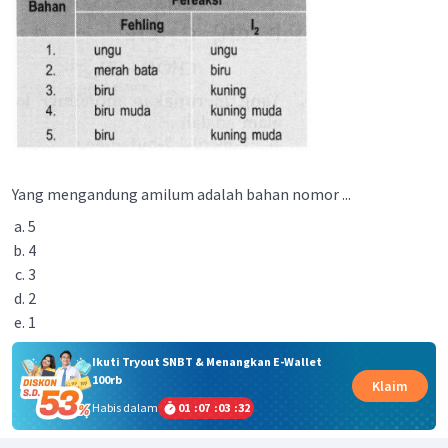
Yang mengandung amilum adalah bahan nomor ...
5
4
3
2
1
Ikuti Tryout SNBT & Menangkan E-Wallet
100rb
Klaim
Habis dalam
01
:
07
:
03
:
31