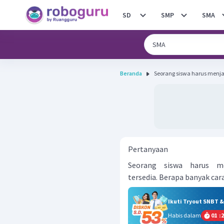
SD
SMP
SMA
Beranda
Seorang siswa harus menjawa
Pertanyaan
Seorang siswa harus m
tersedia. Berapa banyak car
Ikuti Tryout SNBT 
Habis dalam
01
:
2