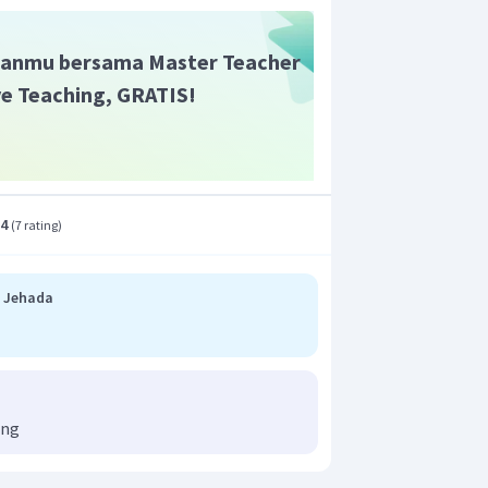
anmu bersama Master Teacher
ive Teaching, GRATIS!
.4
(
7 rating
)
o Jehada
ong