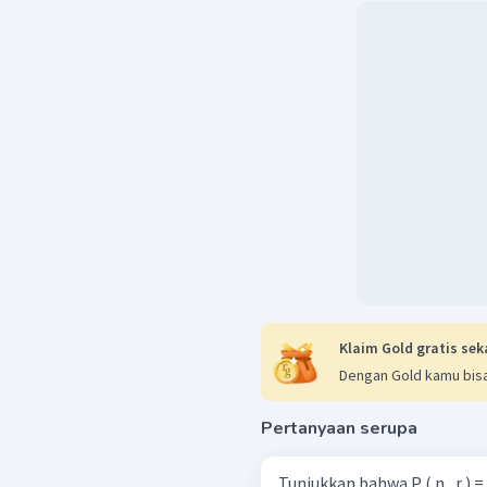
Klaim Gold gratis sek
Dengan Gold kamu bisa
Pertanyaan serupa
Tunjukkan bahwa P ( n , r ) = r 