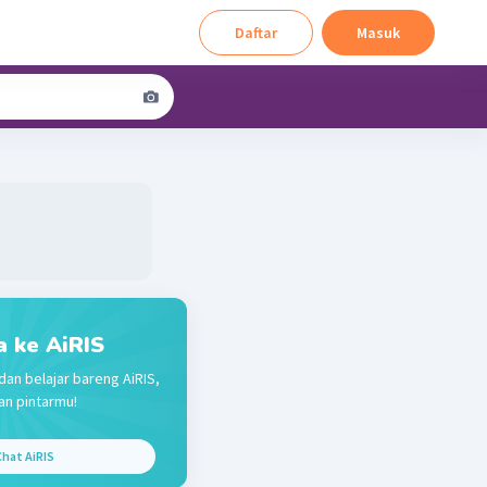
Daftar
Masuk
a ke AiRIS
dan belajar bareng AiRIS,
n pintarmu!
hat AiRIS