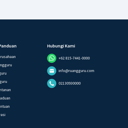
Panduan
Hubungi Kami
erusahaan
+62 815-7441-0000
angguru
info@ruangguru.com
guru
guru
02130930000
ntanan
gaduan
entuan
vasi