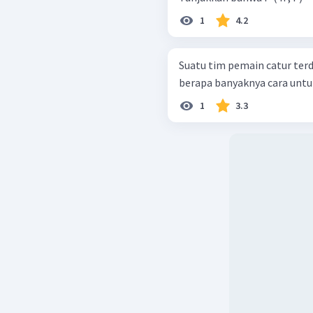
1
4.2
Suatu tim pemain catur terdi
berapa banyaknya cara unt
1
3.3