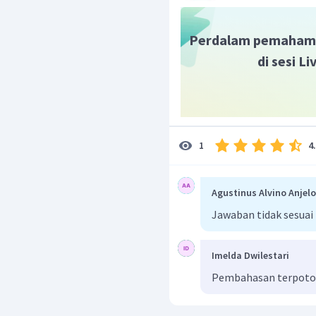
Perdalam pemaham
di sesi L
4
1
Agustinus Alvino Anjel
Jawaban tidak sesuai
Imelda Dwilestari
Pembahasan terpot