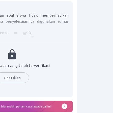
an soal siswa tidak memperhatikan
ka penyelesaiannya digunakan rumus
cara
=
C
10
8
10
!
=
(
10
−
8
)
!
×
8
!
10
×
9
×
8
!
=
2
!
×
8
!
5
10
×
9
=
2
×
1
=
5
×
9
=
45
aban yang telah terverifikasi
k cara pilihan untuk menjawab soal
Lihat Iklan