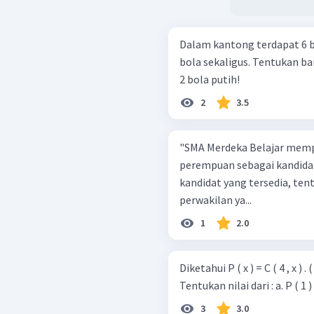
Dalam kantong terdapat 6 bo
bola sekaligus. Tentukan b
2 bola putih!
2
3.5
"SMA Merdeka Belajar mempun
perempuan sebagai kandidat
kandidat yang tersedia, te
perwakilan ya...
1
2.0
Diketahui P ( x ) = C ( 4 , x ) . ( 0
Tentukan nilai dari : a. P ( 1 )
3
3.0