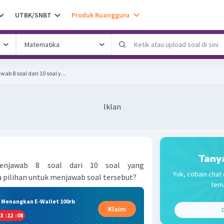
UTBK/SNBT
Produk Ruangguru
b 8 soal dari 10 soal y...
Iklan
Tany
enjawab 8 soal dari 10 soal yang
Yuk, cobain chat 
a pilihan untuk menjawab soal tersebut?
tema
& Menangkan E-Wallet 100rb
Klaim
C
3
:
12
:
08