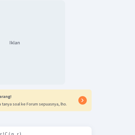
Iklan
arang!
 tanya soal ke Forum sepuasnya, lho.
! C ( n , r )