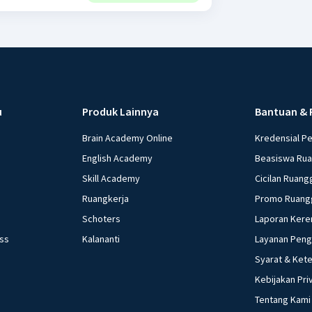
u
Produk Lainnya
Bantuan & 
Brain Academy Online
Kredensial P
English Academy
Beasiswa Ru
Skill Academy
Cicilan Ruang
Ruangkerja
Promo Ruang
Schoters
Laporan Kere
ess
Kalananti
Layanan Pen
Syarat & Ket
Kebijakan Pri
Tentang Kami