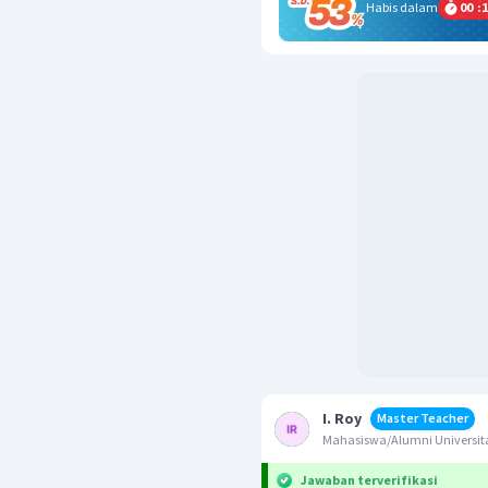
Habis dalam
00
:
1
I. Roy
Master Teacher
Mahasiswa/Alumni Universit
Jawaban terverifikasi