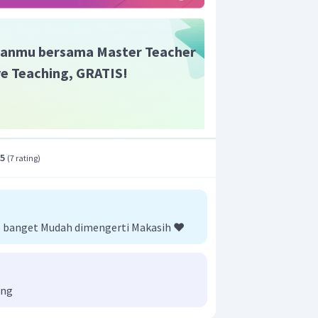
anmu bersama Master Teacher
ive Teaching, GRATIS!
.5
(
7 rating
)
banget Mudah dimengerti Makasih ❤️
ong