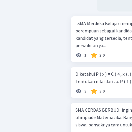
"SMA Merdeka Belajar mempun
perempuan sebagai kandidat
kandidat yang tersedia, te
perwakilan ya...
1
2.0
Diketahui P ( x ) = C ( 4 , x ) . ( 0
Tentukan nilai dari : a. P ( 1 )
3
3.0
SMA CERDAS BERBUDI ingin 
olimpiade Matematika. Bany
siswa, banyaknya cara untuk