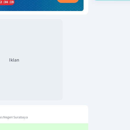
2
:
34
:
18
Iklan
as Negeri Surabaya