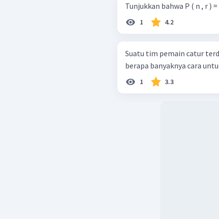
Tunjukkan bahwa P ( n , r ) = r 
1
4.2
Suatu tim pemain catur terdi
berapa banyaknya cara unt
1
3.3