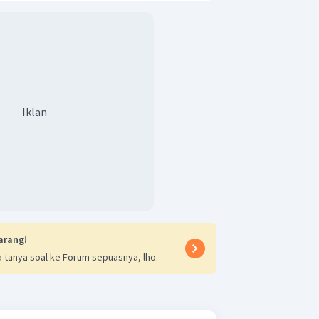
Iklan
arang!
 tanya soal ke Forum sepuasnya, lho.