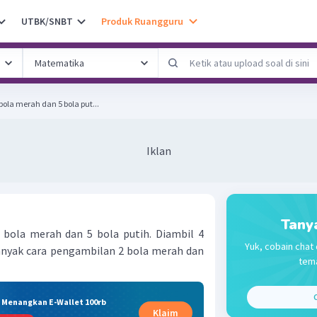
UTBK/SNBT
Produk Ruangguru
ola merah dan 5 bola put...
Iklan
Tany
bola merah dan 5 bola putih. Diambil 4
Yuk, cobain chat 
anyak cara pengambilan 2 bola merah dan
tema
C
& Menangkan E-Wallet 100rb
Klaim