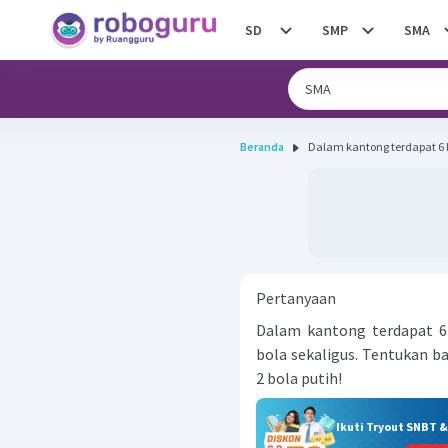
SD
SMP
SMA
Beranda
Dalam kantong terdapat 6 b
Pertanyaan
Dalam kantong terdapat 6 
bola sekaligus. Tentukan b
2 bola putih!
Ikuti Tryout SNBT 