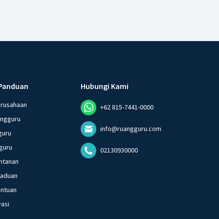
Panduan
Hubungi Kami
erusahaan
+62 815-7441-0000
angguru
info@ruangguru.com
guru
guru
02130930000
ntanan
gaduan
entuan
vasi