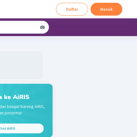
Daftar
Masuk
a ke AiRIS
dan belajar bareng AiRIS,
n pintarmu!
hat AiRIS