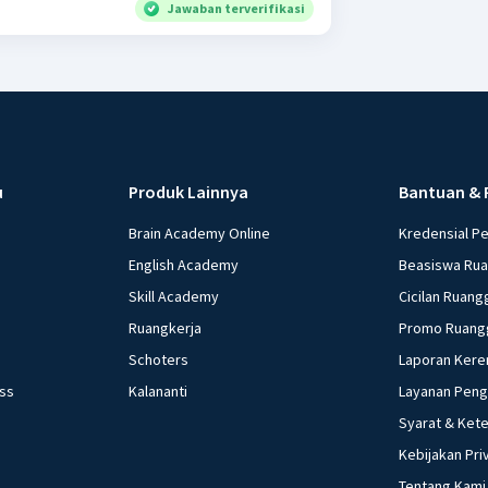
Jawaban terverifikasi
u
Produk Lainnya
Bantuan & 
Brain Academy Online
Kredensial P
English Academy
Beasiswa Ru
Skill Academy
Cicilan Ruang
Ruangkerja
Promo Ruang
Schoters
Laporan Kere
ess
Kalananti
Layanan Pen
Syarat & Ket
Kebijakan Pri
Tentang Kami