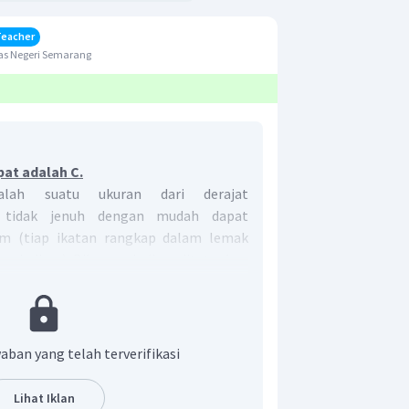
Teacher
as Negeri Semarang
pat adalah C.
alah suatu ukuran dari derajat
k tidak jenuh dengan mudah dapat
m (tiap ikatan rangkap dalam lemak
m iodium). Bilangan iodium ditetapkan
um yang diserap oleh 100 gram lemak.
an iodium dari beberapa lemak dan
aban yang telah terverifikasi
Lihat Iklan