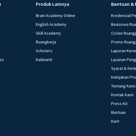
u
Produk Lainnya
Bantuan & 
Brain Academy Online
Kredensial P
English Academy
Beasiswa Ru
Skill Academy
Cicilan Ruang
Ruangkerja
Promo Ruang
Schoters
Laporan Kere
ess
Kalananti
Layanan Pen
Syarat & Ket
Kebijakan Pri
Tentang Kami
Kontak Kami
Press Kit
Bantuan
Karir