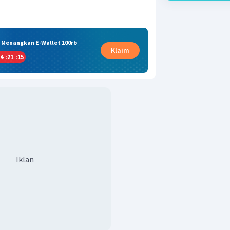
& Menangkan E-Wallet 100rb
Klaim
4
:
21
:
15
Iklan