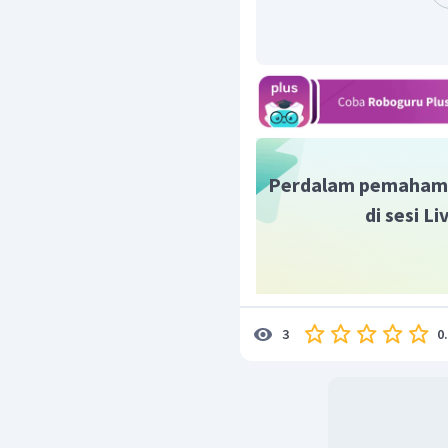
Berdasarkan tabel di at
kacang kedelai
menunjuk
tinggi dibandingkan deng
Dengan demikian, s
ketidakjenuhan paling t
Perdalam pemaham
di sesi L
0
3