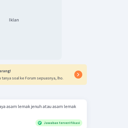
Iklan
arang!
 tanya soal ke Forum sepuasnya, lho.
aya asam lemak jenuh atau asam lemak
Jawaban terverifikasi