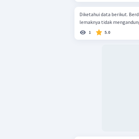
Diketahui data berikut. Berdasarkan data tersebut, lemak yang asam
lemaknya tidak mengandung i
1
5.0