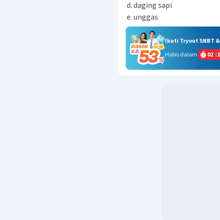
daging sapi
unggas
Ikuti Tryout SNBT 
Habis dalam
02
:
1