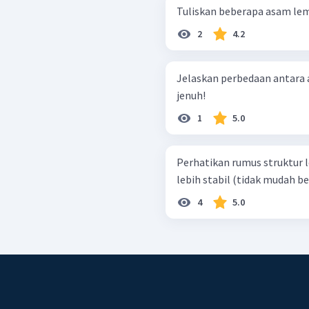
Tuliskan beberapa asam lem
2
4.2
Jelaskan perbedaan antara
jenuh!
1
5.0
Perhatikan rumus struktur lemak berikut! 
lebih stabil (tidak mudah be
4
5.0