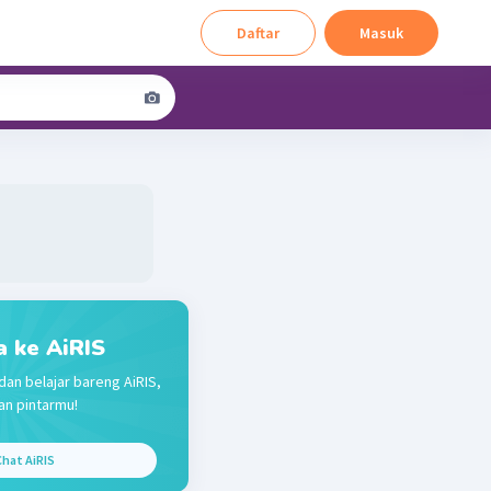
Daftar
Masuk
a ke AiRIS
dan belajar bareng AiRIS,
n pintarmu!
hat AiRIS