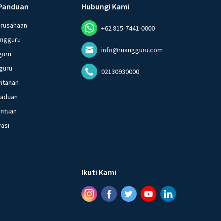
Panduan
Hubungi Kami
erusahaan
+62 815-7441-0000
angguru
info@ruangguru.com
guru
guru
02130930000
ntanan
gaduan
entuan
vasi
Ikuti Kami