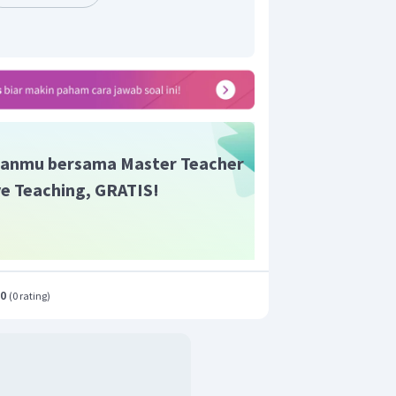
as, bilangan iodium 130 untuk
minyak
kan derajat ketidakjenuhan yang lebih
an minyak kelapa (bilangan iodium 8).
enyawa yang memiliki derajat
inggi adalah minyak kacang kedelai.
anmu bersama Master Teacher
ive Teaching, GRATIS!
.0
(
0 rating
)