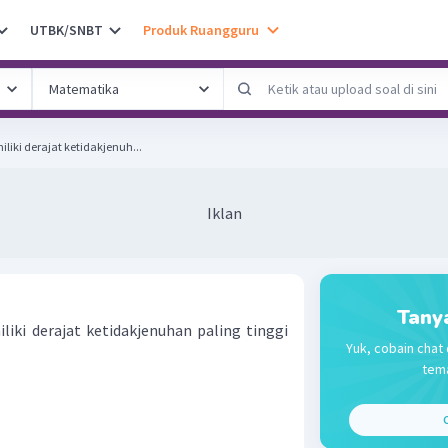
UTBK/SNBT
Produk Ruangguru
iki derajat ketidakjenuh...
Iklan
Tany
iki derajat ketidakjenuhan paling tinggi
Yuk, cobain chat 
tema
C