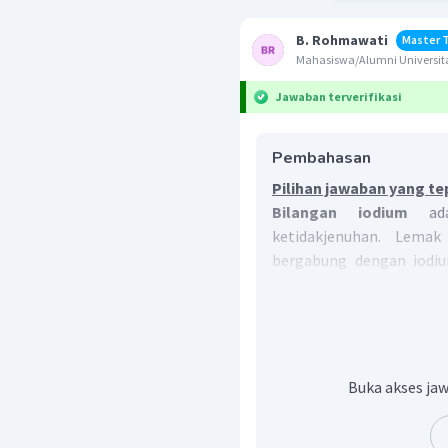
B. Rohmawati
Master 
Mahasiswa/Alumni Universit
Jawaban terverifikasi
Pembahasan
Pilihan jawaban yang te
Bilangan iodium
ad
ketidakjenuhan. Lema
bergabung dengan iodiu
dapat mengambil dua ato
sebagai jumlah gram iodi
Berikut adalah bilang
minyak.
Buka akses jaw