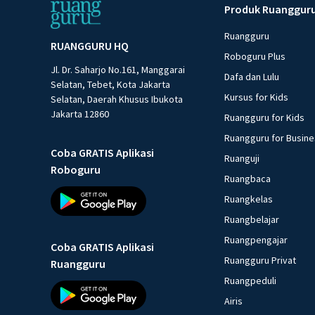
Produk Ruanggur
Ruangguru
RUANGGURU HQ
Roboguru Plus
Jl. Dr. Saharjo No.161, Manggarai
Dafa dan Lulu
Selatan, Tebet, Kota Jakarta
Kursus for Kids
Selatan, Daerah Khusus Ibukota
Jakarta 12860
Ruangguru for Kids
Ruangguru for Busin
Coba GRATIS Aplikasi
Ruanguji
Roboguru
Ruangbaca
Ruangkelas
Ruangbelajar
Ruangpengajar
Coba GRATIS Aplikasi
Ruangguru Privat
Ruangguru
Ruangpeduli
Airis