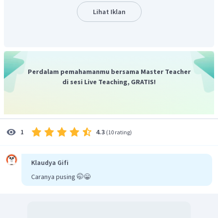
Lihat Iklan
Perdalam pemahamanmu bersama Master Teacher
di sesi Live Teaching, GRATIS!
4.3
1
(
10 rating
)
Klaudya Gifi
Caranya pusing 🤭😁