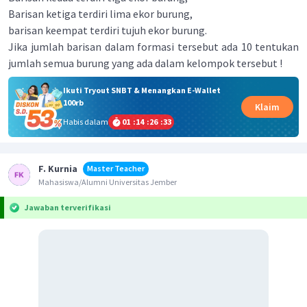
Barisan ketiga terdiri lima ekor burung,
barisan keempat terdiri tujuh ekor burung.
Jika jumlah barisan dalam formasi tersebut ada 10 tentukan
jumlah semua burung yang ada dalam kelompok tersebut !
Ikuti Tryout SNBT & Menangkan E-Wallet
100rb
Klaim
Habis dalam
01
:
14
:
26
:
33
F. Kurnia
Master Teacher
Mahasiswa/Alumni Universitas Jember
Jawaban terverifikasi