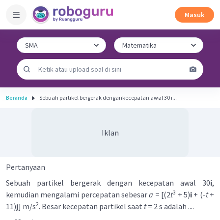
Masuk
Beranda
Sebuah partikel bergerak dengankecepatan awal 30 i...
Iklan
Pertanyaan
Sebuah partikel bergerak dengan kecepatan awal 30
i
,
3
kemudian mengalami percepatan sebesar
a
= [(2
t
+ 5)
i
+ (-
t
+
2
11)
j
] m/s
. Besar kecepatan partikel saat
t
= 2 s adalah ....