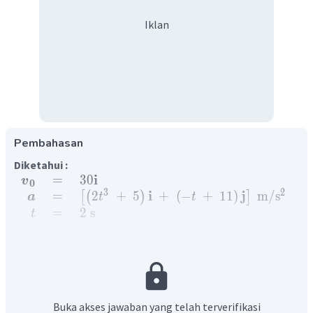
Iklan
Pembahasan
Diketahui :
i
=
30
v
0
3
2
i
j
=
2
+
5
+
(
−
+
11
)
m
/
s
[
(
)
]
a
t
t
=
2
s
t
Ditanyakan :
Kecepatan partikel saat
t
= 2 s?
Jawab :
Pertama hitung terlebih dahulu
persamaan kecepatan
partikel
dengan menggunakan integral persamaan
percepatan sebagai berikut :
Buka akses jawaban yang telah terverifikasi