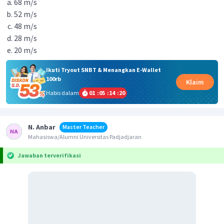
68 m/s
52 m/s
48 m/s
28 m/s
20 m/s
Ikuti Tryout SNBT & Menangkan E-Wallet
100rb
Klaim
Habis dalam
01
:
05
:
14
:
20
N. Anbar
Master Teacher
Mahasiswa/Alumni Universitas Padjadjaran
Jawaban terverifikasi