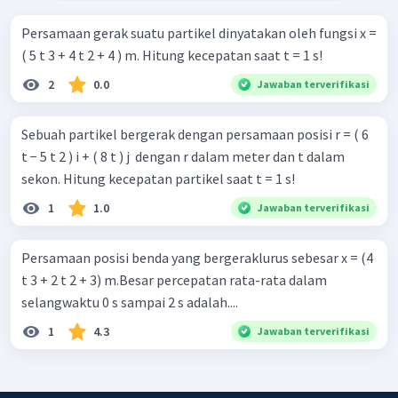
Persamaan gerak suatu partikel dinyatakan oleh fungsi x =
( 5 t 3 + 4 t 2 + 4 ) m. Hitung kecepatan saat t = 1 s!
2
0.0
Jawaban terverifikasi
Sebuah partikel bergerak dengan persamaan posisi r = ( 6
t − 5 t 2 ) i + ( 8 t ) j ​ dengan r dalam meter dan t dalam
sekon. Hitung kecepatan partikel saat t = 1 s!
1
1.0
Jawaban terverifikasi
Persamaan posisi benda yang bergeraklurus sebesar x = (4
t 3 + 2 t 2 + 3) m.Besar percepatan rata-rata dalam
selangwaktu 0 s sampai 2 s adalah....
1
4.3
Jawaban terverifikasi