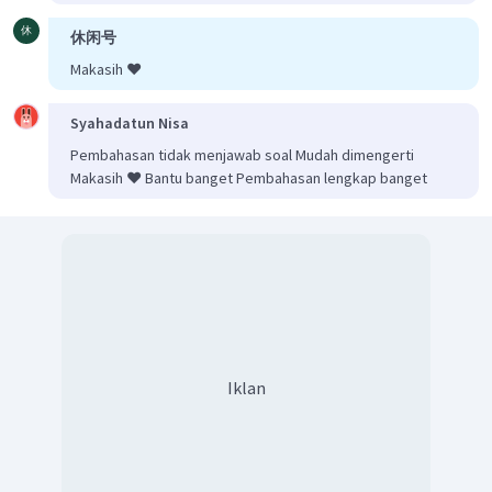
−
=
25
−
7
x
y
休
休闲号
=
7
−
25
x
y
Makasih ❤️
Substitusi persamaan garis polar ke persamaan lingkaran
2
2
+
=
25
x
y
2
2
(
7
−
25
)
+
=
25
Syahadatun Nisa
y
y
2
2
49
−
350
+
625
+
=
25
y
y
y
Pembahasan tidak menjawab soal Mudah dimengerti
2
50
−
350
+
625
−
25
=
0
y
y
Makasih ❤️ Bantu banget Pembahasan lengkap banget
2
50
−
350
+
600
=
0
y
y
2
−
7
+
12
=
0
y
y
(
−
3
)
(
−
4
)
=
0
y
y
Sehingga didapat pembuat nol nya adalah
−
3
=
0
y
=
3
y
atau
−
4
=
0
y
Iklan
=
4
y
=
3
Untuk
maka nilai
adalah
y
x
=
7
−
25
x
y
=
7
(
3
)
−
25