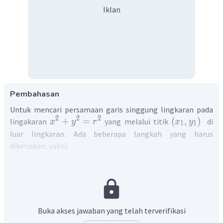
Iklan
Pembahasan
Untuk mencari persamaan garis singgung lingkaran pada
2
2
2
+
=
(
,
)
lingakaran
yang melalui titik
di
x
y
r
x
y
1
1
luar lingkaran. Ada beberapa langkah yang harus
dikerjakan, yakni:
2
1
)
+
=
Mencari persamaan garis polar.
.
x
x
y
y
r
1
1
2
)
Substitusi persamaan garis polar ke persamaan
lingkaran untuk mendapatkan titik polar, misal
(
,
)
dan
(
,
)
.
x
y
x
y
2
2
3
3
3
)
(
,
)
Mencari persamaan garis singgung dari titik
x
y
1
1
Buka akses jawaban yang telah terverifikasi
(
,
)
atau
(
,
)
dan titik polar
menggunakan
x
y
x
y
2
2
3
3