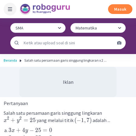
Masuk
Beranda
Salah satu persamaan garis singgung lingkaran x 2 ...
Iklan
Pertanyaan
Salah satu persamaan garis singgung lingkaran
2
2
+
=
25
(
−
1
,
7
)
yang melalui titik
adalah ...
x
y
3
+
4
−
25
=
0
x
y