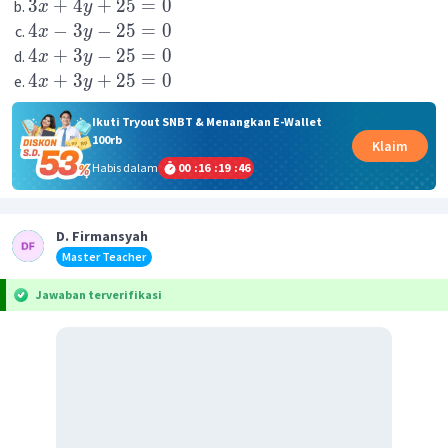
3
+
4
+
25
=
0
x
y
4
−
3
−
25
=
0
x
y
4
+
3
−
25
=
0
x
y
4
+
3
+
25
=
0
x
y
Ikuti Tryout SNBT & Menangkan E-Wallet
100rb
Klaim
Habis dalam
00
:
16
:
19
:
46
D. Firmansyah
Master Teacher
Jawaban terverifikasi