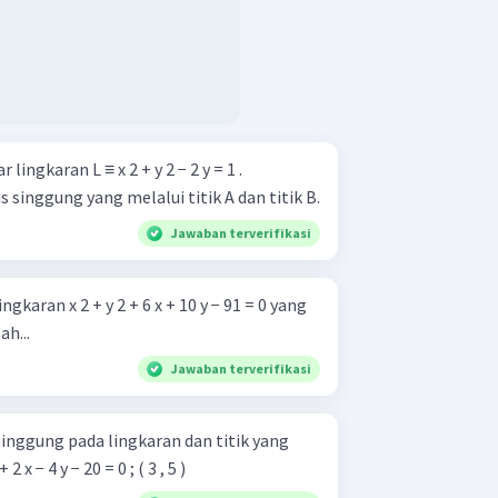
ar lingkaran L ≡ x 2 + y 2 − 2 y = 1 .
an garis singgung yang melalui titik A dan titik B.
Jawaban terverifikasi
karan x 2 + y 2 + 6 x + 10 y − 91 = 0 yang
ah...
Jawaban terverifikasi
inggung pada lingkaran dan titik yang
 d. x 2 + y 2 + 2 x − 4 y − 20 = 0 ; ( 3 , 5 )