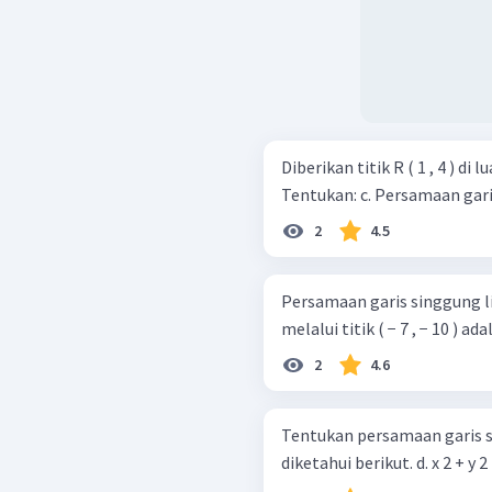
Diberikan titik R ( 1 , 4 ) di lu
Tentukan: c. Persama
2
4.5
Persamaan garis singgung ling
melalui titik ( − 7 , − 10 ) adal
2
4.6
Tentukan persamaan garis s
diketahui berikut.