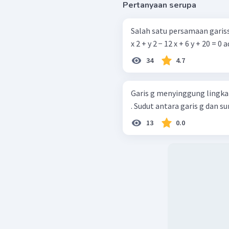
Pertanyaan serupa
Salah satu persamaan gariss
x 2 + y 
34
4.7
Garis g menyinggung lingkaran x
. Sudut antara garis g dan sum
13
0.0