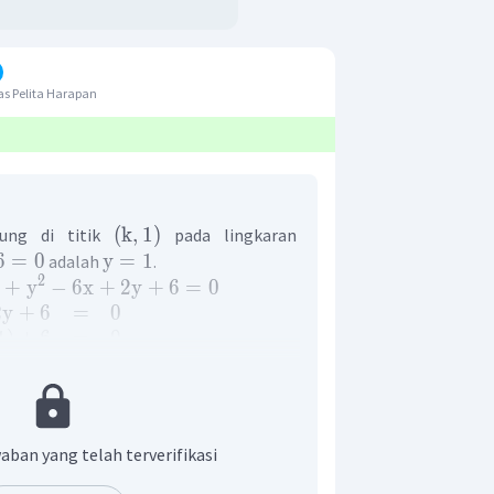
s Pelita Harapan
(
k
,
1
)
gung di titik
pada lingkaran
6
=
0
y
=
1
adalah
.
2
+
y
−
6
x
+
2
y
+
6
=
0
2
y
+
6
=
0
1
)
+
6
=
0
2
+
6
=
0
6
x
+
9
=
0
(
difaktorkan
)
x
−
3
)
=
0
x
=
3
aban yang telah terverifikasi
k
=
3
i adalah
.