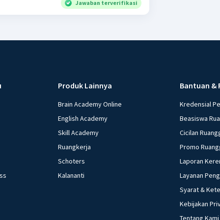
Jawaban terverifikasi
u
Produk Lainnya
Bantuan & 
Brain Academy Online
Kredensial P
English Academy
Beasiswa Ru
Skill Academy
Cicilan Ruang
Ruangkerja
Promo Ruang
Schoters
Laporan Kere
ess
Kalananti
Layanan Pen
Syarat & Ket
Kebijakan Pri
Tentang Kami