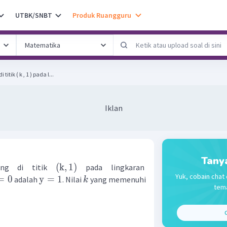
UTBK/SNBT
Produk Ruangguru
tik ( k , 1 ) pada l...
Iklan
Tany
(
k
,
1
)
gung di titik
pada lingkaran
Yuk, cobain chat 
=
0
y
=
1
adalah
. Nilai
yang memenuhi
k
tema
C