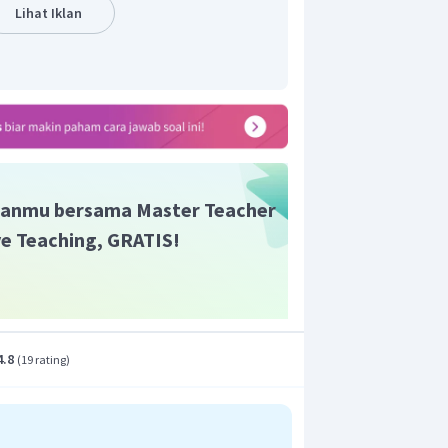
n yang benar adalah E.
Lihat Iklan
anmu bersama Master Teacher
ive Teaching, GRATIS!
4.8
(
19 rating
)