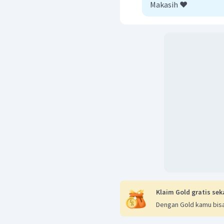
Makasih ❤️
Klaim Gold gratis sek
Dengan Gold kamu bisa