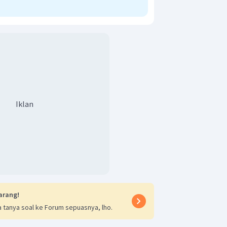
Iklan
arang!
 tanya soal ke Forum sepuasnya, lho.