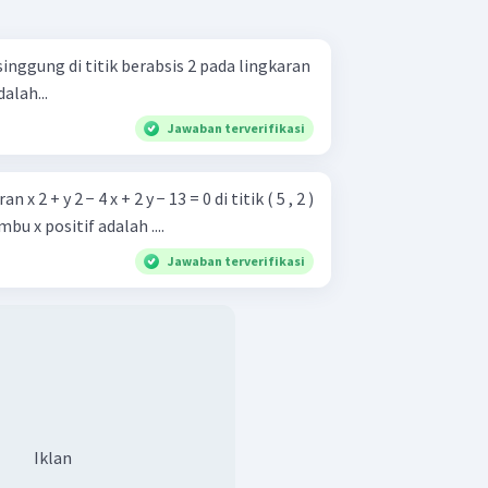
inggung di titik berabsis 2 pada lingkaran
2 − 12 x + 6 y + 20 = 0 adalah...
Jawaban terverifikasi
 2 + y 2 − 4 x + 2 y − 13 = 0 di titik ( 5 , 2 )
bu x positif adalah ....
Jawaban terverifikasi
Iklan