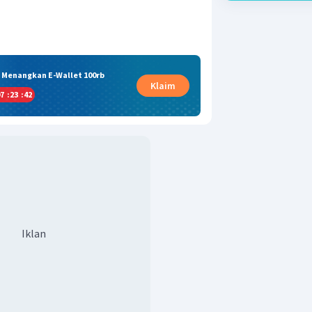
& Menangkan E-Wallet 100rb
Klaim
7
:
23
:
41
Iklan