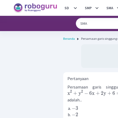
SD
SMP
SMA
Beranda
Persamaan garis singgung di ti
Pertanyaan
Persamaan garis sing
2
2
x
+
y
−
6
x
+
2
y
+
6
adalah...
−
3
−
2