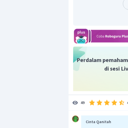
Oleh karena itu, jawaba
Perdalam pemaham
di sesi L
49
Cinta Qanitah