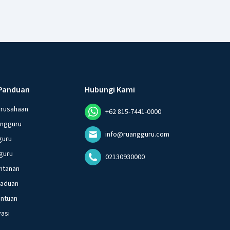
Panduan
Hubungi Kami
erusahaan
+62 815-7441-0000
angguru
info@ruangguru.com
guru
guru
02130930000
ntanan
gaduan
entuan
vasi