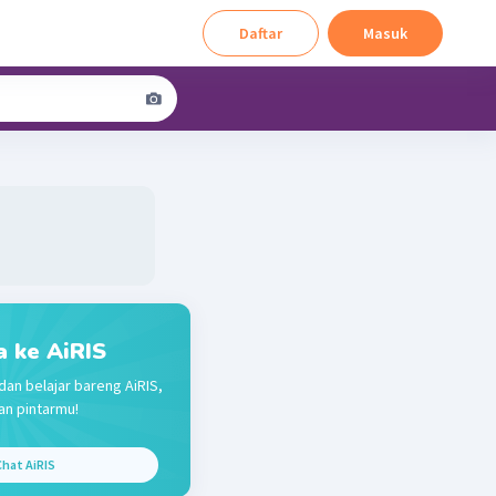
Daftar
Masuk
a ke AiRIS
dan belajar bareng AiRIS,
n pintarmu!
hat AiRIS