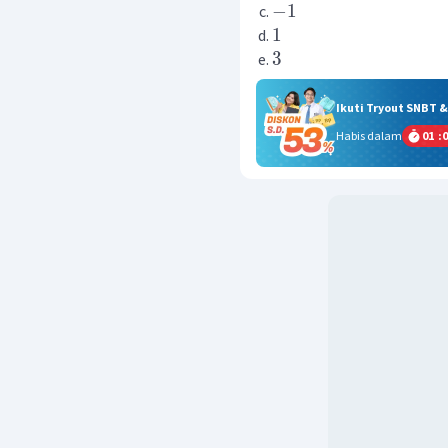
−
1
1
3
Ikuti Tryout SNBT 
Habis dalam
01
:
0