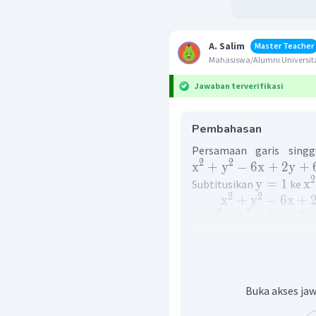
A. Salim
Master Teacher
Mahasiswa/Alumni Universita
Jawaban terverifikasi
Pembahasan
Persamaan garis sing
2
2
x
+
y
−
6
x
+
2
y
+
2
y
=
1
x
Subtitusikan
ke
2
2
x
+
y
−
6
x
+
2
2
x
+
1
−
6
x
+
2
(
2
x
+
1
−
6
x
+
2
x
−
(
x
−
3
)
(
Buka akses jaw
jadi, nilai yang memenuh