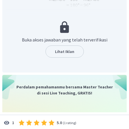
merupakan sudut keliling dan
merupakan
sudut pusat yang menghadap busur yang sama, maka
berlaku:
Buka akses jawaban yang telah terverifikasi
∘
∠
APC
16
8
Dengan demikian, besar
adalah
.
Lihat Iklan
Oleh karena itu, jawaban yang benar adalah A.
Perdalam pemahamanmu bersama Master Teacher
di sesi Live Teaching, GRATIS!
5.0
1
(
1 rating
)