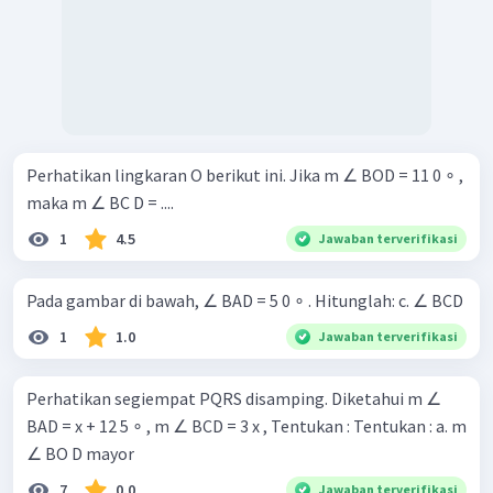
Perhatikan lingkaran O berikut ini. Jika m ∠ BOD = 11 0 ∘ ,
maka m ∠ BC D = ....
1
4.5
Jawaban terverifikasi
Pada gambar di bawah, ∠ BAD = 5 0 ∘ . Hitunglah: c. ∠ BCD
1
1.0
Jawaban terverifikasi
Perhatikan segiempat PQRS disamping. Diketahui m ∠
BAD = x + 12 5 ∘ , m ∠ BCD = 3 x , Tentukan : Tentukan : a. m
∠ BO D mayor
7
0.0
Jawaban terverifikasi