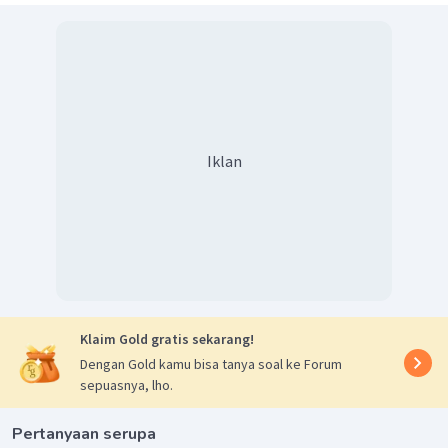
Iklan
Klaim Gold gratis sekarang!
Dengan Gold kamu bisa tanya soal ke Forum
sepuasnya, lho.
Pertanyaan serupa