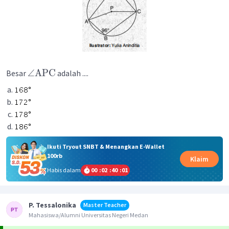
∠
APC
Besar
adalah ....
Ikuti Tryout SNBT & Menangkan E-Wallet
100rb
Klaim
Habis dalam
00
:
02
:
40
:
01
P. Tessalonika
Master Teacher
Mahasiswa/Alumni Universitas Negeri Medan