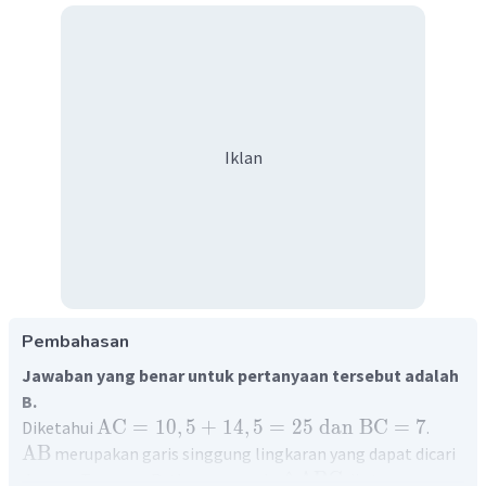
Iklan
Pembahasan
Jawaban yang benar untuk pertanyaan tersebut adalah
B.
AC
=
10
,
5
+
14
,
5
=
25
dan
BC
=
7
Diketahui
.
AB
merupakan garis singgung lingkaran yang dapat dicari
△
ABC
dengan Teorema Pythagoras pada
di atas,