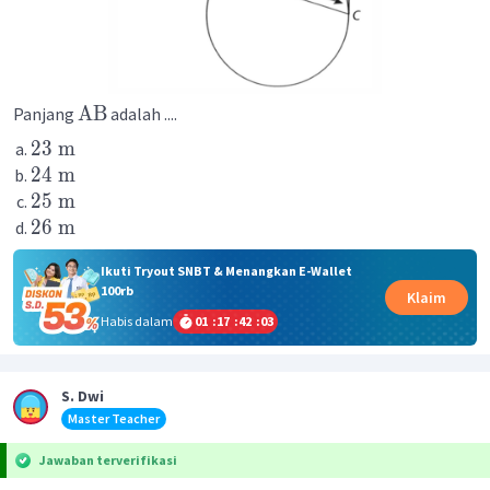
AB
Panjang
adalah ....
23
m
24
m
25
m
26
m
Ikuti Tryout SNBT & Menangkan E-Wallet
100rb
Klaim
Habis dalam
01
:
17
:
42
:
03
S. Dwi
Master Teacher
Jawaban terverifikasi