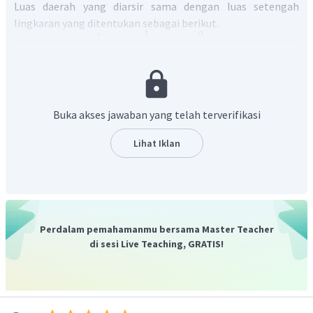
Luas daerah yang diarsir sama dengan luas setengah
lingkaran yang ditentukan sebagai berikut.
1
2
L
=
×
×
π
r
2
1
22
2
=
×
×
5
6
2
7
=
4.928
Diperoleh luas daerah yang diarsir
Oleh karena itu, jawaban yang tepat adalah A.
Buka akses jawaban yang telah terverifikasi
Lihat Iklan
Perdalam pemahamanmu bersama Master Teacher
di sesi Live Teaching, GRATIS!