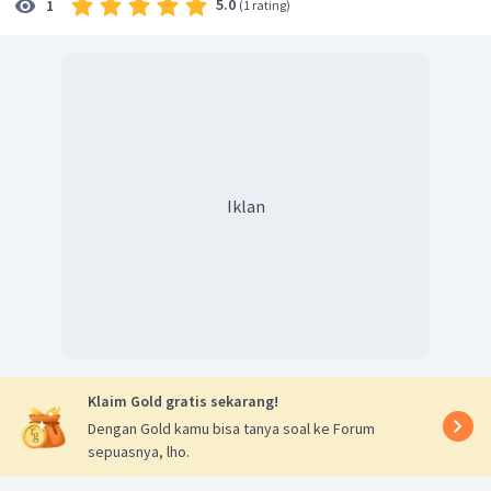
5.0
1
(
1 rating
)
Iklan
Klaim Gold gratis sekarang!
Dengan Gold kamu bisa tanya soal ke Forum
sepuasnya, lho.