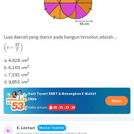
Luas daerah yang diarsir pada bangun tersebut adalah ...
22
(
)
=
π
7
Ikuti Tryout SNBT & Menangkan E-Wallet
100rb
Klaim
Habis dalam
00
:
15
:
23
:
27
E. Lestari
Master Teacher
Mahasiswa/Alumni Universitas Sebelas Maret