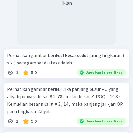
Iklan
Perhatikan gambar berikut! Besar sudut juring lingkaran (
x ∘ ) pada gambar di atas adalah ....
1
5.0
Jawaban terverifikasi
Perhatikan gambar beriku! Jika panjang busur PQ yang
aliyah punya sebesar 84 , 78 cm dan besar ∠ POQ = 10 8 ∘ .
Kemudian besar nilai π = 3 , 14 , maka panjang jari-jari OP
pada lingkaran Aliyah ...
1
5.0
Jawaban terverifikasi