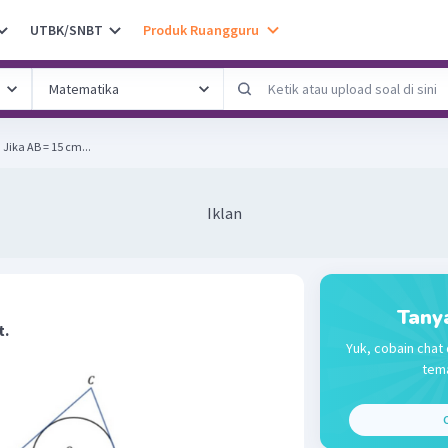
UTBK/SNBT
Produk Ruangguru
Perhatikan gambar berikut. Jika AB = 15 cm...
Iklan
Tany
t.
Yuk, cobain chat 
tema
C