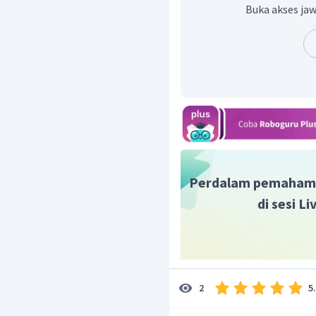
Buka akses jaw
=
r
=
=
5
=
3
Jadi, panjang jari-jari 
adalah
Perdalam pemaham
di sesi L
5
2