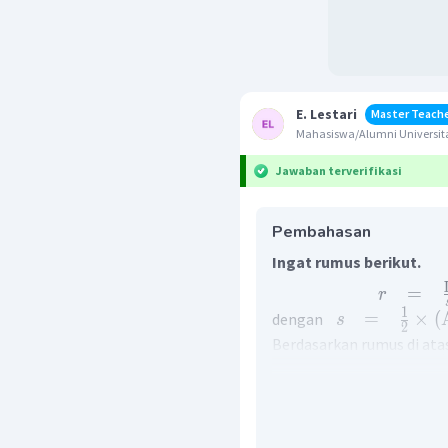
E. Lestari
Master Teach
Mahasiswa/Alumni Universita
Jawaban terverifikasi
Pembahasan
Ingat rumus berikut.
=
r
1
=
×
(
dengan
s
2
Berdasarkan rumus di ata
1
=
s
2
1
=
2
=
1
Karena
s
= 18 cm, maka