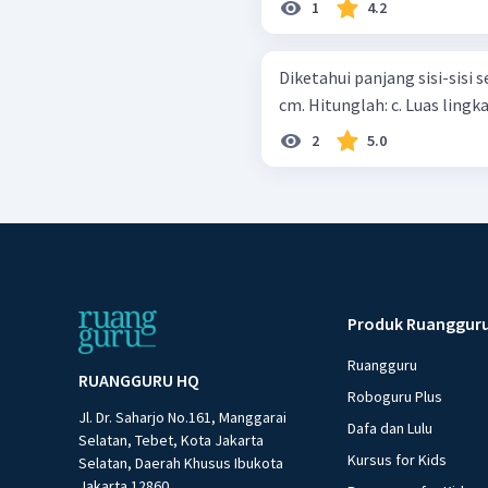
1
4.2
Diketahui panjang sisi-sisi 
cm. Hitunglah: c. L
2
5.0
Produk Ruanggur
Ruangguru
RUANGGURU HQ
Roboguru Plus
Jl. Dr. Saharjo No.161, Manggarai
Dafa dan Lulu
Selatan, Tebet, Kota Jakarta
Kursus for Kids
Selatan, Daerah Khusus Ibukota
Jakarta 12860