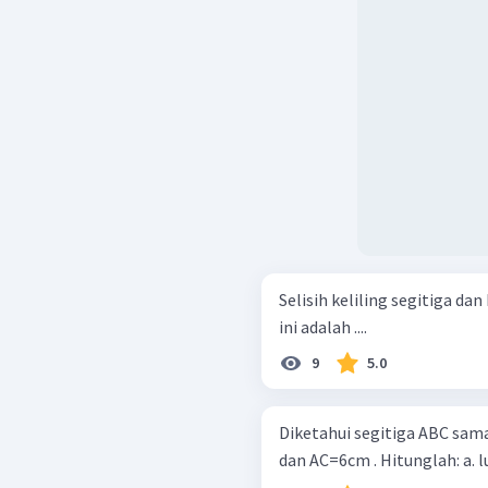
Selisih keliling segitiga da
ini adalah ....
9
5.0
Diketahui segitiga ABC sama
dan A