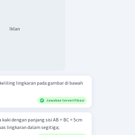
Iklan
n keliling lingkaran pada gambar di bawah
Jawaban terverifikasi
 kaki dengan panjang sisi AB = BC = 5cm
C=6cm . Hitunglah: a. luas lingkaran dalam segitiga;