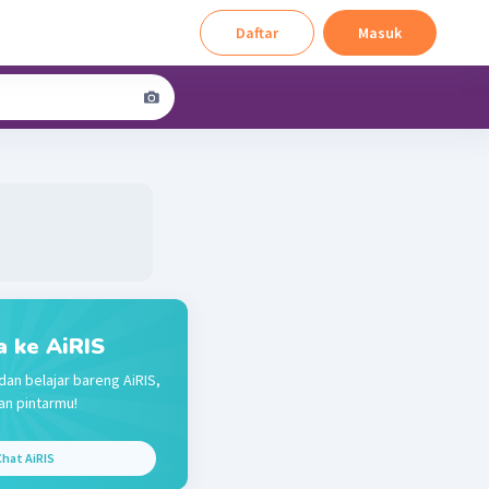
Daftar
Masuk
a ke AiRIS
dan belajar bareng AiRIS,
n pintarmu!
hat AiRIS