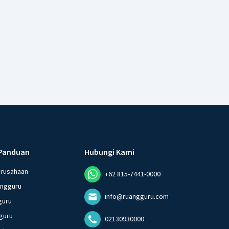
Panduan
Hubungi Kami
erusahaan
+62 815-7441-0000
angguru
info@ruangguru.com
guru
guru
02130930000