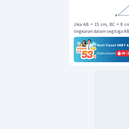
Jika AB = 15 cm, BC = 8 cm
lingkaran dalam segitiga ABC
Ikuti Tryout SNBT 
Habis dalam
00
:
1