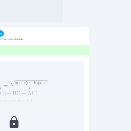
er
s Sebelas Maret
(
−
a
)
(
−
b
)
(
−
c
)
s
s
s
s
L
=
s
s
AB
+
BC
+
AC
)
s maka diperoleh
×
(
AB
+
BC
+
AC
)
×
(
15
+
8
+
13
)
8
cm