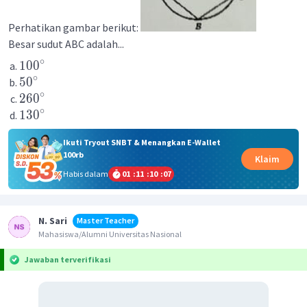
Perhatikan gambar berikut:
Besar sudut ABC adalah...
∘
10
0
∘
5
0
∘
26
0
∘
13
0
Ikuti Tryout SNBT & Menangkan E-Wallet
100rb
Klaim
Habis dalam
01
:
11
:
10
:
07
N. Sari
Master Teacher
Mahasiswa/Alumni Universitas Nasional
Jawaban terverifikasi