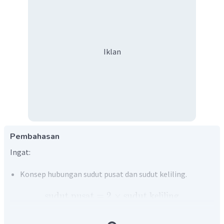
Iklan
Pembahasan
Ingat:
Konsep hubungan sudut pusat dan sudut keliling.
sudut
pusat
=
2
×
sudut
keliling
Konsep hubungan segi empat tali busur.