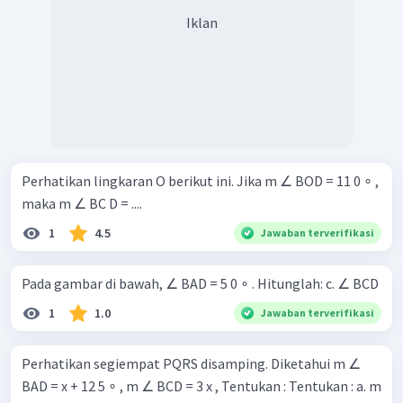
Iklan
Perhatikan lingkaran O berikut ini. Jika m ∠ BOD = 11 0 ∘ ,
maka m ∠ BC D = ....
1
4.5
Jawaban terverifikasi
Pada gambar di bawah, ∠ BAD = 5 0 ∘ . Hitunglah: c. ∠ BCD
1
1.0
Jawaban terverifikasi
Perhatikan segiempat PQRS disamping. Diketahui m ∠
BAD = x + 12 5 ∘ , m ∠ BCD = 3 x , Tentukan : Tentukan : a. m