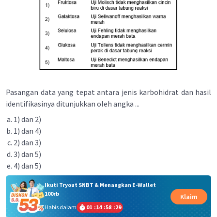
Pasangan data yang tepat antara jenis karbohidrat dan hasil
identifikasinya ditunjukkan oleh angka ...
1) dan 2)
1) dan 4)
2) dan 3)
3) dan 5)
4) dan 5)
Ikuti Tryout SNBT & Menangkan E-Wallet
100rb
Klaim
Habis dalam
01
:
14
:
58
:
29