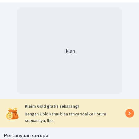
Digunakan untuk menunjukkan adanya karbohidrat
pereduksi (monosakarida, laktosa, maltosa, dll)
Uji positif ditandai dengan warna merah bata
Uji Tollens
Digunakan untuk membedakan senyawa keton dan
Iklan
aldehid
Uji positif ditandai dengan adanya cermin perak
Pada tabel di atas, jenis karbohidrat selulosa sesuai dengan
hasil identifikasi yang tidak menghasilkan endapan merah
bata pada uji Fehling karena selulosa termasuk
polisakarida. Selanjutnya jenis karbohidrat maltosa sesuai
Klaim Gold gratis sekarang!
dengan hasil identifikasi yang positif membentuk endapan
Dengan Gold kamu bisa tanya soal ke Forum
merah bata pada uji Benedict.
sepuasnya, lho.
Oleh sebab itu, jawaban yang tepat adalah D.
Pertanyaan serupa