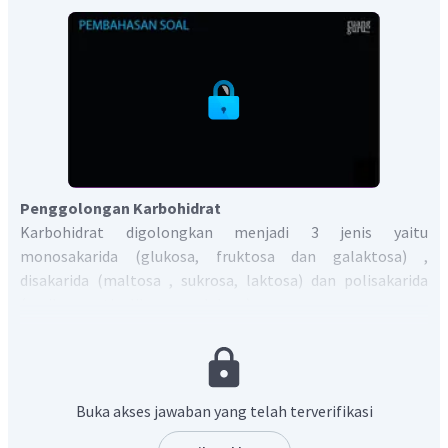
Penggolongan Karbohidrat
Karbohidrat digolongkan menjadi 3 jenis yaitu
monosakarida (glukosa, fruktosa dan galaktosa) ,
disakarida (maltosa , sukrosa, laktosa) dan polisakarida
(amilum, pati, glikogen, selulosa).
Uji Identifikasi Karbohidrat
Uji Molisch
Prinsip reaksi ini adalah dehidrasi senyawa
Buka akses jawaban yang telah terverifikasi
karbohidrat oleh asam sulfat pekat.
Uji positif jika timbul cincin merah ungu