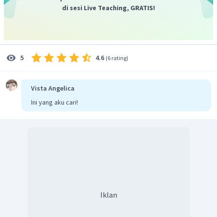
di sesi Live Teaching, GRATIS!
4.6
5
(
6 rating
)
Vista Angelica
Ini yang aku cari!
Iklan