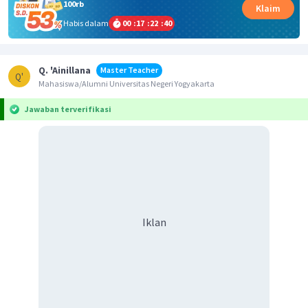
100rb
Klaim
Habis dalam
00
:
17
:
22
:
40
Q. 'Ainillana
Master Teacher
Q'
Mahasiswa/Alumni Universitas Negeri Yogyakarta
Jawaban terverifikasi
Iklan