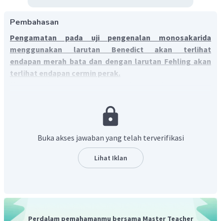
Pembahasan
Pengamatan pada uji pengenalan monosakarida
menggunakan larutan Benedict akan terlihat
endapan merah bata dan dengan larutan Fehling akan
terlihat endapan cermin perak.
Monosakarida merupakan karbohidrat paling sederhana
yang tidak dapat diuraikan menjadi karbohidrat lain. Uji
Benedict dan Fehling bertujuan untuk mengetahui apakah
karbohidrat tersebut sebagai gula pereduksi atau
tidak. G
lukosa, fruktosa, galaktosa yang merupakan
Buka akses jawaban yang telah terverifikasi
monosakarida dapat mereduksi larutan Fehling
Cu
O
menghasilkan
berwarna merah bata
dan bereaksi
Lihat Iklan
2
juga dengan pereaksi Tollens
membentuk endapan
perak. Sedangkan monosakarida sendiri memiliki gugus
aldehid dan alkohol yang dapat teroksidasi dengan adanya
oksidator kuat seperti Fehling dan Tollens.
Perdalam pemahamanmu bersama Master Teacher