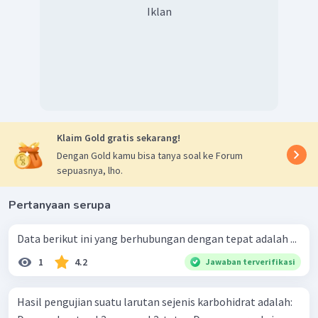
(misalnya glukosa) akan memberikan
endapan
Iklan
merah bata
dengan larutan Benedict.
Uji fehling
Uji Fehling digunakan untuk menunjukkan adanya
karbohidrat pereduksi (monosakarida, laktosa,
maltosa). Pereaksi ini akan membentuk
endapan
merah bata
dengan glukosa.
Uji barfoed
Endapan warna merah oranye
menunjukkan adanya
Klaim Gold gratis sekarang!
glukosa di dalam sampel.
Dengan Gold kamu bisa tanya soal ke Forum
sepuasnya, lho.
Pertanyaan serupa
Data berikut ini yang berhubungan dengan tepat adalah ...
1
4.2
Jawaban terverifikasi
Hasil pengujian suatu larutan sejenis karbohidrat adalah: