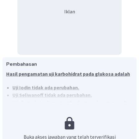
Iklan
Pembahasan
Hasil pengamatan uji karbohidrat pada glukosa adalah
Uji Iodin tidak ada perubahan.
Uji Seliwanoff tidak ada perubahan.
Uji Benedict akan memberikan endapan merah
bata.
Uji Fehling akan menghasilkan endapan merah
bata.
Uji Berfoed akan menghasilkan warna merah
Buka akses jawaban yang telah terverifikasi