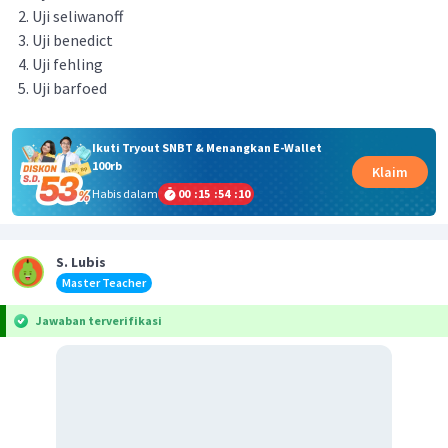
Uji seliwanoff
Uji benedict
Uji fehling
Uji barfoed
Ikuti Tryout SNBT & Menangkan E-Wallet
100rb
Klaim
Habis dalam
00
:
15
:
54
:
10
S. Lubis
Master Teacher
Jawaban terverifikasi