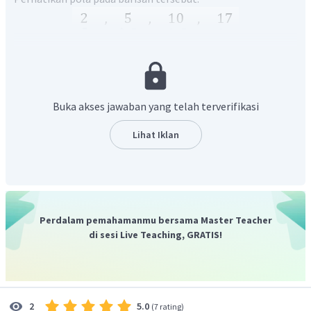
Buka akses jawaban yang telah terverifikasi
Dapat dilihat bahwa barisan tersebut memiliki pola barisan
aritmetika bertingkat dua.
Lihat Iklan
U
Untuk mencari
pada barisan aritmatika bertingkat dua
n
kita dapat menggunakan rumus pola di bawah ini:
Perdalam pemahamanmu bersama Master Teacher
di sesi Live Teaching, GRATIS!
2
=
+
+
U
a
n
bn
c
n
Dengan mencocokkan pola barisan bilangan pada soal
dengan rumus, diperoleh:
2
=
2
a
5.0
2
(
7 rating
)