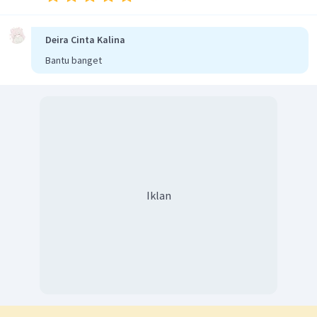
=
1
a
kemudian,
3
+
=
3
a
b
Deira Cinta Kalina
3
⋅
(
1
)
+
=
3
b
Bantu banget
3
+
=
3
b
=
0
b
dan,
+
+
=
2
a
b
c
1
+
0
+
=
2
c
1
+
=
2
c
=
2
−
1
c
=
1
c
Iklan
,
Setelah nilai
dan
didapatkan, substitusikan ketiga
a
b
U
nilai tersebut ke rumus
sehingga diperoleh:
n
2
U
=
1
⋅
+
0
⋅
(
)
+
(
1
)
(
)
n
n
n
2
=
+
1
n
Dengan demikian, Suku ke-11 dari barisan bilangan
tersebut adalah ....
2
U
=
1
1
+
1
=
121
+
1
=
122
11