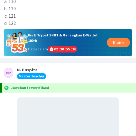
110
119
121
122
Ikuti Tryout SNBT & Menangkan E-Wallet
100rb
Klaim
Habis dalam
02
:
10
:
55
:
36
N. Puspita
Master Teacher
Jawaban terverifikasi