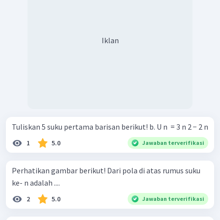
=
(
10.100
)
2
=
50.050
Dengan demikian, diperoleh suku ke-100 barisan tersebut
50.050
adalah
.
Iklan
Tuliskan 5 suku pertama barisan berikut! b. U n ​ = 3 n 2 − 2 n
1
5.0
Jawaban terverifikasi
Perhatikan gambar berikut! Dari pola di atas rumus suku
ke- n adalah ....
2
5.0
Jawaban terverifikasi