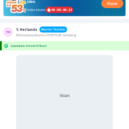
100rb
Klaim
Habis dalam
00
:
04
:
40
:
22
Y. Herlanda
Master Teacher
Mahasiswa/Alumni STKIP PGRI Jombang
Jawaban terverifikasi
Iklan