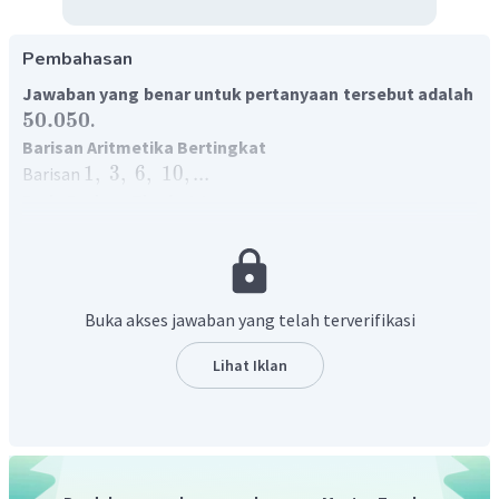
Pembahasan
Jawaban yang benar untuk pertanyaan tersebut adalah
50
.
050
.
Barisan Aritmetika Bertingkat
1
,
3
,
6
,
10
,
...
Barisan
Beda Barisan Tingkat 1
−
=
3
−
1
U
U
2
1
=
2
−
=
6
−
3
U
U
3
2
=
3
Buka akses jawaban yang telah terverifikasi
−
=
10
−
6
U
U
4
3
=
4
Lihat Iklan
Berdasarkan rumus beda barisan di atas ternyata beda
barisan pada tingkat pertama belum sama, maka kita cari
beda barisan di tingkat kedua. Dengan cara yang sama,
sehingga diperoleh:
Beda Barisan Tingkat 2