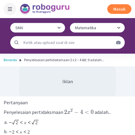
Masuk
Beranda
Penyelesaian pertidaksmaan 2 x 2 − 4 &lt; 0 adalah...
Iklan
Pertanyaan
2
2
−
4
<
0
Penyelesaian pertidaksmaan
adalah...
x