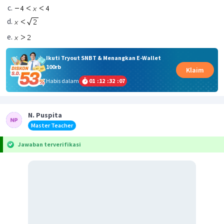
Ikuti Tryout SNBT & Menangkan E-Wallet
100rb
Klaim
Habis dalam
01
:
12
:
32
:
07
N. Puspita
Master Teacher
Jawaban terverifikasi