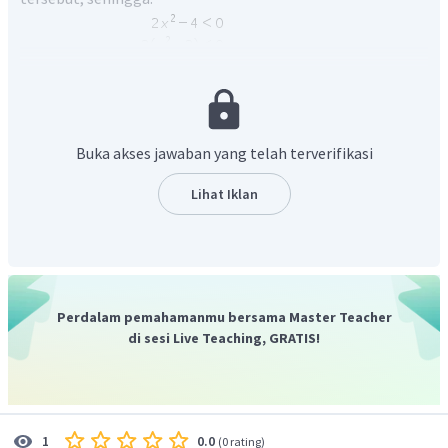
Sehingga pada garis bilangan diperoleh:
Buka akses jawaban yang telah terverifikasi
Lihat Iklan
Dengan demikian, penyelesaian pertidaksamaan tersbut
adalah
Jadi, jawaban yang tepat adalah A
Perdalam pemahamanmu bersama Master Teacher
di sesi Live Teaching, GRATIS!
0.0
1
(
0 rating
)