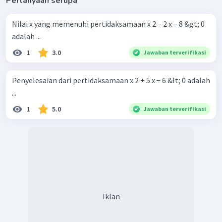
Pertanyaan serupa
Nilai x yang memenuhi pertidaksamaan x 2 − 2 x − 8 &gt; 0
adalah ...
1
3.0
Jawaban terverifikasi
Penyelesaian dari pertidaksamaan x 2 + 5 x − 6 &lt; 0 adalah
...
1
5.0
Jawaban terverifikasi
Iklan