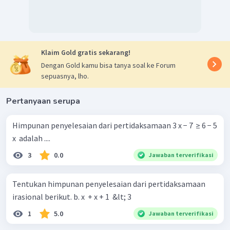
Dari sifat di atas, diperoleh syarat sebagai berikut.
2
−
−
2
≥
0
Syarat pertama,
.
x
x
2
−
−
2
≥
0
x
x
(
−
2
)
(
+
1
)
≥
0
x
x
Klaim Gold gratis sekarang!
Pembuat nol dari pertidaksamaan di atas adalah
Dengan Gold kamu bisa tanya soal ke Forum
−
2
=
0
+
1
=
0
x
x
sepuasnya, lho.
atau
=
2
=
−
1
x
x
Sehingga diperoleh daerah seperti berikut.
Pertanyaan serupa
Himpunan penyelesaian dari pertidaksamaan 3 x − 7 ​ ≥ 6 − 5
x ​ adalah ....
3
0.0
Jawaban terverifikasi
Selanjutnya uji titik yang mengakibatkan
(
−
2
)
(
+
1
)
≥
0
.
x
x
Tentukan himpunan penyelesaian dari pertidaksamaan
≤
−
1
=
−
2
Untuk
, subtitusi nilai
, diperoleh
x
x
irasional berikut. b. x ​ + x + 1 ​ &lt; 3
(
−
2
−
2
)
(
−
2
+
1
)
=
(
−
4
)
(
−
1
)
≥
0
.
1
5.0
Jawaban terverifikasi
≥
2
=
3
Untuk
kita pilih
, diperoleh
x
x