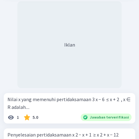
(
3
−
2
)
(
3
+
1
)
=
(
1
)
(
4
)
≥
0
.
−
1
≤
≤
2
=
0
Untuk
kita pilih
, diperoleh
x
x
(
0
−
2
)
(
0
+
1
)
=
(
−
2
)
(
1
)
≤
0
.
(
−
2
)
(
+
1
)
≥
0
Sehingga
ketika
x
x
≤
−
1
atau
≥
2
.
x
x
Iklan
Diperoleh garis bilangan sebagai berikut:
+
6
≥
0
Kemudian syarat yang kedua yaitu
.
x
Nilai x yang memenuhi pertidaksamaan 3 x − 6 ​ ≤ x + 2 ​ , x ∈
Sehingga diperoleh garis bilangan seperti berikut.
R adalah....
1
5.0
Jawaban terverifikasi
Penyelesaian pertidaksamaan x 2 − x + 1 ​ ≥ x 2 + x − 12 ​