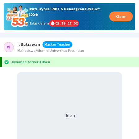
Ikuti Tryout SNBT & Menangkan E-Wallet
100rb
Klaim
Habis dalam
01
:
19
:
11
:
52
I. Sutiawan
Master Teacher
Mahasiswa/Alumni Universitas Pasundan
Jawaban terverifikasi
Iklan