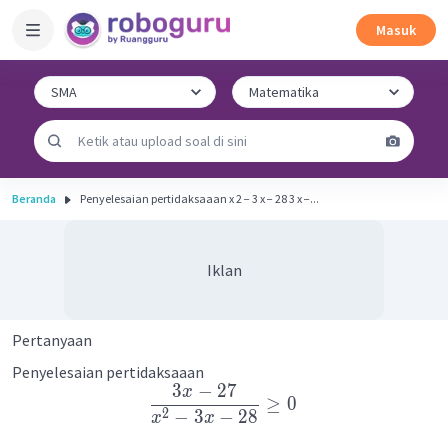
Masuk
Beranda
Penyelesaian pertidaksaaan x 2 − 3 x − 28 3 x −...
Iklan
Pertanyaan
Penyelesaian pertidaksaaan
3
−
27
x
≥
0
2
−
3
−
28
x
x