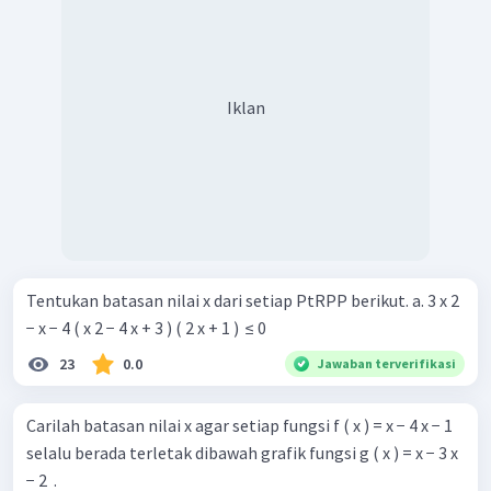
Iklan
Tentukan batasan nilai x dari setiap PtRPP berikut. a. 3 x 2
− x − 4 ( x 2 − 4 x + 3 ) ( 2 x + 1 ) ​ ≤ 0
23
0.0
Jawaban terverifikasi
Carilah batasan nilai x agar setiap fungsi f ( x ) = x − 4 x − 1 ​
selalu berada terletak dibawah grafik fungsi g ( x ) = x − 3 x
− 2 ​ .