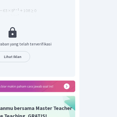
aban yang telah terverifikasi
Lihat Iklan
 adalah pertidaksamaan eksponen
unyai penyelesaian:
anmu bersama Master Teacher
aiannya adalah
.
ive Teaching, GRATIS!