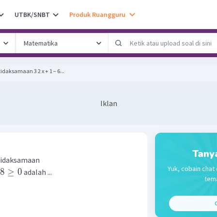
UTBK/SNBT
Produk Ruangguru
daksamaan 3 2 x + 1 − 6...
Iklan
Tany
tidaksamaan
Yuk, cobain chat 
8
≥
0
adalah ...
tema
C