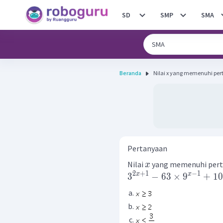
SD
SMP
SMA
Beranda
Nilai x yang memenuhi perti
Pertanyaan
Nilai
yang memenuhi per
x
2
+
1
−
1
x
x
3
−
63
×
9
+
10