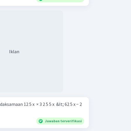
Iklan
amaan 12 5 x ​ × 3 2 5 5 x ​ &lt; 62 5 x − 2 ​
Jawaban terverifikasi