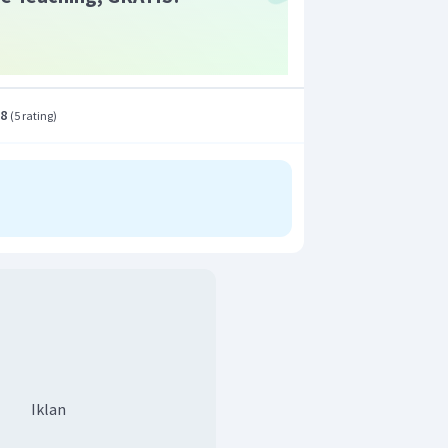
n yang benar adalah C.
.8
(
5 rating
)
Iklan