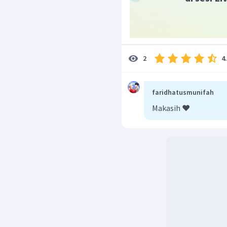
Oleh karena itu, jawaba
4
2
faridhatusmunifah
Makasih ❤️