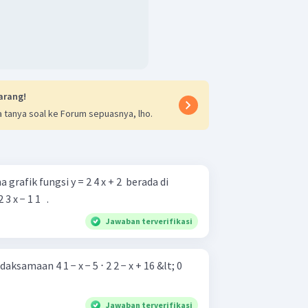
arang!
 tanya soal ke Forum sepuasnya, lho.
grafik fungsi y = 2 4 x + 2 ​ berada di
x − 1 1 ​ ​ .
Jawaban terverifikasi
ksamaan 4 1 − x − 5 ⋅ 2 2 − x + 16 &lt; 0
Jawaban terverifikasi