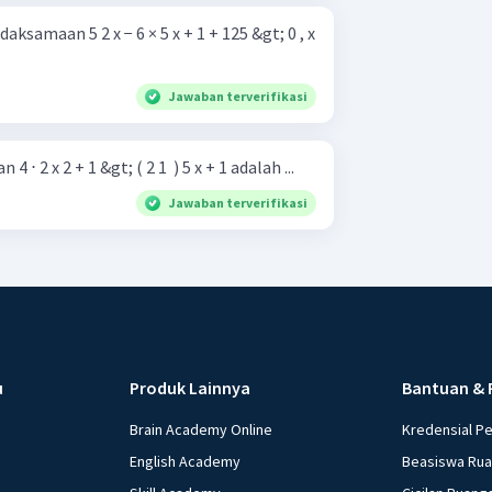
ksamaan 5 2 x − 6 × 5 x + 1 + 125 &gt; 0 , x
Jawaban terverifikasi
 2 x 2 + 1 &gt; ( 2 1 ​ ) 5 x + 1 adalah ...
Jawaban terverifikasi
u
Produk Lainnya
Bantuan & 
Brain Academy Online
Kredensial P
English Academy
Beasiswa Ru