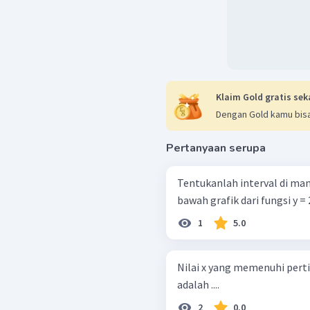
Klaim Gold gratis sek
Dengan Gold kamu bisa
Pertanyaan serupa
Tentukanlah interval di mana 
bawah grafik dari fungsi y = 2 3 
1
5.0
Nilai x yang memenuhi pertida
adalah ....
2
0.0