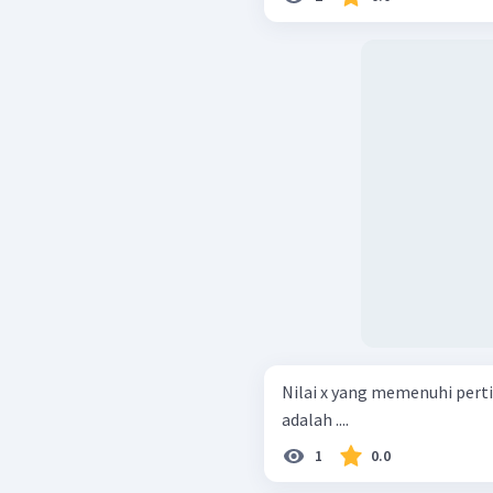
Nilai x yang memenuhi pertidaks
adalah ....
1
0.0