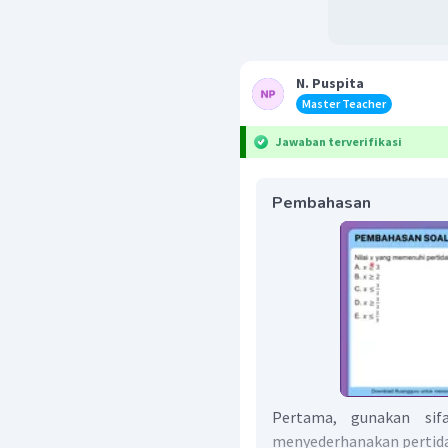
N. Puspita
Master Teacher
Jawaban terverifikasi
Pembahasan
Pertama, gunakan sifa
menyederhanakan pertid