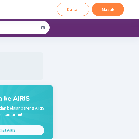
Daftar
Masuk
a ke AiRIS
dan belajar bareng AiRIS,
n pintarmu!
hat AiRIS