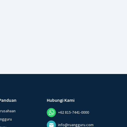
Panduan
Hubungi Kami
erusahaan
+62 815-7441-0000
angguru
info@ruangguru.com