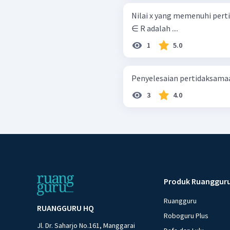
Nilai x yang memenuhi pertida
∈ R adalah ....
1
5.0
Penyelesaian pertidaksamaan 4 ⋅
3
4.0
Produk Ruanggur
Ruangguru
RUANGGURU HQ
Roboguru Plus
Jl. Dr. Saharjo No.161, Manggarai