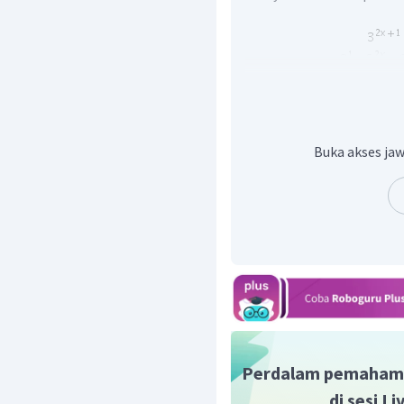
Buka akses jaw
Pertidaksamaan tersebut
dengan basis
, memp
Perdalam pemaham
Jadi, himpunan penyeles
di sesi L