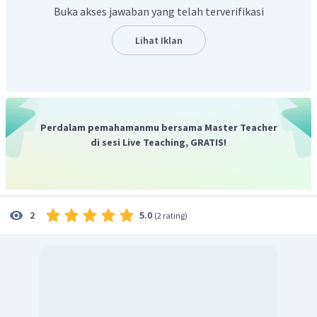
Buka akses jawaban yang telah terverifikasi
Lihat Iklan
Selanjutnya cari titik potong dari kedua pertidaksamaan
tersebut, yaitu:
Perdalam pemahamanmu bersama Master Teacher
Substitusikan nilai y ke persamaan 2x + y = 8 , maka
di sesi Live Teaching, GRATIS!
diperoleh:
Sehingga titik potongnya yaitu (3, 2)
Nilai minimum dapat diperoleh dengan mensubstitusikan
titik-titik tersebut ke fungsi, yaitu
5.0
2
(
2 rating
)
Jadi, nilai minimumnya adalah 27.