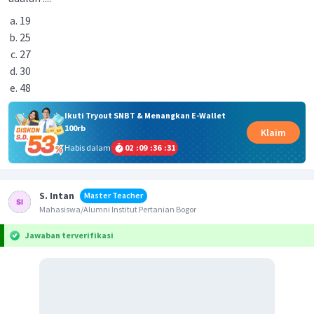
19
25
27
30
48
Ikuti Tryout SNBT & Menangkan E-Wallet
100rb
Klaim
Habis dalam
02
:
09
:
36
:
31
S. Intan
Master Teacher
Mahasiswa/Alumni Institut Pertanian Bogor
Jawaban terverifikasi