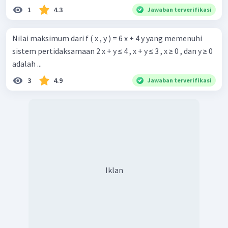
1
4.3
Jawaban terverifikasi
Nilai maksimum dari f ( x , y ) = 6 x + 4 y yang memenuhi
sistem pertidaksamaan 2 x + y ≤ 4 , x + y ≤ 3 , x ≥ 0 , dan y ≥ 0
adalah ...
3
4.9
Jawaban terverifikasi
Iklan