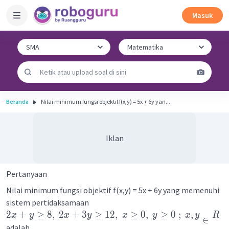
Masuk
Beranda
Nilai minimum fungsi objektif f(x,y) = 5x + 6y yan...
Iklan
Pertanyaan
Nilai minimum fungsi objektif f(x,y) = 5x + 6y yang memenuhi
sistem pertidaksamaan
2
+
≥
8
,
2
+
3
≥
12
,
≥
0
,
≥
0
;
,
∈
x
y
x
y
x
y
x
y
R
adalah ....