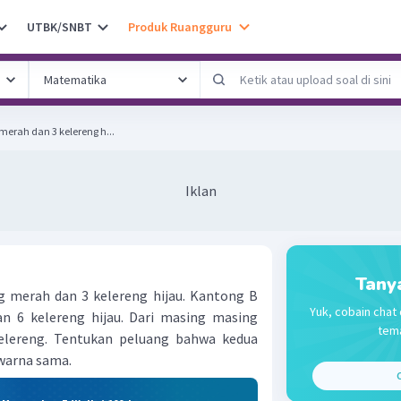
UTBK/SNBT
Produk Ruangguru
 merah dan 3 kelereng h...
Iklan
Tany
g merah dan 3 kelereng hijau. Kantong B
Yuk, cobain chat 
n 6 kelereng hijau. Dari masing­ masing
tema
elereng. Tentukan peluang bahwa kedua
rwarna sama.
C