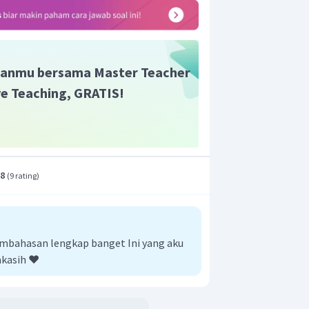
anmu bersama Master Teacher
ive Teaching, GRATIS!
.8
(
9 rating
)
mbahasan lengkap banget Ini yang aku
akasih ❤️