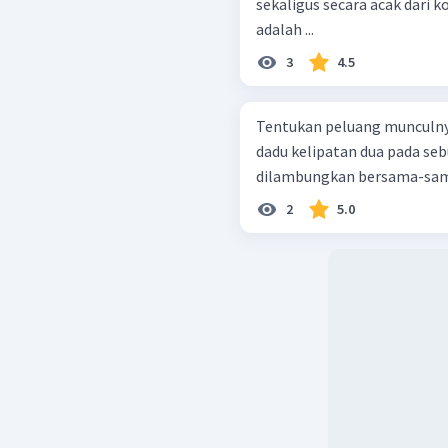
sekaligus secara acak dari k
adalah ...
3
4.5
Tentukan peluang munculn
dadu kelipatan dua pada se
dilambungkan bersama-sam
2
5.0