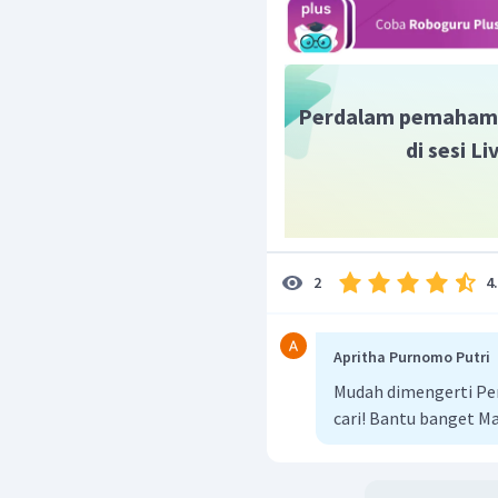
7
sama adalah
.
16
Perdalam pemaham
di sesi L
4
2
Apritha Purnomo Putri
Mudah dimengerti Pe
cari! Bantu banget M