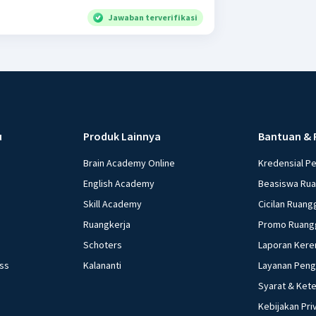
Jawaban terverifikasi
u
Produk Lainnya
Bantuan & 
Brain Academy Online
Kredensial P
English Academy
Beasiswa Ru
Skill Academy
Cicilan Ruang
Ruangkerja
Promo Ruang
Schoters
Laporan Kere
ess
Kalananti
Layanan Pen
Syarat & Ket
Kebijakan Pri