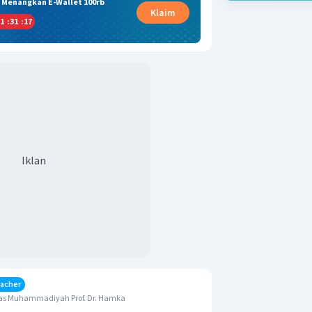
& Menangkan E-Wallet 100rb
Klaim
1
:
31
:
17
Iklan
acher
as Muhammadiyah Prof. Dr. Hamka