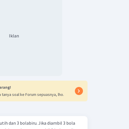
Iklan
arang!
 tanya soal ke Forum sepuasnya, lho.
utih dan 3 bolabiru. Jika diambil 3 bola