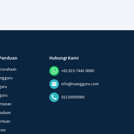
Panduan
Hubungi Kami
erusahaan
+62 815-7441-0000
angguru
info@ruangguru.com
guru
guru
02130930000
ntanan
gaduan
entuan
vasi