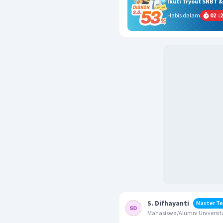
Ikuti Tryout SNBT 
Habis dalam
02
:
2
S. Difhayanti
Master Te
Mahasiswa/Alumni Universit