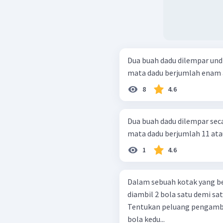
Dua buah dadu dilempar und
mata dadu berjumlah enam a
8
4.6
Dua buah dadu dilempar sec
mata dadu berjumlah 11 atau 
1
4.6
Dalam sebuah kotak yang ber
diambil 2 bola satu demi s
Tentukan peluang pengamb
bola kedu...