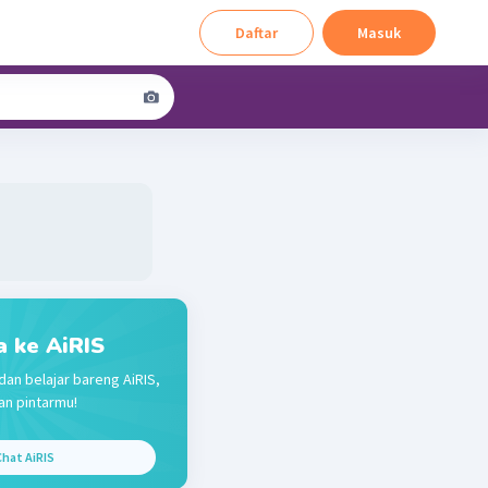
Daftar
Masuk
a ke AiRIS
dan belajar bareng AiRIS,
n pintarmu!
hat AiRIS