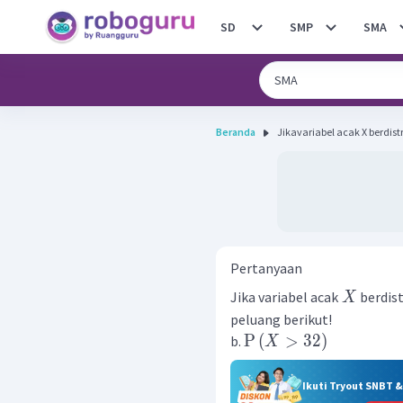
SD
SMP
SMA
Beranda
Jikavariabel acak X berdistri
Pertanyaan
Jika variabel acak
berdis
X
peluang berikut!
P
(
>
32
)
b.
X
Ikuti Tryout SNBT 