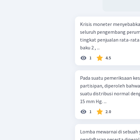
Krisis moneter menyebabka
seluruh pengembang peruma
tingkat penjualan rata-rata
baku 2 , ...
1
4.5
Pada suatu pemeriksaan ke
partisipan, diperoleh bahw
suatu distribusi normal deng
15 mm Hg. ...
1
2.0
Lomba mewarnai di sebuah ya
pendaftaran peserta dipero