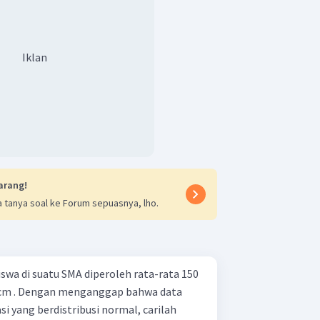
Iklan
arang!
 tanya soal ke Forum sepuasnya, lho.
P
(
>
32
)
eluang dari
adalah
X
iswa di suatu SMA diperoleh rata-rata 150
 cm . Dengan menganggap bahwa data
si yang berdistribusi normal, carilah