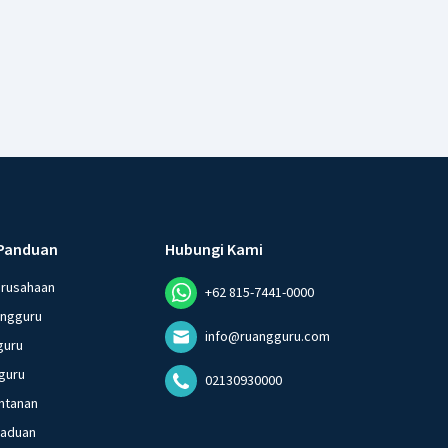
Panduan
Hubungi Kami
erusahaan
+62 815-7441-0000
angguru
info@ruangguru.com
guru
guru
02130930000
ntanan
gaduan