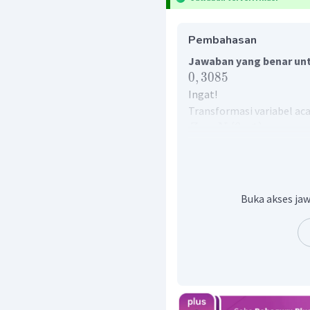
Pembahasan
Jawaban yang benar unt
0
,
3085
Ingat!
Transformasi variabel ac
∼
(
0
,
1
)
menggun
Z
N
Perhatikan perhitungan be
Diketahui:
Buka akses jaw
Sehingga