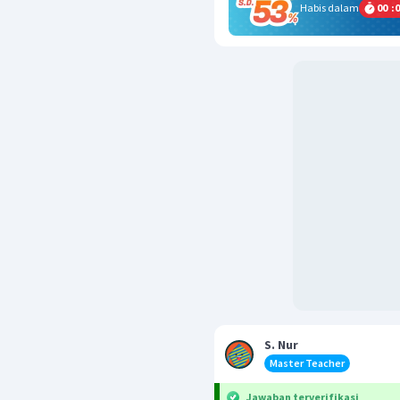
Habis dalam
00
:
0
S. Nur
Master Teacher
Jawaban terverifikasi