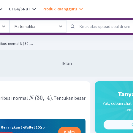
UTBK/SNBT
Produk Ruangguru
busi normal N ( 30 , ...
Iklan
Tany
(
30
,
4
)
tribusi normal
. Tentukan besar
N
Yuk, cobain chat 
tema
C
& Menangkan E-Wallet 100rb
Klaim