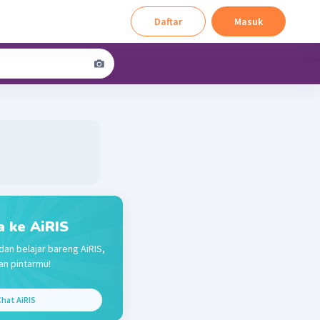
Daftar
Masuk
a ke AiRIS
dan belajar bareng AiRIS,
n pintarmu!
hat AiRIS