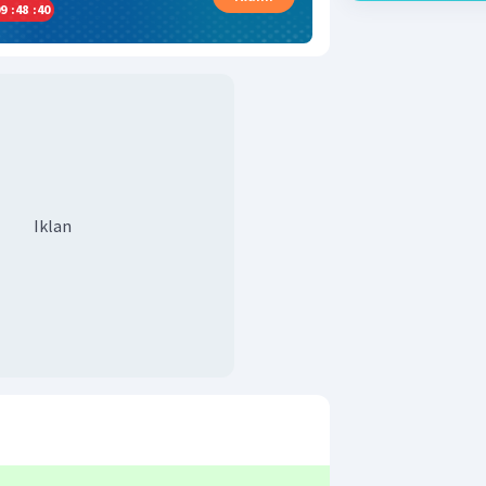
9
:
48
:
40
Iklan