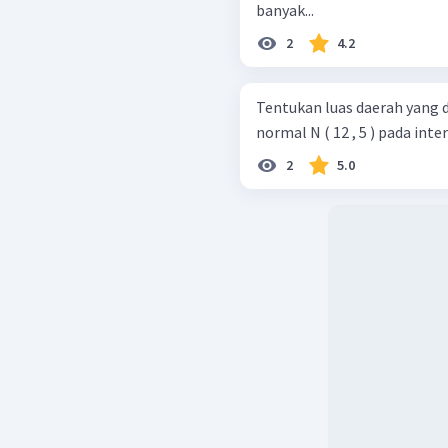
banyak...
2
4.2
Tentukan luas daerah yang dibat
normal N ( 12 , 5 ) pada inter
2
5.0