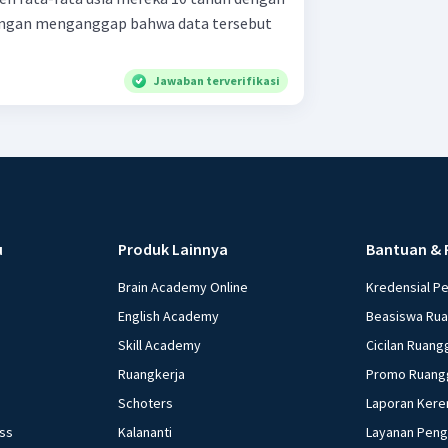
engan menganggap bahwa data tersebut
Jawaban terverifikasi
u
Produk Lainnya
Bantuan & 
Brain Academy Online
Kredensial P
English Academy
Beasiswa Ru
Skill Academy
Cicilan Ruang
Ruangkerja
Promo Ruang
Schoters
Laporan Kere
ess
Kalananti
Layanan Pen