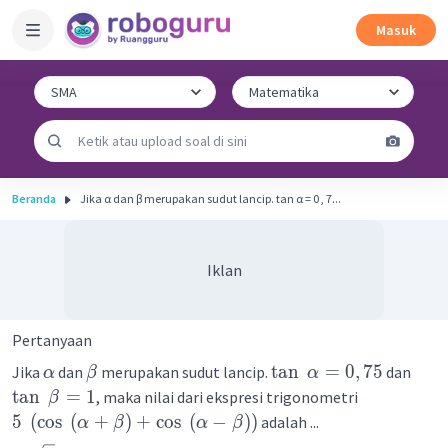
Masuk
Beranda
Jika α dan β merupakan sudut lancip. tan α = 0 , 7...
Iklan
Pertanyaan
tan
=
0
,
75
Jika
dan
merupakan sudut lancip.
dan
α
β
α
tan
=
1
, maka nilai dari ekspresi trigonometri
β
5
(
cos
(
+
)
+
cos
(
−
)
)
adalah ...
α
β
α
β