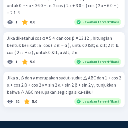
untuk 0 ∘ ≤ x ≤ 36 0 ∘ . e. 2 cos ( 2 x + 3 0 ∘ ) cos ( 2 x − 6 0 ∘ )
= 2 1 ​ 3 ​
1
0.0
Jawaban terverifikasi
Jika diketahui cos α = 5 4 ​ dan cos β = 13 12 ​ , hitunglah
bentuk berikut : a . cos ( 2 π ​ − α ) , untuk 0 &lt; α &lt; 2 π ​ b.
cos ( 2 π ​ + α ) , untuk 0 &lt; α &lt; 2 π ​
1
5.0
Jawaban terverifikasi
Jika α , β dan γ merupakan sudut-sudut △ ABC dan 1 + cos 2
α + cos 2 β + cos 2 γ = sin 2 α + sin 2 β + sin 2 γ , tunjukkan
bahwa △ ABC merupakan segitiga siku-siku!
62
5.0
Jawaban terverifikasi