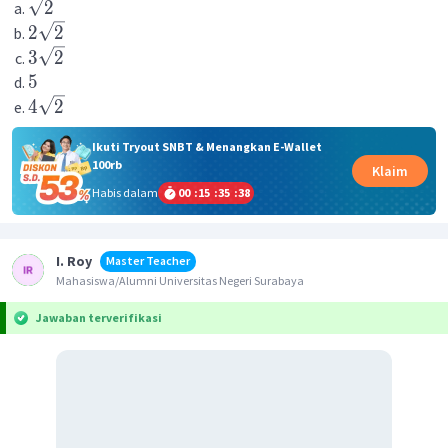
2
2
2
3
2
5
4
2
Ikuti Tryout SNBT & Menangkan E-Wallet
100rb
Klaim
Habis dalam
00
:
15
:
35
:
38
I. Roy
Master Teacher
Mahasiswa/Alumni Universitas Negeri Surabaya
Jawaban terverifikasi