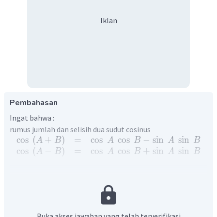
Iklan
Pembahasan
Ingat bahwa :
rumus jumlah dan selisih dua sudut cosinus
cos
(
+
)
=
cos
cos
−
sin
sin
A
B
A
B
A
B
cos
(
−
)
=
cos
cos
+
sin
sin
A
B
A
B
A
B
dari soal diketahui
3
tan
=
α
4
depan
3
=
samping
4
2
2
sisi
mirin
=
3
+
4
g
Buka akses jawaban yang telah terverifikasi