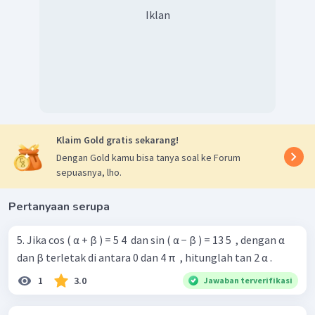
8
=
Iklan
2
=
4
2
Jadi, jawaban yang tepat adalah E
Klaim Gold gratis sekarang!
Dengan Gold kamu bisa tanya soal ke Forum
sepuasnya, lho.
Pertanyaan serupa
5. Jika cos ( α + β ) = 5 4 ​ dan sin ( α − β ) = 13 5 ​ , dengan α
dan β terletak di antara 0 dan 4 π ​ , hitunglah tan 2 α .
1
3.0
Jawaban terverifikasi