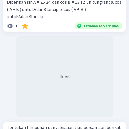
Diberikan sin A = 25 24 ​ dan cos B = 13 12 ​ , hitunglah : a. cos
( A − B ) untukAdanBlancip b. cos ( A + B )
untukAdanBlancip
1
0.0
Jawaban terverifikasi
Iklan
Tentukan himpunan penyelesaian tiap persamaan berikut