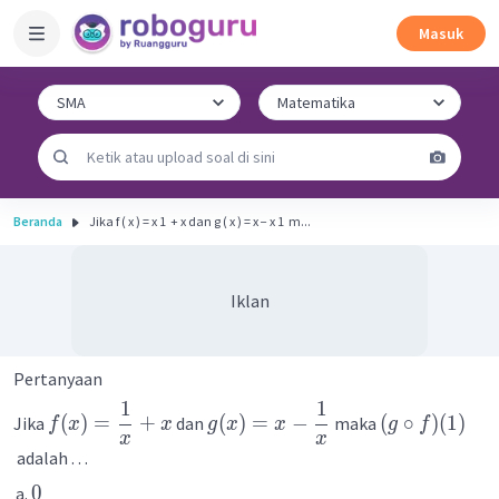
Masuk
Beranda
Jika f ( x ) = x 1 ​ + x dan g ( x ) = x − x 1 ​ m...
Iklan
Pertanyaan
1
1
(
)
=
+
(
)
=
−
(
∘
)
(
1
)
Jika
dan
maka
f
x
x
g
x
x
g
f
x
x
adalah . . .
0