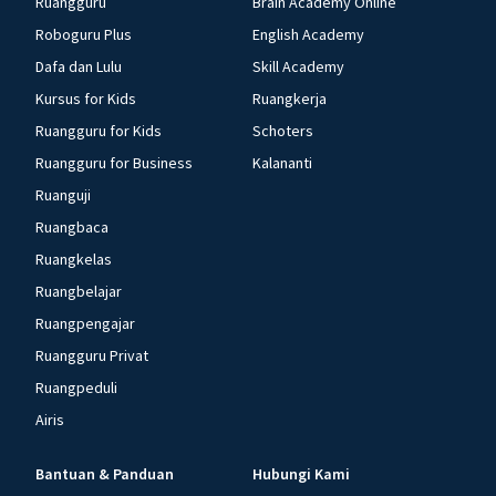
Ruangguru
Brain Academy Online
Roboguru Plus
English Academy
Dafa dan Lulu
Skill Academy
Kursus for Kids
Ruangkerja
Ruangguru for Kids
Schoters
Ruangguru for Business
Kalananti
Ruanguji
Ruangbaca
Ruangkelas
Ruangbelajar
Ruangpengajar
Ruangguru Privat
Ruangpeduli
Airis
Bantuan & Panduan
Hubungi Kami