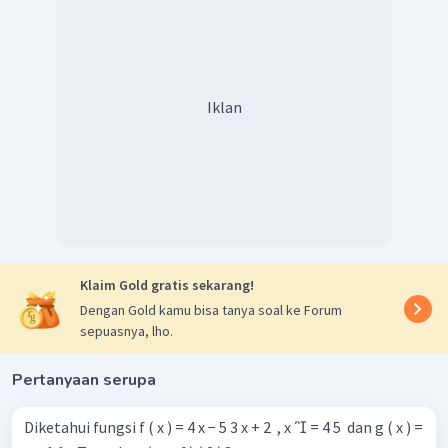
Iklan
Klaim Gold gratis sekarang!
Dengan Gold kamu bisa tanya soal ke Forum
sepuasnya, lho.
Pertanyaan serupa
Diketahui fungsi f ( x ) = 4 x − 5 3 x + 2 ​ , x  = 4 5 ​ dan g ( x ) =