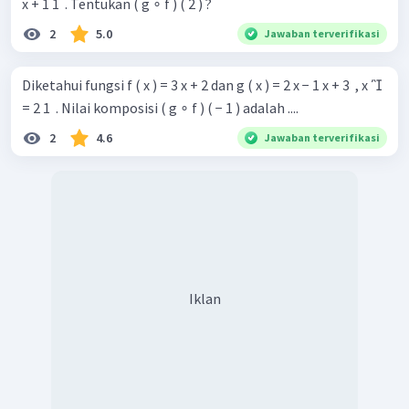
x + 1 1 ​ . Tentukan ( g ∘ f ) ( 2 ) ?
2
5.0
Jawaban terverifikasi
Diketahui fungsi f ( x ) = 3 x + 2 dan g ( x ) = 2 x − 1 x + 3 ​ , x 
= 2 1 ​ . Nilai komposisi ( g ∘ f ) ( − 1 ) adalah ....
2
4.6
Jawaban terverifikasi
Iklan