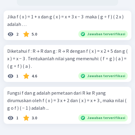
Jika f ( x ) = 1 + x dan g ( x ) = x + 3 x − 3 ​ maka ( g ∘ f ) ( 2 x )
adalah . . .
2
5.0
Jawaban terverifikasi
Diketahui f : R → R dan g : R → R dengan f ( x ) = x 2 + 5 dan g (
x ) = x − 3 . Tentukanlah nilai yang memenuhi: ( f ∘ g ) ( a ) =
( g ∘ f ) ( a ) .
1
4.6
Jawaban terverifikasi
Fungsi f dan g adalah pemetaan dari R ke R yang
dirumuskan oleh f ( x ) = 3 x + 2 dan ( x ) = x + 3 , maka nilai (
g o f ) ( − 1 ) adalah ...
1
3.0
Jawaban terverifikasi