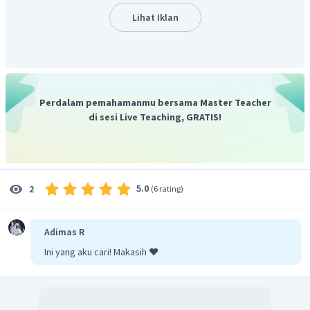
(
1
)
=
(
2
)
g
Lihat Iklan
1
=
(
2
)
−
(
2
)
=
2
−
0
,
5
=
1
,
5
Oleh karena itu, jawaban yang benar adalah B.
Perdalam pemahamanmu bersama Master Teacher
di sesi Live Teaching, GRATIS!
5.0
2
(
6 rating
)
Adimas R
Ini yang aku cari! Makasih ❤️