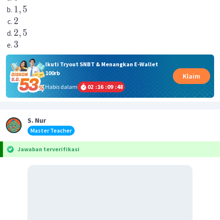
1
,
5
2
2
,
5
3
Ikuti Tryout SNBT & Menangkan E-Wallet
100rb
Klaim
Habis dalam
02
:
16
:
09
:
48
S. Nur
Master Teacher
Jawaban terverifikasi