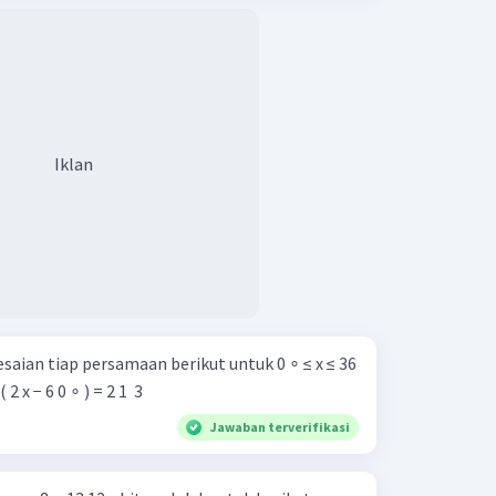
Iklan
aian tiap persamaan berikut untuk 0 ∘ ≤ x ≤ 36
 ( 2 x − 6 0 ∘ ) = 2 1 ​ 3 ​
Jawaban terverifikasi