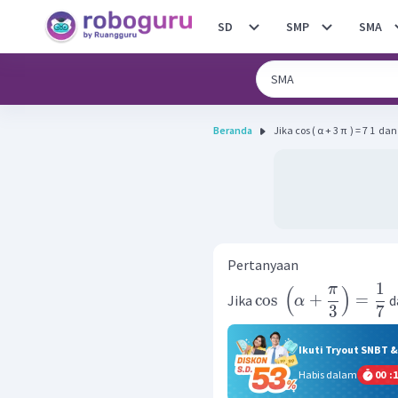
SD
SMP
SMA
Beranda
Jika cos ( α + 3 π ​ ) = 7 1 ​ dan 
Pertanyaan
1
π
(
)
cos
+
=
Jika
d
α
3
7
Ikuti Tryout SNBT 
Habis dalam
00
:
1