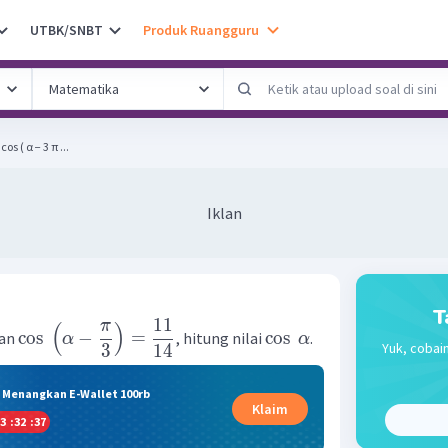
UTBK/SNBT
Produk Ruangguru
cos ( α − 3 π ​...
Iklan
T
11
π
(
)
cos
−
=
cos
an
, hitung nilai
.
α
α
Yuk, cobain
3
14
& Menangkan E-Wallet 100rb
Klaim
3
:
32
:
37