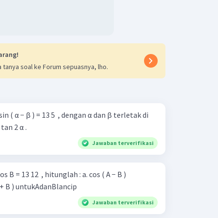
arang!
 tanya soal ke Forum sepuasnya, lho.
n sin ( α − β ) = 13 5 ​ , dengan α dan β terletak di
tan 2 α .
Jawaban terverifikasi
 12 ​ , hitunglah : a. cos ( A − B )
ip b. cos ( A + B ) untukAdanBlancip
Jawaban terverifikasi