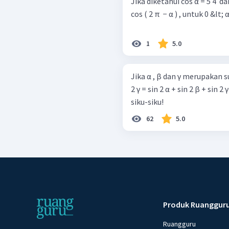
Jika diketahui cos α = 5 4 ​ dan
cos ( 2 π ​ − α ) , untuk 0 &lt; α &lt; 2 π ​ b. cos ( 2 π ​ + α ) , 
1
5.0
Jika α , β dan γ merupakan s
2 γ = sin 2 α + sin 2 β + si
siku-siku!
62
5.0
Produk Ruanggur
Ruangguru