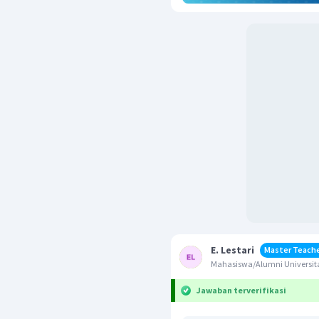
E. Lestari
Master Teach
Mahasiswa/Alumni Universita
Jawaban terverifikasi