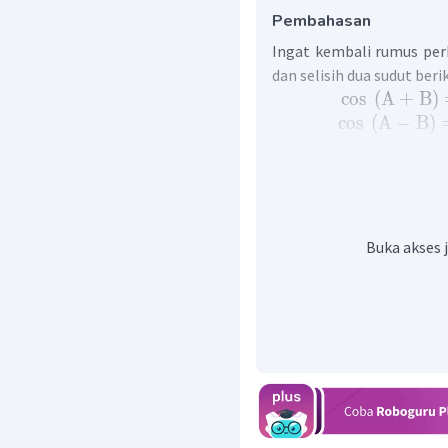
Pembahasan
Ingat kembali rumus pe
dan selisih dua sudut beri
cos
(
A
+
B
)
cos
(
A
−
B
)
Maka soal di atas dapat d
cos
(
π
cos
cos
−
sin
α
3
1
1
cos
−
α
2
2
Buka akses 
cos
α
1
2
1
1
cos
+
3
α
2
2
1