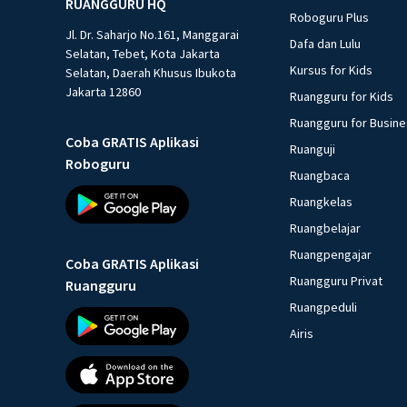
RUANGGURU HQ
Roboguru Plus
Jl. Dr. Saharjo No.161, Manggarai
Dafa dan Lulu
Selatan, Tebet, Kota Jakarta
Kursus for Kids
Selatan, Daerah Khusus Ibukota
Jakarta 12860
Ruangguru for Kids
Ruangguru for Busin
Coba GRATIS Aplikasi
Ruanguji
Roboguru
Ruangbaca
Ruangkelas
Ruangbelajar
Ruangpengajar
Coba GRATIS Aplikasi
Ruangguru Privat
Ruangguru
Ruangpeduli
Airis