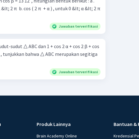
 cos β = 13 12 ​ , hitunglah bentuk berikut : a .
untuk 0 &lt; α &lt; 2 π
Jawaban terverifikasi
udut-sudut △ ABC dan 1 + cos 2 α + cos 2 β + cos
n 2 γ , tunjukkan bahwa △ ABC merupakan segitiga
Jawaban terverifikasi
u
Produk Lainnya
Bantuan & 
Brain Academy Online
Kredensial P