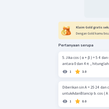
Klaim Gold gratis sek
Dengan Gold kamu bisa
Pertanyaan serupa
5. Jika cos ( α + β ) = 5 4 ​ da
antara 0 dan 4 π ​ , hitunglah 
1
3.0
Diberikan sin A = 25 24 ​ dan cos B = 13
untukAdanBlanc
1
0.0