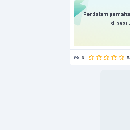
2
Perdalam pemaha
di sesi
co
Dengan demikian, nilai
0
3