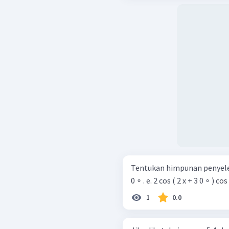
Tentukan himpunan penyeles
0 ∘ . e. 2 cos ( 2 x + 3 0 ∘ ) cos
1
0.0