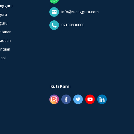
angguru
info@ruangguru.com
guru
guru
02130930000
ntanan
gaduan
entuan
vasi
Ikuti Kami