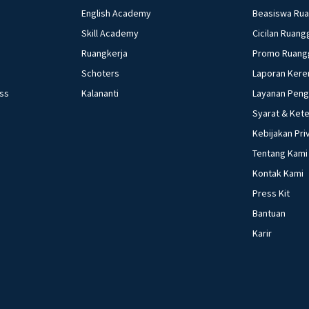
English Academy
Beasiswa Ru
Skill Academy
Cicilan Ruang
Ruangkerja
Promo Ruang
Schoters
Laporan Kere
ess
Kalananti
Layanan Pen
Syarat & Ket
Kebijakan Pri
Tentang Kami
Kontak Kami
Press Kit
Bantuan
Karir