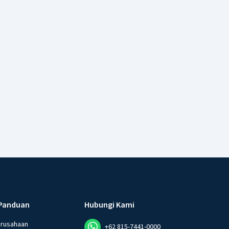
Panduan
Hubungi Kami
erusahaan
+62 815-7441-0000