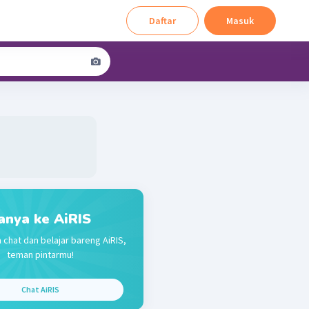
Daftar
Masuk
anya ke AiRIS
 chat dan belajar bareng AiRIS,
teman pintarmu!
Chat AiRIS