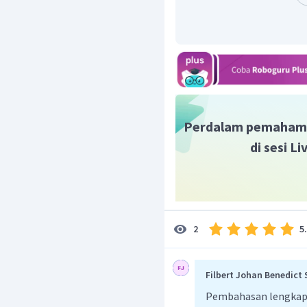
ditentukan sebagai berik
Diperoleh panjang jari-jar
Oleh karena itu, jawaba
Perdalam pemaham
di sesi L
5
2
Filbert Johan Benedict
Pembahasan lengkap b