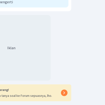
mengerti
Iklan
arang!
 tanya soal ke Forum sepuasnya, lho.