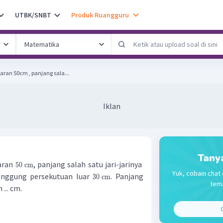
UTBK/SNBT
Produk Ruangguru
aran 50cm , panjang sala...
Iklan
Tany
karan
, panjang salah satu jari-jarinya
50 cm
Yuk, cobain chat 
singgung persekutuan luar
. Panjang
30 cm
tema
 ... cm.
C