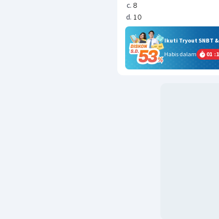
Ikuti Tryout SNBT 
Habis dalam
01
:
1