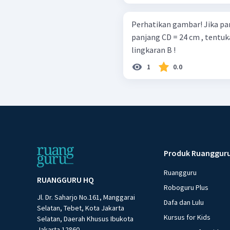
Perhatikan gambar! Jika panjang AD = 12 cm , panjang AB = 26 cm dan
panjang CD = 24 cm , tentuk
lingkaran B !
1
0.0
Produk Ruanggur
Ruangguru
RUANGGURU HQ
Roboguru Plus
Jl. Dr. Saharjo No.161, Manggarai
Dafa dan Lulu
Selatan, Tebet, Kota Jakarta
Kursus for Kids
Selatan, Daerah Khusus Ibukota
Jakarta 12860