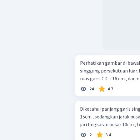
Perhatikan gambar di bawah ini! Pada gambar di atas, CD ad
singgung persekutuan luar. D
ruas garis CD = 16 cm , dan ru
24
4.7
Diketahui panjang garis sin
15cm , sedangkan jarak pusat
jari lingkaran besar 10cm , t
2
3.4