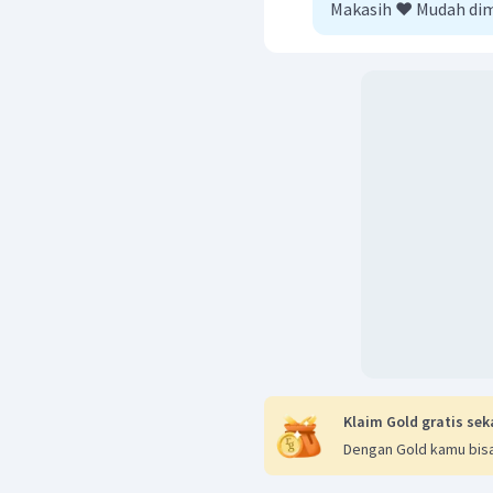
Makasih ❤️ Mudah di
Klaim Gold gratis sek
Dengan Gold kamu bisa