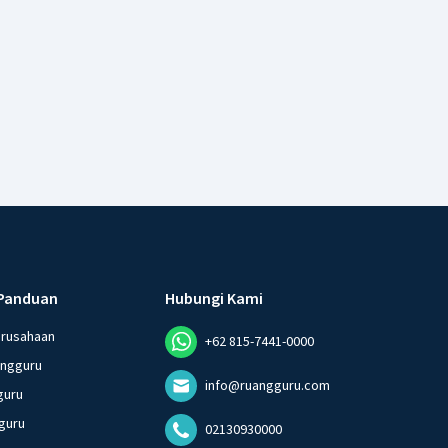
Panduan
Hubungi Kami
erusahaan
+62 815-7441-0000
angguru
info@ruangguru.com
guru
guru
02130930000