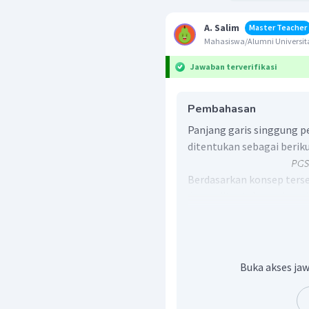
A. Salim
Master Teacher
Mahasiswa/Alumni Universita
Jawaban terverifikasi
Pembahasan
Panjang garis singgung pe
ditentukan sebagai beriku
Berdasarkan konsep terseb
dapat ditentukan sebagai 
Buka akses jaw
Karena panjang tidak mung