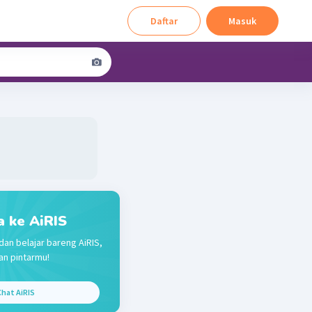
Daftar
Masuk
a ke AiRIS
dan belajar bareng AiRIS,
n pintarmu!
hat AiRIS