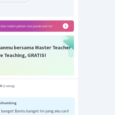
ut.
i lain
n yang tepat adalah C.
anmu bersama Master Teacher
ive Teaching, GRATIS!
.0
(
2 rating
)
 Sihombing
anget Bantu banget Ini yang aku cari!