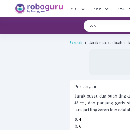
SD
SMP
SMA
Beranda
Jarak pusat dua buah lingk
Pertanyaan
Jarak pusat dua buah ling
, dan panjang garis 
48 cm
jari-jari lingkaran lain adalah