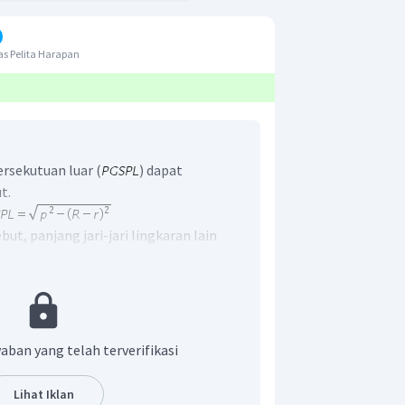
s Pelita Harapan
rsekutuan luar (
) dapat
t.
ut, panjang jari-jari lingkaran lain
berikut.
aban yang telah terverifikasi
Lihat Iklan
kin bernilai negatif sehingga nilai