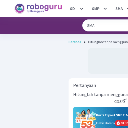
SD
SMP
SMA
Beranda
Hitunglah tanpa menggunak
Pertanyaan
Hitunglah tanpa menggunak
∘
cos
6
Ikuti Tryout SNBT 
Habis dalam
01
:
0