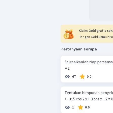
Klaim Gold gratis sek
Dengan Gold kamu bisa
Pertanyaan serupa
Selesaikanlah tiap persamaan berikut untuk 
= 1
67
0.0
Tentukan himpunan penyelesa
∘ . g. 5 cos 2 x + 3 cos x − 2 = 
1
0.0