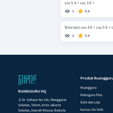
cos 5 4 ∘ cos 3 6 ∘ ​
1
5.0
Nilai dari cos 4 0 ∘ cos 5 0 ∘ co
2
5.0
Produk Ruanggur
Ruangguru
RUANGGURU HQ
Roboguru Plus
Jl. Dr. Saharjo No.161, Manggarai
Dafa dan Lulu
Selatan, Tebet, Kota Jakarta
Kursus for Kids
Selatan, Daerah Khusus Ibukota