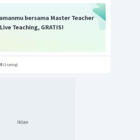
amanmu bersama Master Teacher
i Live Teaching, GRATIS!
.0
(
1 rating
)
Iklan