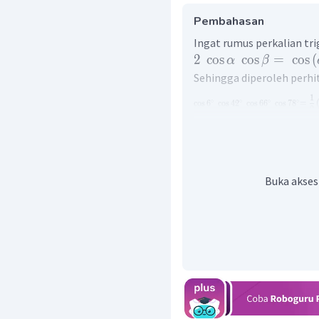
Pembahasan
Ingat rumus perkalian tr
2
cos
cos
=
cos
(
α
β
Sehingga diperoleh perhi
1
∘
∘
∘
∘
cos
6
cos
4
2
cos
6
6
cos
7
8
=
2
Dengan demikian, hasil 
1
.
16
Buka akses