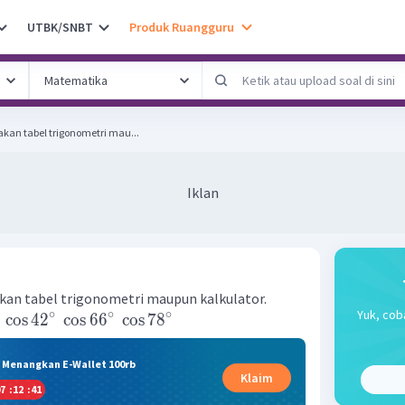
UTBK/SNBT
Produk Ruangguru
an tabel trigonometri mau...
Iklan
an tabel trigonometri maupun kalkulator.
Yuk, cob
∘
∘
∘
cos
4
2
cos
6
6
cos
7
8
& Menangkan E-Wallet 100rb
Klaim
7
:
12
:
40