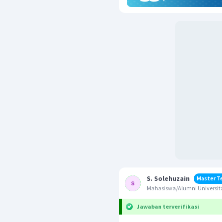
S. Solehuzain
Master T
Mahasiswa/Alumni Universit
Jawaban terverifikasi