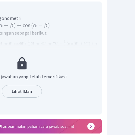
igonometri
+
)
+
cos
(
−
)
α
β
α
β
tungan sebagai berikut
1
1
∘
∘
∘
∘
∘
∘
∘
∘
∘
(
2
cos
6
cos
6
6
)
(
2
cos
4
2
cos
7
8
)
=
(
cos
(
6
+
6
6
)
+
cos
(
6
−
6
6
)
)
(
cos
(
4
2
2
4
∘
∘
∘
∘
cos
6
cos
4
2
cos
6
6
cos
7
8
dari
adalah
 jawaban yang telah terverifikasi
Lihat Iklan