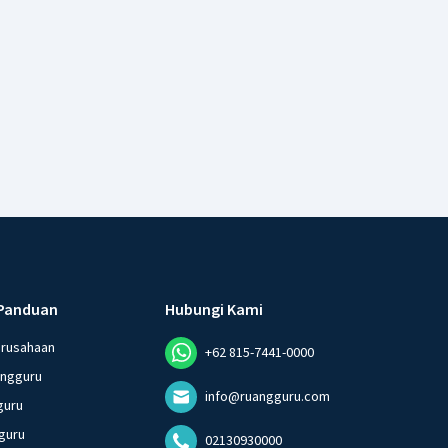
Panduan
Hubungi Kami
erusahaan
+62 815-7441-0000
angguru
info@ruangguru.com
guru
guru
02130930000