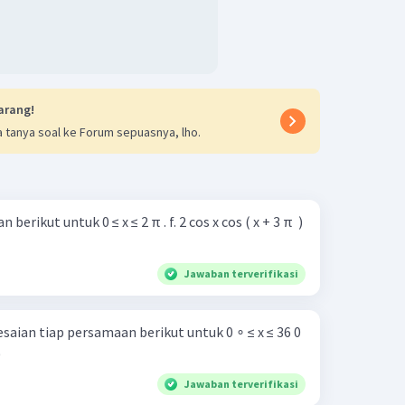
arang!
 tanya soal ke Forum sepuasnya, lho.
0 ≤ x ≤ 2 π . f. 2 cos x cos ( x + 3 π ​ )
Jawaban terverifikasi
ian tiap persamaan berikut untuk 0 ∘ ≤ x ≤ 36 0
0
Jawaban terverifikasi