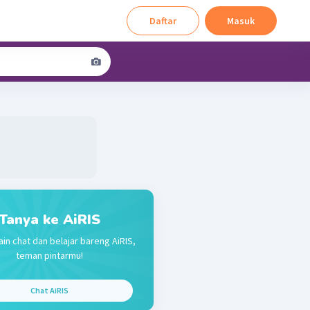
Daftar
Masuk
Tanya ke AiRIS
ain chat dan belajar bareng AiRIS,
teman pintarmu!
Chat AiRIS