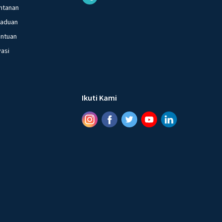
ntanan
gaduan
entuan
vasi
Ikuti Kami