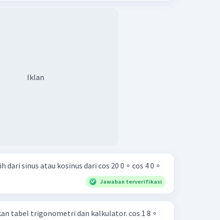
Iklan
Bentuklah jumlah atau selisih dari sinus atau kosinus dari cos 20 0 ∘ cos 4 0 ∘
Jawaban terverifikasi
el trigonometri dan kalkulator. cos 1 8 ∘