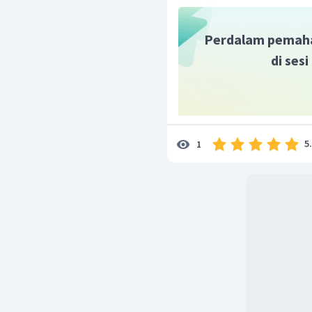
Perdalam pemah
di ses
5
1