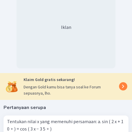
∘
∘
=
−
(
9
0
−
3
x
)
+
36
0
⋅
x
k
∘
∘
=
3
−
9
0
+
36
0
⋅
x
x
k
∘
∘
−
2
=
−
9
0
+
36
0
⋅
x
k
∘
∘
=
4
5
−
18
0
⋅
x
k
Iklan
untuk
=
−
1
k
∘
∘
=
4
5
−
18
0
⋅
(
−
1
)
x
∘
=
22
5
x
untuk
=
0
k
∘
∘
=
4
5
−
18
0
⋅
0
x
∘
=
4
5
x
untuk
=
1
k
∘
∘
Klaim Gold gratis sekarang!
=
4
5
−
18
0
⋅
1
x
∘
=
−
13
5
(
tidak
memenuhi
)
Dengan Gold kamu bisa tanya soal ke Forum
x
sepuasnya, lho.
Pertanyaan serupa
Jadi,
∘
∘
∘
∘
∘
∘
HP
=
{
22
,
5
,
4
5
,
112
,
5
,
202
,
5
,
22
5
,
292
,
5
,
Tentukan nilai x yang memenuhi persamaan: a. sin ( 2 x + 1
.
0 ∘ ) = cos ( 3 x − 3 5 ∘ )
Oleh karena itu, jawaban yang benar adalah A.