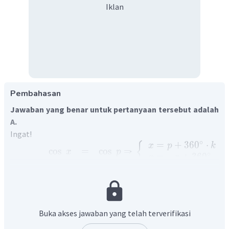
Iklan
Pembahasan
Jawaban yang benar untuk pertanyaan tersebut adalah
A.
Ingat!
∘
=
+
36
0
⋅
{
x
p
k
cos
=
cos
⇒
x
p
∘
=
−
+
36
0
⋅
x
p
k
∘
cos
(
9
0
−
)
=
sin
x
x
Perhatikan perhitungan berikut ini!
sin
3
=
cos
x
x
Buka akses jawaban yang telah terverifikasi
∘
cos
(
9
0
−
3
)
=
cos
x
x
∘