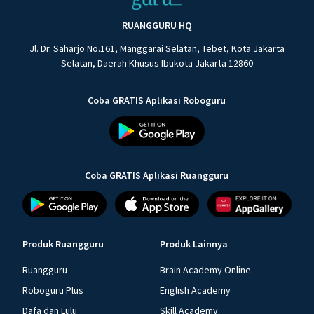
RUANGGURU HQ
Jl. Dr. Saharjo No.161, Manggarai Selatan, Tebet, Kota Jakarta
Selatan, Daerah Khusus Ibukota Jakarta 12860
Coba GRATIS Aplikasi Roboguru
Coba GRATIS Aplikasi Ruangguru
Produk Ruangguru
Produk Lainnya
Ruangguru
Brain Academy Online
Roboguru Plus
English Academy
Dafa dan Lulu
Skill Academy