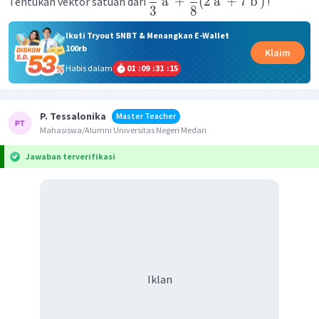
a
+
(
2
a
+
7
b
)
Tentukan vektor satuan dari
!
3
8
Ikuti Tryout SNBT & Menangkan E-Wallet
100rb
Klaim
Habis dalam
01
:
09
:
31
:
15
P. Tessalonika
Master Teacher
Mahasiswa/Alumni Universitas Negeri Medan
Jawaban terverifikasi
Iklan