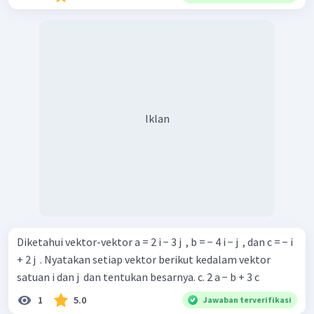
Iklan
Diketahui vektor-vektor a = 2 i − 3 j ​ , b = − 4 i − j ​ , dan c = − i
+ 2 j ​ . Nyatakan setiap vektor berikut kedalam vektor
satuan i dan j ​ dan tentukan besarnya. c. 2 a − b + 3 c
1
5.0
Jawaban terverifikasi