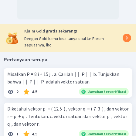
Klaim Gold gratis sekarang!
Dengan Gold kamu bisa tanya soal ke Forum
sepuasnya, lho.
Pertanyaan serupa
Misalkan P = 8 i + 15 j ​ . a. Carilah ∣ ∣ ​ P ∣ ∣ ​ b. Tunjukkan
bahwa ∣ ∣ ​ P ∣ ∣ ​ P ​ adalah vektor satuan.
2
4.5
Jawaban terverifikasi
Diketahui vektor p ​ = ( 12 5 ​ ) , vektor q ​ = ( 7 ​ 3 ​ ) , dan vektor
r = p ​ + q ​ . Tentukan: c. vektor satuan dari vektor p ​ , vektor
q ​ , dan vektor r .
1
4.5
Jawaban terverifikasi