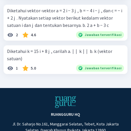
Diketahui vektor-vektor a = 2 i − 3 j ​ , b = − 4 i − j ​ , dan c = − i
+ 2 j ​ . Nyatakan setiap vektor berikut kedalam vektor
satuan i dan j ​ dan tentukan besarnya. b. 2 a + b − 3 c
2
4.6
Jawaban terverifikasi
Diketahui k = 15 i + 8 j ​ , carilah a. ∣ ∣ ​ k ∣ ∣ ​ b. k (vektor
satuan)
1
5.0
Jawaban terverifikasi
RUANGGURU HQ
Jl. Dr. Saharjo No.161, Manggarai Selatan, Tebet, Kota Jakarta
Selatan, Daerah Khusus Ibukota Jakarta 12860