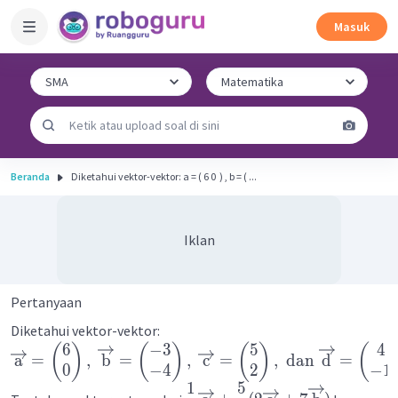
Masuk
Beranda
Diketahui vektor-vektor: a = ( 6 0 ​ ) , b = ( ...
Iklan
Pertanyaan
Diketahui vektor-vektor:
6
−
3
5
4
(
)
(
)
(
)
(
a
=
,
b
=
,
c
=
,
dan
d
=
0
−
4
2
−
1
1
5