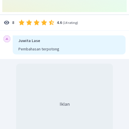
4.6
8
(
14 rating
)
Juwita Lase
Pembahasan terpotong
Iklan