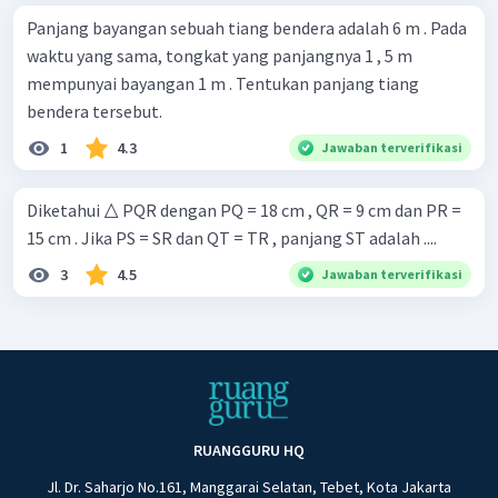
Panjang bayangan sebuah tiang bendera adalah 6 m . Pada
waktu yang sama, tongkat yang panjangnya 1 , 5 m
mempunyai bayangan 1 m . Tentukan panjang tiang
bendera tersebut.
1
4.3
Jawaban terverifikasi
Diketahui △ PQR dengan PQ = 18 cm , QR = 9 cm dan PR =
15 cm . Jika PS = SR dan QT = TR , panjang ST adalah ....
3
4.5
Jawaban terverifikasi
RUANGGURU HQ
Jl. Dr. Saharjo No.161, Manggarai Selatan, Tebet, Kota Jakarta