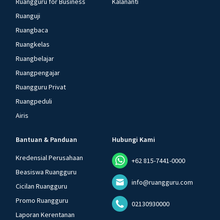
Ruangguru for Business
Kalananti
Ruanguji
Ruangbaca
Ruangkelas
Ruangbelajar
Ruangpengajar
Ruangguru Privat
Ruangpeduli
Airis
Bantuan & Panduan
Hubungi Kami
Kredensial Perusahaan
+62 815-7441-0000
Beasiswa Ruangguru
info@ruangguru.com
Cicilan Ruangguru
Promo Ruangguru
02130930000
Laporan Kerentanan