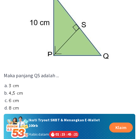
Maka panjang QS adalah ...
Ikuti Tryout SNBT & Menangkan E-Wallet
100rb
Klaim
Habis dalam
01
:
15
:
45
:
21