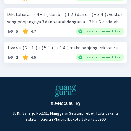
Diketahui a = ( 4 − 1 ​ ) dan b = ( 1 2 ​ ) dan c = ( − 3 4 ​ ) . Vektor
yang panjangnya 3 dan searahdengan a − 2 b + 2 c adalah ...
5
4.7
Jawaban terverifikasi
Jika v = ( 2 − 1 ​ ) + ( 5 3 ​ ) − ( 1 4 ​ ) maka panjang vektor v = ...
2
4.5
Jawaban terverifikasi
RUANGGURU HQ
Jl. Dr. Saharjo No.161, Manggarai Selatan, Tebet, Kota Jakarta
Selatan, Daerah Khusus Ibukota Jakarta 12860