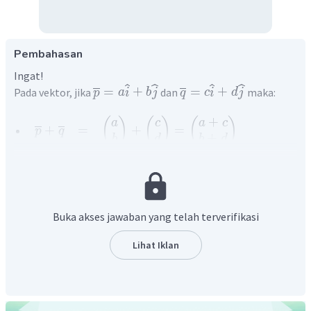
Pembahasan
Ingat!
=
+
=
+
Pada vektor, jika
dan
maka:
p
a
i
b
j
q
c
i
d
j
+
(
)
(
)
(
)
a
c
a
c
+
=
+
=
p
q
+
b
d
b
d
∣
∣
2
2
=
+
p
a
b
∣
∣
Maka:
3
2
(
)
(
)
Buka akses jawaban yang telah terverifikasi
+
=
+
a
b
−
1
13
3
+
2
(
)
Lihat Iklan
=
−
1
+
13
5
(
)
=
12
=
5
+
12
i
j