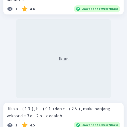
1
4.6
Jawaban terverifikasi
Iklan
Jika a = ( 1 3 ​ ) , b = ( 0 1 ​ ) dan c = ( 2 5 ​ ) , maka panjang
vektor d = 3 a − 2 b + c adalah ...
1
4.5
Jawaban terverifikasi