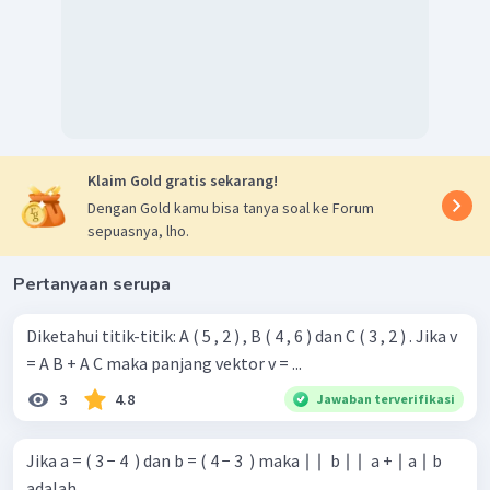
Klaim Gold gratis sekarang!
Dengan Gold kamu bisa tanya soal ke Forum
sepuasnya, lho.
Pertanyaan serupa
Diketahui titik-titik: A ( 5 , 2 ) , B ( 4 , 6 ) dan C ( 3 , 2 ) . Jika v
= A B + A C maka panjang vektor v = ...
3
4.8
Jawaban terverifikasi
Jika a = ( 3 − 4 ​ ) dan b = ( 4 − 3 ​ ) maka ∣ ∣ ​ b ∣ ∣ ​ a + ∣ a ∣ b
adalah ....