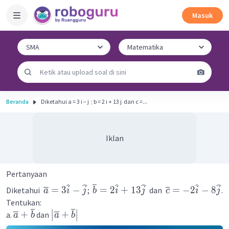
Masuk
Beranda
Diketahui a = 3 i − j ​ ; b = 2 i + 13 j ​ dan c =...
Iklan
Pertanyaan
=
3
−
=
2
+
13
=
−
2
−
8
Diketahui
;
dan
.
a
i
j
b
i
j
c
i
j
Tentukan:
∣
∣
+
+
a.
dan
a
b
a
b
∣
∣