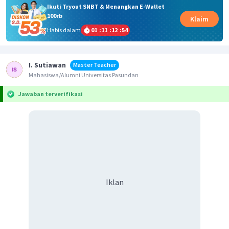
Ikuti Tryout SNBT & Menangkan E-Wallet
100rb
Klaim
Habis dalam
01
:
11
:
12
:
54
I. Sutiawan
Master Teacher
Mahasiswa/Alumni Universitas Pasundan
Jawaban terverifikasi
Iklan