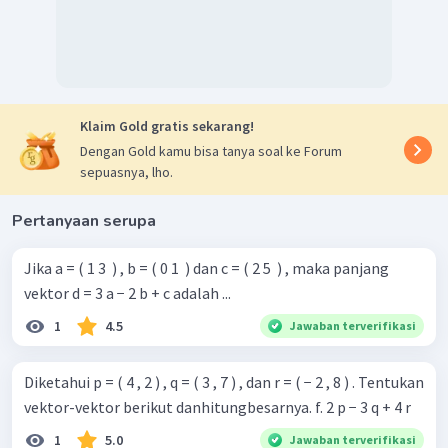
searah dengan
adalah
. Karena:
Panjang vektor 3 satuan panjang
Klaim Gold gratis sekarang!
Dengan Gold kamu bisa tanya soal ke Forum
sepuasnya, lho.
Pertanyaan serupa
Jika a = ( 1 3 ​ ) , b = ( 0 1 ​ ) dan c = ( 2 5 ​ ) , maka panjang
vektor d = 3 a − 2 b + c adalah ...
1
4.5
Jawaban terverifikasi
Searah dengan
Diketahui p = ( 4 , 2 ) , q = ( 3 , 7 ) , dan r = ( − 2 , 8 ) . Tentukan
vektor-vektor berikut danhitungbesarnya. f. 2 p − 3 q + 4 r
1
5.0
Jawaban terverifikasi