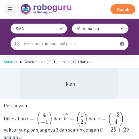
Masuk
Beranda
Diketahui a = ( 4 − 1 ​ ) dan b = ( 1 2 ​ ) dan c ...
Iklan
Pertanyaan
4
1
−
3
(
)
(
)
(
)
=
=
=
Diketahui
dan
dan
.
a
b
c
−
1
2
4
−
2
+
2
Vektor yang panjangnya 3 dan searah dengan
a
b
c
adalah ...