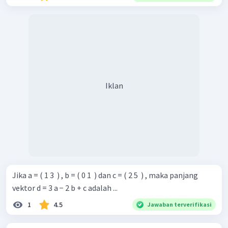
Jadi, jawaban yang tepat adalah A.
Iklan
Jika a = ( 1 3 ​ ) , b = ( 0 1 ​ ) dan c = ( 2 5 ​ ) , maka panjang
vektor d = 3 a − 2 b + c adalah ...
1
4.5
Jawaban terverifikasi