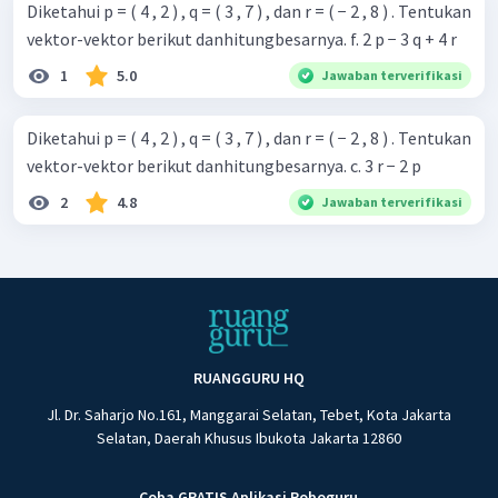
Diketahui p = ( 4 , 2 ) , q = ( 3 , 7 ) , dan r = ( − 2 , 8 ) . Tentukan
vektor-vektor berikut danhitungbesarnya. f. 2 p − 3 q + 4 r
1
5.0
Jawaban terverifikasi
Diketahui p = ( 4 , 2 ) , q = ( 3 , 7 ) , dan r = ( − 2 , 8 ) . Tentukan
vektor-vektor berikut danhitungbesarnya. c. 3 r − 2 p
2
4.8
Jawaban terverifikasi
RUANGGURU HQ
Jl. Dr. Saharjo No.161, Manggarai Selatan, Tebet, Kota Jakarta
Selatan, Daerah Khusus Ibukota Jakarta 12860
Coba GRATIS Aplikasi Roboguru