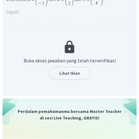
Ingat!
Secara aljabar, perkalian vektor dengan skalar di
dapat dirumuskan dengan
maka
.
Buka akses jawaban yang telah terverifikasi
Pada vektor, jika
dan
maka
Lihat Iklan
.
Pada vektor, jika
dan
maka
Perdalam pemahamanmu bersama Master Teacher
di sesi Live Teaching, GRATIS!
.