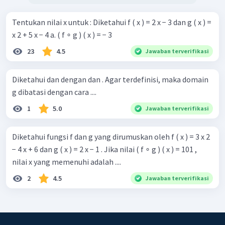
Tentukan nilai x untuk : Diketahui f ( x ) = 2 x − 3 dan g ( x ) =
x 2 + 5 x − 4 a. ( f ∘ g ) ( x ) = − 3
23
4.5
Jawaban terverifikasi
Diketahui dan dengan dan . Agar terdefinisi, maka domain
g dibatasi dengan cara ....
1
5.0
Jawaban terverifikasi
Diketahui fungsi f dan g yang dirumuskan oleh f ( x ) = 3 x 2
− 4 x + 6 dan g ( x ) = 2 x − 1 . Jika nilai ( f ∘ g ) ( x ) = 101 ,
nilai x yang memenuhi adalah ....
2
4.5
Jawaban terverifikasi