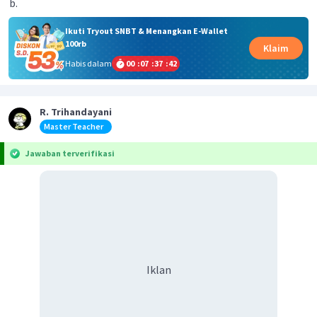
Ikuti Tryout SNBT & Menangkan E-Wallet
100rb
Klaim
Habis dalam
00
:
07
:
37
:
41
R. Trihandayani
Master Teacher
Jawaban terverifikasi
Iklan