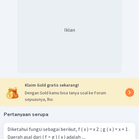
Iklan
Klaim Gold gratis sekarang!
Dengan Gold kamu bisa tanya soal ke Forum
sepuasnya, lho.
Pertanyaan serupa
Diketahui fungsi sebagai berikut, f ( x ) = x 2 ​ ; g ( x ) = x + 1 .
Daerah asal dari ( f ∘ g ) ( x ) adalah ....