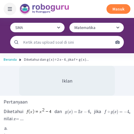
Masuk
Beranda
Diketahui dan g ( x ) = 2 x − 6 , jika f ∘ g ( x )...
Iklan
Pertanyaan
Diketahui
dan
, jika
,
(
)
=
2
−
6
∘
(
)
=
−
4
g
x
x
f
g
x
nilai
....
=
x