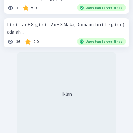
1
5.0
Jawaban terverifikasi
f ( x ) = 2 x + 8 ​ g ( x ) = 2 x + 8 Maka, Domain dari ( f ∘ g ) ( x )
adalah ...
16
0.0
Jawaban terverifikasi
Iklan