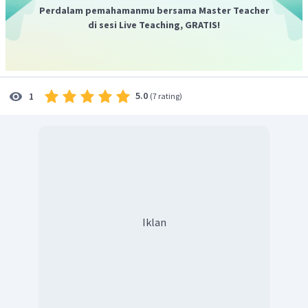
Perdalam pemahamanmu bersama Master Teacher
di sesi Live Teaching, GRATIS!
Jadi,
.
5.0
1
(
7 rating
)
Iklan