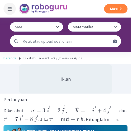
Masuk
Beranda
Diketahui a ⇀ = 3 i − 2 j ​ , b ⇀ = − i + 4 j ​ da...
Iklan
Pertanyaan
⇀
⇀
=
3
−
2
=
−
+
4
Diketahui
,
dan
a
i
j
b
i
j
⇀
⇀
⇀
⇀
=
7
−
8
=
m
+
n
. Jika
. Hitunglah
.
r
i
j
r
a
b
m
+
n
Ikuti Tryout SNBT & Menangkan E-Wallet