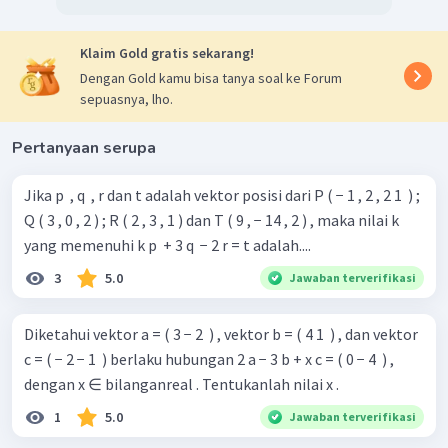
Klaim Gold gratis sekarang!
Dengan Gold kamu bisa tanya soal ke Forum
sepuasnya, lho.
Pertanyaan serupa
Jika p ​ , q ​ , r dan t adalah vektor posisi dari P ( − 1 , 2 , 2 1 ​ ) ;
Q ( 3 , 0 , 2 ) ; R ( 2 , 3 , 1 ) dan T ( 9 , − 14 , 2 ) , maka nilai k
yang memenuhi k p ​ + 3 q ​ − 2 r = t adalah....
3
5.0
Jawaban terverifikasi
Diketahui vektor a = ( 3 − 2 ​ ) , vektor b = ( 4 1 ​ ) , dan vektor
c = ( − 2 − 1 ​ ) berlaku hubungan 2 a − 3 b + x c = ( 0 − 4 ​ ) ,
dengan x ∈ bilanganreal . Tentukanlah nilai x .
1
5.0
Jawaban terverifikasi