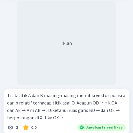
Iklan
Titik-titik A dan B masing-masing memiliki vektor posisi a
dan b relatif terhadap titik asal O. Adapun OD ⇀ = k OA ⇀
dan AE ⇀ = m AB ⇀ . Diketahui ruas garis BD ⇀ dan OE ⇀
berpotongan di X. Jika OX ⇀ ...
3
0.0
Jawaban terverifikasi