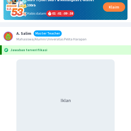
100rb
Klaim
Habis dalam
01
:
01
:
09
:
38
A. Salim
Master Teacher
Mahasiswa/Alumni Universitas Pelita Harapan
Jawaban terverifikasi
Iklan