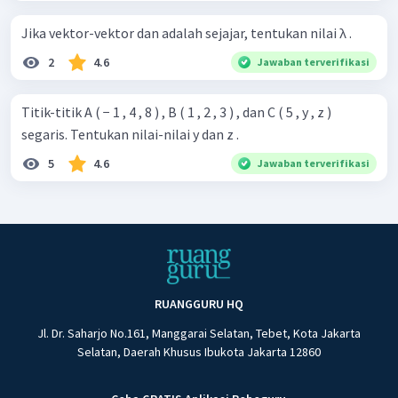
Jika vektor-vektor dan adalah sejajar, tentukan nilai λ .
2
4.6
Jawaban terverifikasi
Titik-titik A ( − 1 , 4 , 8 ) , B ( 1 , 2 , 3 ) , dan C ( 5 , y , z )
segaris. Tentukan nilai-nilai y dan z .
5
4.6
Jawaban terverifikasi
RUANGGURU HQ
Jl. Dr. Saharjo No.161, Manggarai Selatan, Tebet, Kota Jakarta
Selatan, Daerah Khusus Ibukota Jakarta 12860