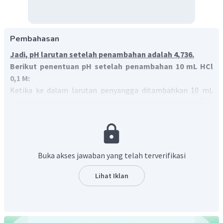
Pembahasan
Jadi, pH larutan setelah penambahan adalah 4,736.
Berikut penentuan pH setelah penambahan 10 mL HCl
0,1 M:
Ketika ke dalam larutan penyangga ditambahkan 10 mL
+
H
HCl 0,1 M, HCl akan terionisasi menghasilkan ion
.
+
H
Kemudian, ion
yang dihasilkan dinetralkan
−
−
CH
COO
CH
COO
sehingga konsentrasi
akan
3
3
CH
COOH
berkuning dan konsentrasi
akan bertambah.
3
+
[
H
]
yang dihasilkan dari penambahan 10 mL HCl 0,1 M =
Buka akses jawaban yang telah terverifikasi
10 mL x 0,1 M = 1 mmol.
Lihat Iklan
[
HA
]
+
[
H
]
=
K
x
a
−