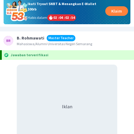
Ikuti Tryout SNBT & Menangkan E-Wallet
100rb
Klaim
Habis dalam
02
:
04
:
02
:
53
B. Rohmawati
Master Teacher
Mahasiswa/Alumni Universitas Negeri Semarang
Jawaban terverifikasi
Iklan