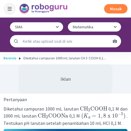
Masuk
Beranda
Diketahui campuran 1000 mL larutan CH 3 ​ COOH 0,1...
Iklan
Pertanyaan
CH
COOH
Diketahui campuran 1000 mL larutan
0,1 M dan
3
−
5
CH
COONa
(
=
1
,
8
x
1
0
)
1000 mL larutan
0,1 M
.
K
3
a
Tentukan pH larutan setelah penambahan 10 mL HCl 0,1 M.