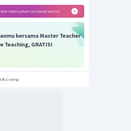
anmu bersama Master Teacher
ive Teaching, GRATIS!
5.0
(
1 rating
)