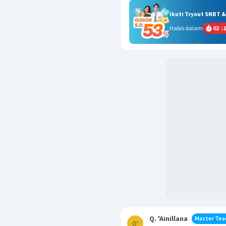
Ikuti Tryout SNBT 
Habis dalam
02
:
1
Q. 'Ainillana
Master Tea
Q'