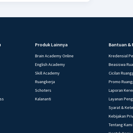
u
Produk Lainnya
Bantuan & 
Brain Academy Online
Kredensial P
English Academy
Beasiswa Ru
Skill Academy
Cicilan Ruang
Ruangkerja
Promo Ruang
Schoters
Laporan Kere
ess
Kalananti
Layanan Pen
Syarat & Ket
Kebijakan Pri
Tentang Kami