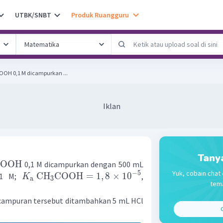
UTBK/SNBT
Produk Ruangguru
 COOH 0,1 M dicampurkan ...
Iklan
Tany
COOH
0,1 M dicampurkan dengan 500 mL
Yuk, cobain chat 
−
5
CH
COOH
=
1
,
8
×
1
0
1 M;
,
K
a
3
tema
m campuran tersebut ditambahkan 5 mL HCl
C