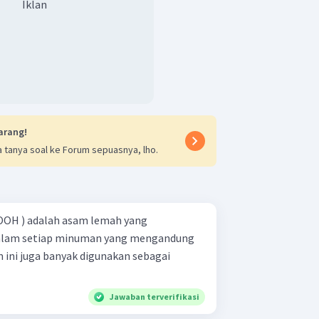
Iklan
arang!
 tanya soal ke Forum sepuasnya, lho.
 ​ COOH ) adalah asam lemah yang
alam setiap minuman yang mengandung
 ini juga banyak digunakan sebagai
Jawaban terverifikasi