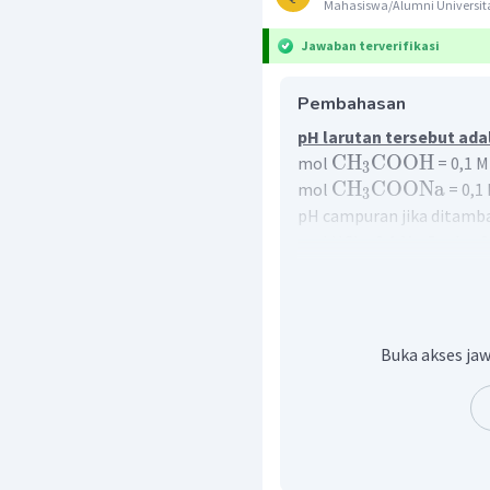
Mahasiswa/Alumni Universita
Jawaban terverifikasi
Pembahasan
pH larutan tersebut adal
CH
COOH
mol
= 0,1 M
3
CH
COONa
mol
= 0,1
3
pH campuran jika ditamba
mol HCl = 0,1 M x 5 mL = 
mol
as
+
[
H
]
=
Ka
×
mol
ga
+
−
5
[
H
]
=
1
,
8
×
1
0
×
Buka akses jaw
+
−
5
[
H
]
=
1
,
8
×
1
0
×
+
−
5
[
H
]
=
1
,
8
×
1
0
×
+
−
5
[
H
]
=
1
,
836
×
1
0
+
pH
=
−
lo
g
[
H
]
pH
=
−
lo
g
1
,
836
×