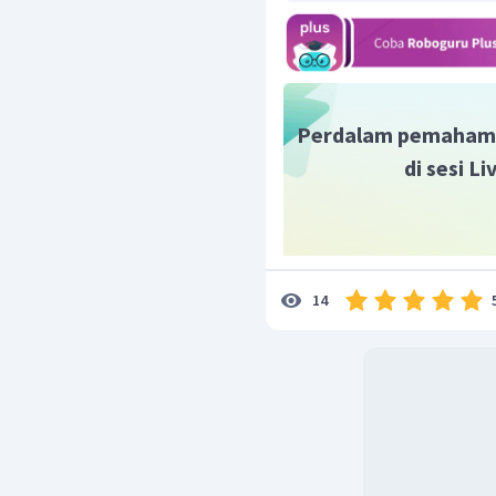
pH
=
5
−
lo
g
1
,
836
Perdalam pemaham
di sesi L
14