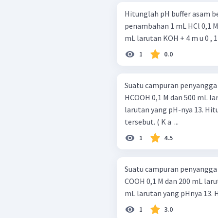
Hitunglah pH buffer asam be
penambahan 1 mL HCl 0,1 M) 
mL larutan KOH + 4 m u 0 , 1 M
1
0.0
Suatu campuran penyangga y
HCOOH 0,1 M dan 500 mL la
larutan yang pH-nya 13. Hi
tersebut. ( K a ​ ...
1
4.5
Suatu campuran penyangga y
COOH 0,1 M dan 200 mL laruta
mL larutan yang pHnya 13. 
1
3.0