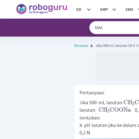
SD
SMP
SMA
Beranda
Jika 500 mL larutan CH 3 ​
Pertanyaan
CH
Jika 500 mL larutan
3
CH
COONa
larutan
0,
3
tentukan:
b. pH larutan jika ke dala
0,1 M.