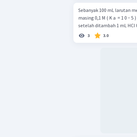
Sebanyak 100 mL larutan
masing 0,1 M ( K a ​ = 1 0 − 5 ) Hitung pH larutan awal Hitung pH
3
3.0