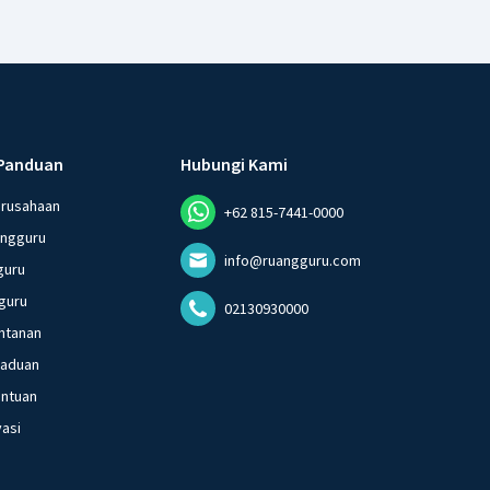
Panduan
Hubungi Kami
erusahaan
+62 815-7441-0000
angguru
info@ruangguru.com
guru
guru
02130930000
ntanan
gaduan
entuan
vasi