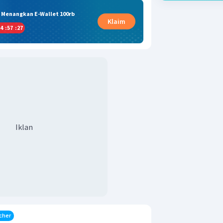
& Menangkan E-Wallet 100rb
Klaim
4
:
57
:
27
Iklan
cher