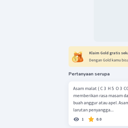
Klaim Gold gratis sek
Dengan Gold kamu bisa
Pertanyaan serupa
Asam malat ( C 3 ​ H 5 ​ O 3
memberikan rasa masam d
buah anggur atau apeI. Asam
larutan penyangga....
1
0.0