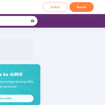
Daftar
Masuk
a ke AiRIS
dan belajar bareng AiRIS,
n pintarmu!
hat AiRIS