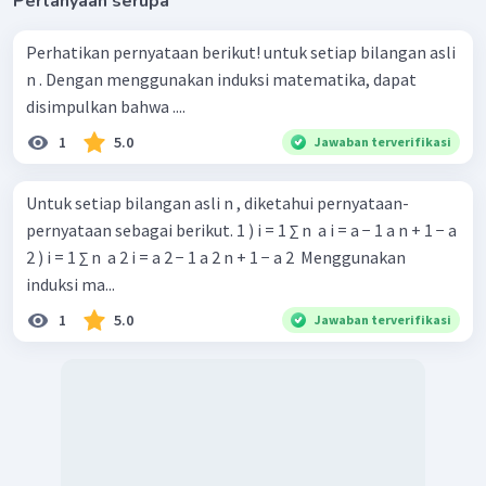
Pertanyaan serupa
pertama.
Perhatikan pernyataan berikut! untuk setiap bilangan asli
LANGKAH 2: Buktikan untuk sembarang bilangan asli
,
n . Dengan menggunakan induksi matematika, dapat
jika
bernilai benar mengakibatkan
bernilai
disimpulkan bahwa ....
benar.
1
5.0
Jawaban terverifikasi
Perhatikan pernyataan
sebagai berikut!
Untuk setiap bilangan asli n , diketahui pernyataan-
pernyataan sebagai berikut. 1 ) i = 1 ∑ n ​ a i = a − 1 a n + 1 − a ​
2 ) i = 1 ∑ n ​ a 2 i = a 2 − 1 a 2 n + 1 − a 2 ​ Menggunakan
untuk setiap bilangan asli
.
induksi ma...
Asumsikan pernyataan
bernilai
BENAR
.
1
5.0
Jawaban terverifikasi
Pernyataan
bisa didapat dengan melakukan substitusi
ke dalam pernyataan
sebagai berikut.
Selanjutnya, akan dicek nilai kebenaran dari pernyataan