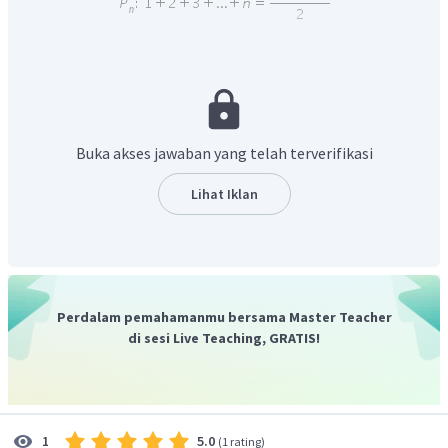
untuk setiap bilangan asli
.
Karena akan dibuktikan pernyataan untuk setiap bilangan
asli
, yaitu
, langkah pertamanya adalah buktikan
benar.
Buka akses jawaban yang telah terverifikasi
LANGKAH 1: Buktikan
benar.
Lihat Iklan
Perhatikan pernyataan
sebagai berikut!
Perdalam pemahamanmu bersama Master Teacher
di sesi Live Teaching, GRATIS!
untuk setiap bilangan asli
.
Oleh karena itu, pernyataan
bisa didapat dengan
melakukan substitusi
ke dalam pernyataan
sebagai
berikut.
5.0
1
(
1 rating
)