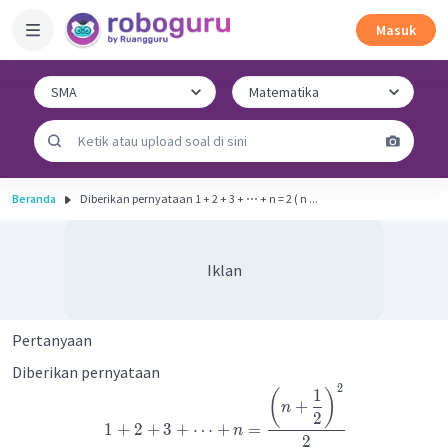
Masuk
Beranda
Diberikan pernyataan 1 + 2 + 3 + ⋯ + n = 2 ( n ...
Iklan
Pertanyaan
Diberikan pernyataan
2
1
(
)
+
n
2
1
+
2
+
3
+
⋯
+
=
n
2