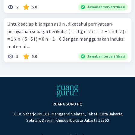
2
5.0
Jawaban terverifikasi
Untuk setiap bilangan asli n , diketahui pernyataan-
Dari penjabaran di atas, didapatkan bahwa bentuk pada
pernyataan sebagai berikut. 1 ) i = 1 ∑ n ​ 2 i 1 ​ = 1 − 2 n 1 ​ 2 ) i
ruas kiri
sama dengan bentuk pada ruas kanannya
= 1 ∑ n ​ ( 5 ⋅ 6 i ) = 6 n + 1 − 6 Dengan menggunakan induksi
sehingga
bernilai benar.
matemat...
Dengan demikian, pada proses pembuktian dengan induksi
matematika, disimpulkan bahwa pernyataan tidak
5
5.0
Jawaban terverifikasi
terbukti karena terdapat kesalahan pada langkah pertama.
Jadi, jawaban yang tepat adalah A.
RUANGGURU HQ
Jl. Dr. Saharjo No.161, Manggarai Selatan, Tebet, Kota Jakarta
Selatan, Daerah Khusus Ibukota Jakarta 12860