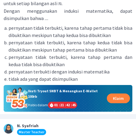
untuk setiap bilangan asli
.
n
Dengan menggunakan induksi matematika, dapat
disimpulkan bahwa ....
pernyataan tidak terbukti, karena tahap pertama tidak bisa
dibuktikan meskipun tahap kedua bisa dibuktikan
pernyataan tidak terbukti, karena tahap kedua tidak bisa
dibuktikan meskipun tahap pertama bisa dibuktikan
pernyataan tidak terbukti, karena tahap pertama dan
kedua tidak bisa dibuktikan
pernyataan terbukti dengan induksi matematika
tidak ada yang dapat disimpulkan
Ikuti Tryout SNBT & Menangkan E-Wallet
100rb
Klaim
Habis dalam
01
:
21
:
42
:
45
N. Syafriah
Master Teacher