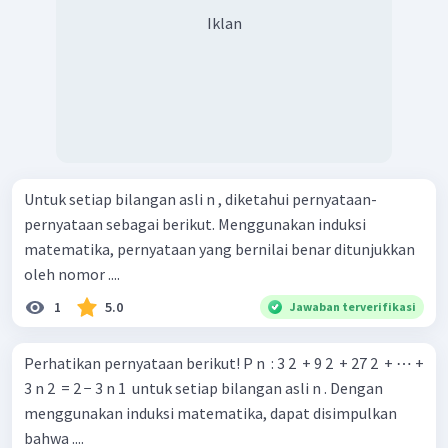
.
Iklan
Pernyataan
bisa didapat dengan melakukan substitusi
ke dalam pernyataan
sebagai berikut.
Pada ruas kiri
, didapat perhitungan sebagai berikut.
Untuk setiap bilangan asli n , diketahui pernyataan-
pernyataan sebagai berikut. Menggunakan induksi
matematika, pernyataan yang bernilai benar ditunjukkan
oleh nomor ....
1
5.0
Jawaban terverifikasi
Perhatikan pernyataan berikut! P n ​ : 3 2 ​ + 9 2 ​ + 27 2 ​ + ⋯ +
3 n 2 ​ = 2 − 3 n 1 ​ untuk setiap bilangan asli n . Dengan
menggunakan induksi matematika, dapat disimpulkan
bahwa ....